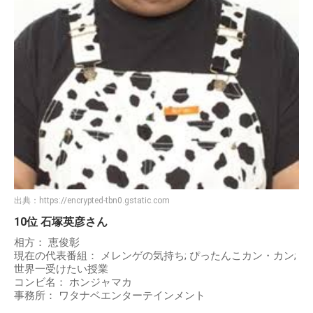
出典：
https://encrypted-tbn0.gstatic.com
10位 石塚英彦さん
相方： 恵俊彰
現在の代表番組： メレンゲの気持ち; ぴったんこカン・カン;
世界一受けたい授業
コンビ名： ホンジャマカ
事務所： ワタナベエンターテインメント