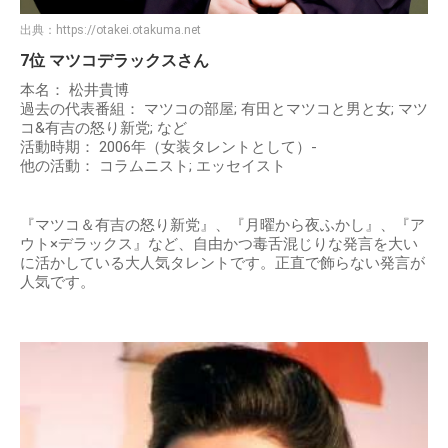
出典：
https://otakei.otakuma.net
7位 マツコデラックスさん
本名： 松井貴博
過去の代表番組： マツコの部屋; 有田とマツコと男と女; マツ
コ&有吉の怒り新党; など
活動時期： 2006年（女装タレントとして）-
他の活動： コラムニスト; エッセイスト
『マツコ＆有吉の怒り新党』、『月曜から夜ふかし』、『ア
ウト×デラックス』など、自由かつ毒舌混じりな発言を大い
に活かしている大人気タレントです。正直で飾らない発言が
人気です。