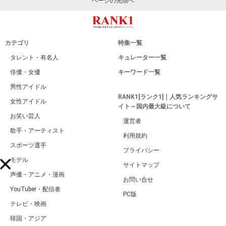
ページの先頭へ
カテゴリ
特集一覧
タレント・有名人
キュレーター一覧
俳優・女優
キーワード一覧
男性アイドル
RANK1[ランク1]｜人気ランキングサ
女性アイドル
イト～国内最大級について
お笑い芸人
運営者
歌手・アーティスト
利用規約
スポーツ選手
プライバシー
モデル
サイトマップ
声優・アニメ・漫画
お問い合せ
YouTuber・配信者
PC版
テレビ・映画
韓国・アジア