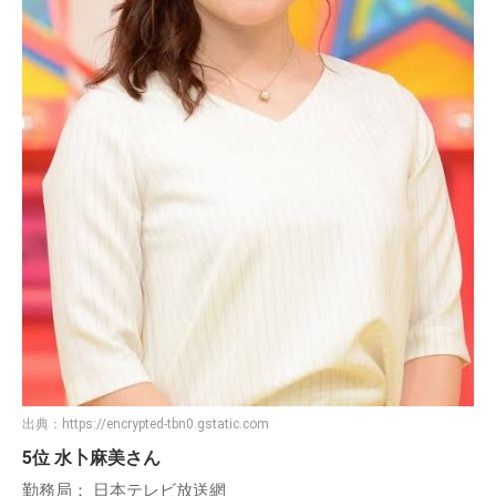
出典：
https://encrypted-tbn0.gstatic.com
5位 水卜麻美さん
勤務局： 日本テレビ放送網