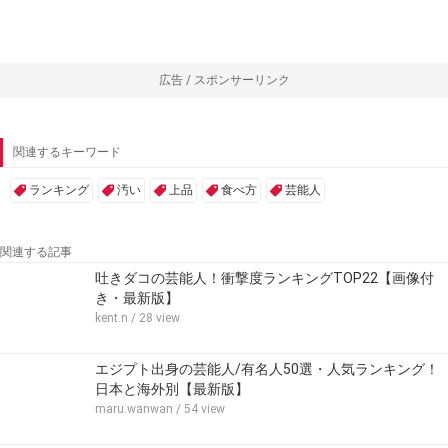
広告 / スポンサーリンク
関連するキーワード
ランキング
汚い
上品
食べ方
芸能人
関連する記事
吐きダコの芸能人！衝撃度ランキングTOP22【画像付
き・最新版】
kent.n
/ 28 view
エジプト出身の芸能人/有名人50選・人気ランキング！
日本と海外別【最新版】
maru.wanwan
/ 54 view