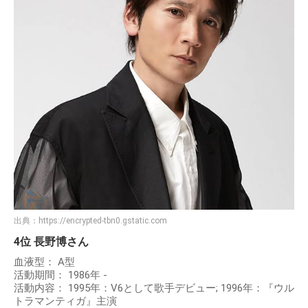
出典：
https://encrypted-tbn0.gstatic.com
4位 長野博さん
血液型： A型
活動期間： 1986年 -
活動内容： 1995年：V6として歌手デビュー; 1996年：『ウル
トラマンティガ』主演