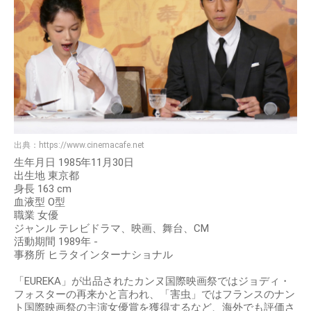
出典：
https://www.cinemacafe.net
生年月日 1985年11月30日
出生地 東京都
身長 163 cm
血液型 O型
職業 女優
ジャンル テレビドラマ、映画、舞台、CM
活動期間 1989年 -
事務所 ヒラタインターナショナル
「EUREKA」が出品されたカンヌ国際映画祭ではジョディ・
フォスターの再来かと言われ、「害虫」ではフランスのナン
ト国際映画祭の主演女優賞を獲得するなど、海外でも評価さ