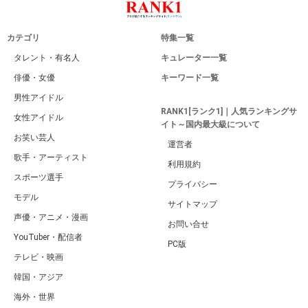
カテゴリ
特集一覧
タレント・有名人
キュレーター一覧
俳優・女優
キーワード一覧
男性アイドル
RANK1[ランク1]｜人気ランキングサ
女性アイドル
イト～国内最大級について
お笑い芸人
運営者
歌手・アーティスト
利用規約
スポーツ選手
プライバシー
モデル
サイトマップ
声優・アニメ・漫画
お問い合せ
YouTuber・配信者
PC版
テレビ・映画
韓国・アジア
海外・世界