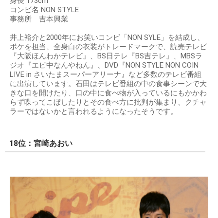
身長 173cm
コンビ名 NON STYLE
事務所 吉本興業
井上裕介と2000年にお笑いコンビ「NON SYLE」を結成し、
ボケを担当、全身白の衣装がトレードマークで、読売テレビ
『大阪ほんわかテレビ』、BS日テレ『BS吉テレ』、MBSラ
ジオ『エビ中なんやねん』、DVD『NON STYLE NON COIN
LIVE in さいたまスーパーアリーナ』など多数のテレビ番組
に出演しています。石田はテレビ番組の中の食事シーンで大
きな口を開けたり、口の中に食べ物が入っているにもかかわ
らず喋ってこぼしたりとその食べ方に批判が集まり、クチャ
ラーではないかと言われるようになったそうです。
18位：宮崎あおい