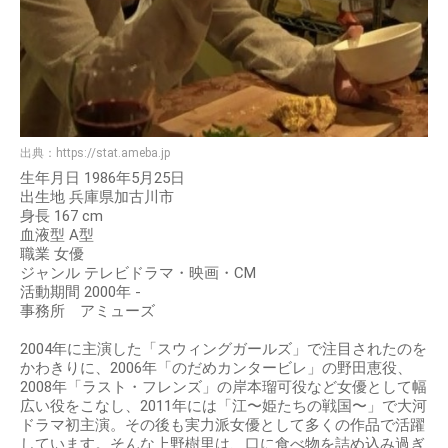
出典：
https://stat.ameba.jp
生年月日 1986年5月25日
出生地 兵庫県加古川市
身長 167 cm
血液型 A型
職業 女優
ジャンル テレビドラマ・映画・CM
活動期間 2000年 -
事務所 アミューズ
2004年に主演した「スウィングガールズ」で注目されたのを
かわきりに、2006年「のだめカンタービレ」の野田恵役、
2008年「ラスト・フレンズ」の岸本瑠可役など女優として幅
広い役をこなし、2011年には「江〜姫たちの戦国〜」で大河
ドラマ初主演。その後も実力派女優として多くの作品で活躍
しています。そんな上野樹里は、口に食べ物を詰め込み過ぎ