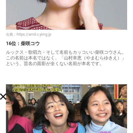
出典：
https://amd.c.yimg.jp
16位：柴咲コウ
ルックス・歌唱力・そして名前もカッコいい柴咲コウさん。
この名前は本名ではなく、「山村幸恵（やまむらゆきえ）」
という、芸名の面影が全くない名前が本名です。