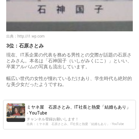
出典：
http://i1.wp.com
3位：石原さとみ
現在、IT系企業の代表を務める男性との交際が話題の石原さ
とみさん。本名は「石神国子（いしがみくにこ）」といい、
卒業アルバムの写真も流出しています。
幅広い世代の女性が憧れているだけあり、学生時代も絶対的
な美少女だったようですね。
ミヤネ屋 石原さとみ、IT社長と熱愛「結婚もあり」
- YouTube
チャンネル登録お願いします！
出典：ミヤネ屋 石原さとみ、IT社長と熱愛「結婚もあり」 - YouTube