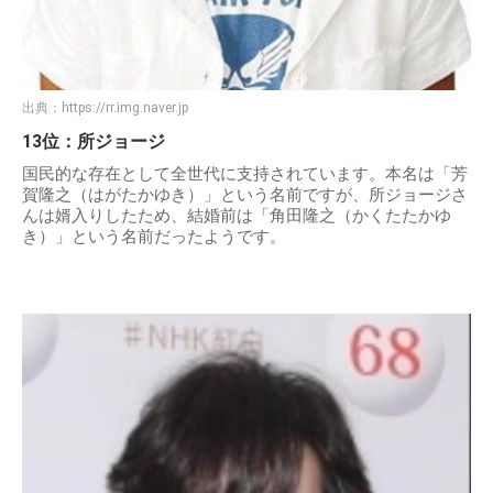
出典：
https://rr.img.naver.jp
13位：所ジョージ
国民的な存在として全世代に支持されています。本名は「芳
賀隆之（はがたかゆき）」という名前ですが、所ジョージさ
んは婿入りしたため、結婚前は「角田隆之（かくたたかゆ
き）」という名前だったようです。