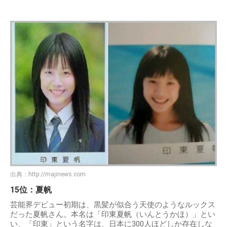
出典：
http://majinews.com
15位：夏帆
芸能界デビュー初期は、黒髪が似合う天使のようなルックス
だった夏帆さん。本名は「印東夏帆（いんとうかほ）」とい
い、「印東」という名字は、日本に300人ほどしか存在しな