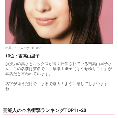
出典：
http://miyabiki.com
10位：吉高由里子
演技力の高さとルックスが高く評価されている吉高由里子さ
ん。この名前は芸名で、「早瀬由里子（はやせゆりこ）」が
本名だと言われています。
名字が違うだけで、まるで別人のように感じてしまいます
ね。
芸能人の本名衝撃ランキングTOP11-20