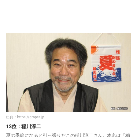
出典：
https://grapee.jp
12位：稲川淳二
夏の季節になると引っ張りだこの稲川淳二さん。本名は「稲