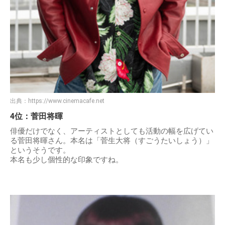
出典：
https://www.cinemacafe.net
4位：菅田将暉
俳優だけでなく、アーティストとしても活動の幅を広げてい
る菅田将暉さん。本名は「菅生大将（すごうたいしょう）」
というそうです。
本名も少し個性的な印象ですね。