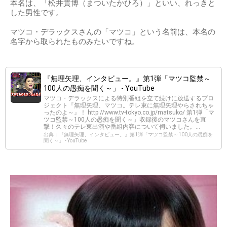
本名は、「松井貴博（まついたかひろ）」といい、れっきと
した男性です。
マツコ・デラックスさんの「マツコ」という名前は、本名の
名字から取られたものみたいですね。
『無理矢理、インタビュー。』第1弾「マツコ監禁～
100人の愚痴を聞く～」 - YouTube
マツコ・デラックスによる特別番組を立て続けに放送するプロ
ジェクト『無理矢理、マツコ。テレ東に無理矢理やらされちゃ
ったのよ～』！ http://www.tv-tokyo.co.jp/matsuko/ 第1弾「マ
ツコ監禁～100人の愚痴を聞く～」収録後のマツコさんを直
撃！久々のテレ東出演や番組内容について伺いました。...
出典：『無理矢理、インタビュー。』第1弾「マツコ監禁～100人の愚痴を
聞く～」 - YouTube