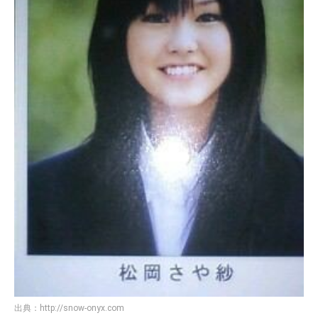
出典：
http://snow-onyx.com