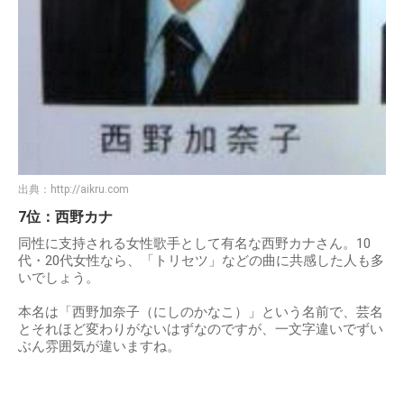
出典：
http://aikru.com
7位：西野カナ
同性に支持される女性歌手として有名な西野カナさん。10
代・20代女性なら、「トリセツ」などの曲に共感した人も多
いでしょう。
本名は「西野加奈子（にしのかなこ）」という名前で、芸名
とそれほど変わりがないはずなのですが、一文字違いでずい
ぶん雰囲気が違いますね。