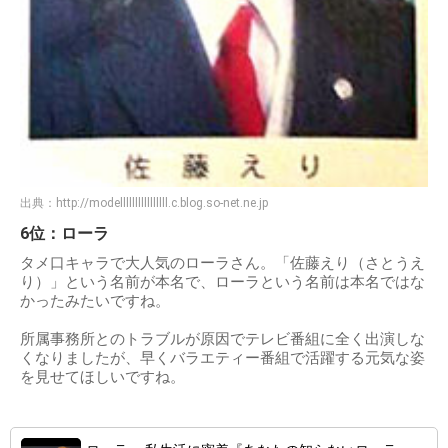
出典：
http://modellllllllllllllll.c.blog.so-net.ne.jp
6位：ローラ
タメ口キャラで大人気のローラさん。「佐藤えり（さとうえ
り）」という名前が本名で、ローラという名前は本名ではな
かったみたいですね。
所属事務所とのトラブルが原因でテレビ番組に全く出演しな
くなりましたが、早くバラエティー番組で活躍する元気な姿
を見せてほしいですね。