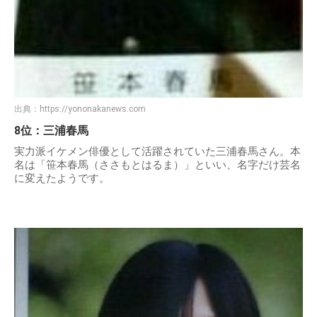
出典：
https://yononakanews.com
8位：三浦春馬
実力派イケメン俳優として活躍されていた三浦春馬さん。本
名は「笹本春馬（ささもとはるま）」といい、名字だけ芸名
に変えたようです。