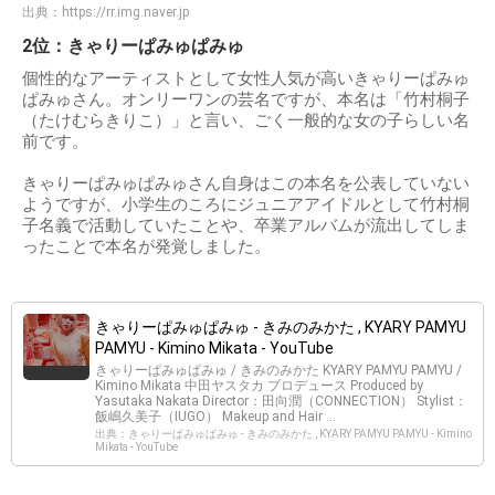
出典：
https://rr.img.naver.jp
2位：きゃりーぱみゅぱみゅ
個性的なアーティストとして女性人気が高いきゃりーぱみゅ
ぱみゅさん。オンリーワンの芸名ですが、本名は「竹村桐子
（たけむらきりこ）」と言い、ごく一般的な女の子らしい名
前です。
きゃりーぱみゅぱみゅさん自身はこの本名を公表していない
ようですが、小学生のころにジュニアアイドルとして竹村桐
子名義で活動していたことや、卒業アルバムが流出してしま
ったことで本名が発覚しました。
きゃりーぱみゅぱみゅ - きみのみかた , KYARY PAMYU
PAMYU - Kimino Mikata - YouTube
きゃりーぱみゅぱみゅ / きみのみかた KYARY PAMYU PAMYU /
Kimino Mikata 中田ヤスタカ プロデュース Produced by
Yasutaka Nakata Director：田向潤（CONNECTION） Stylist：
飯嶋久美子（IUGO） Makeup and Hair ...
出典：きゃりーぱみゅぱみゅ - きみのみかた , KYARY PAMYU PAMYU - Kimino
Mikata - YouTube