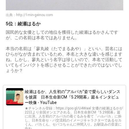
出典：
http://1min-geinou.com
5位：綾瀬はるか
国民的な女優としての地位を獲得した綾瀬はるかさんです
が、この名前は本名ではありません。
本当の名前は「蓼丸綾（たでまるあや）」といい、芸名には
ひらがなが含まれているため、本名と大きな違いを感じます
ね。しかし、蓼丸という名字は珍しいので、本名で活動して
いてもインパクトを感じさせることができたのではないでし
ょうか？
綾瀬はるか、人生初の“アルパカ”姿で愛らしいダンス
を披露 日本生命新CM『5.29開幕』篇＆インタビュ
ー映像 - YouTube
★チャンネル登録：https://goo.gl/U4Waal 女優の綾瀬はるかが
22日より全国オンエアされる、日本生命新CM『5.29開幕』篇
に出演。人生初のアルパカの着ぐるみを着て「ハルパカ」に扮
し、日本生命セ・パ交流戦のイメージキャラクターであるセカ
くん、パカくん、セパコちゃんに仲間入り。お馴染みの音楽に
合わ...