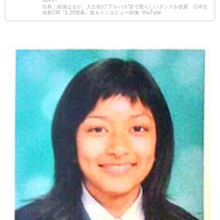
出典：綾瀬はるか、人生初の“アルパカ”姿で愛らしいダンスを披露 日本生
命新CM『5.29開幕』篇＆インタビュー映像 - YouTube