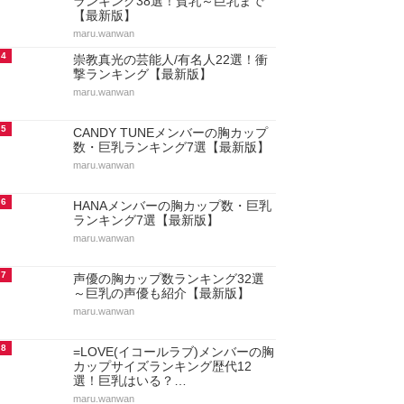
ランキング38選！貧乳～巨乳まで
【最新版】
maru.wanwan
4
崇教真光の芸能人/有名人22選！衝
撃ランキング【最新版】
maru.wanwan
5
CANDY TUNEメンバーの胸カップ
数・巨乳ランキング7選【最新版】
maru.wanwan
6
HANAメンバーの胸カップ数・巨乳
ランキング7選【最新版】
maru.wanwan
7
声優の胸カップ数ランキング32選
～巨乳の声優も紹介【最新版】
maru.wanwan
8
=LOVE(イコールラブ)メンバーの胸
カップサイズランキング歴代12
選！巨乳はいる？…
maru.wanwan