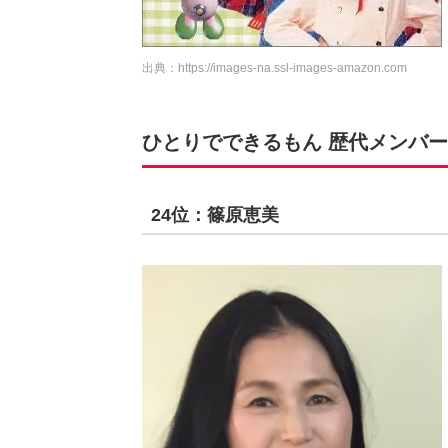
出典：
https://images-na.ssl-images-amazon.com
ひとりでできるもん 歴代メンバーの
24位：篠原恵美