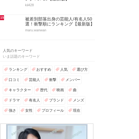
kii428
15
被差別部落出身の芸能人/有名人50
選！衝撃順にランキング【最新版】
maru.wanwan
人気のキーワード
いま話題のキーワード
ランキング
おすすめ
人気
選び方
口コミ
芸能人
衝撃
メンバー
キャラクター
歴代
映画
曲
ドラマ
有名人
ブランド
メンズ
強さ
女性
プロフィール
現在