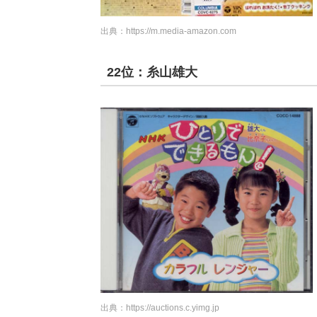
出典：
https://m.media-amazon.com
22位：糸山雄大
出典：
https://auctions.c.yimg.jp