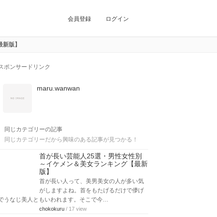
会員登録
ログイン
最新版】
スポンサードリンク
maru.wanwan
同じカテゴリーの記事
同じカテゴリーだから興味のある記事が見つかる！
首が長い芸能人25選・男性女性別
～イケメン＆美女ランキング【最新
版】
首が長い人って、美男美女の人が多い気
がしますよね。首をもたげるだけで儚げ
でうなじ美人ともいわれます。そこで今…
chokokuru
/ 17 view