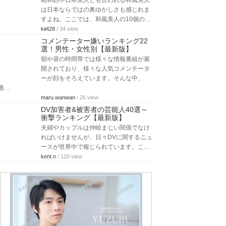
昭和顔や日本美人とも言われる和風美人
は日本ならではの奥ゆかしさも感じれま
すよね。ここでは、和風美人の10個の…
kii428
/ 34 view
コメンテーター嫌いランキング22
選！男性・女性別【最新版】
朝や昼の時間帯では様々な情報番組が展
開されており、様々な人気コメンテータ
ーが顔をそろえています。そんな中、
過…
maru.wanwan
/ 26 view
DV加害者&被害者の芸能人40選～
衝撃ランキング【最新版】
夫婦やカップルは仲睦まじい関係でなけ
ればいけませんが、日々DVに関するニュ
ースが世界中で報じられています。こ…
kent.n
/ 120 view