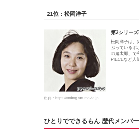
21位：松岡洋子
第2シリー
松岡洋子は、
ぶっているポ
の鬼太郎」で
PIECEな
出典：
https://vmimg.vm-movie.jp
ひとりでできるもん 歴代メンバーの