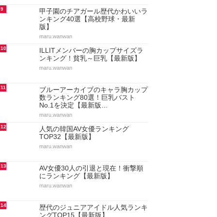
9
甲子園のチアガール歴代かわいいラ
ンキング40選【高校野球・最新
版】
maru.wanwan
10
ILLITメンバーの胸カップサイズラ
ンキング！貧乳～巨乳【最新版】
maru.wanwan
11
ブルーアーカイブのキャラ胸カップ
数ランキング80選！巨乳バスト
No.1を決定【最新版…
maru.wanwan
12
人気の韓国AV女優ランキング
TOP32【最新版】
maru.wanwan
13
AV女優30人の引退と現在！衝撃順
にランキング【最新版】
maru.wanwan
14
歴代のジュニアアイドル人気ランキ
ングTOP15【最新版】