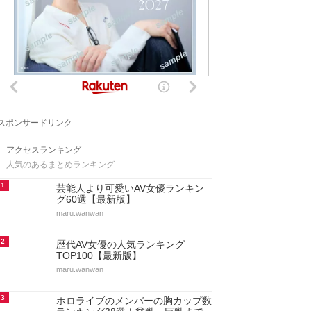
スポンサードリンク
アクセスランキング
人気のあるまとめランキング
1
芸能人より可愛いAV女優ランキン
グ60選【最新版】
maru.wanwan
2
歴代AV女優の人気ランキング
TOP100【最新版】
maru.wanwan
3
ホロライブのメンバーの胸カップ数