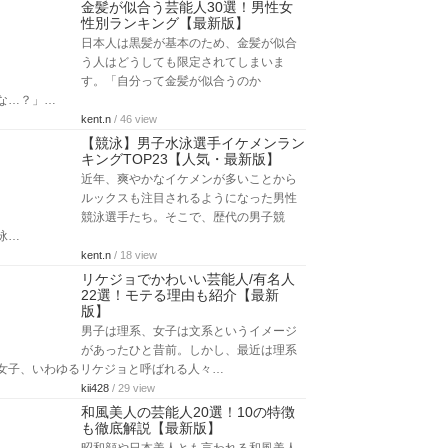
金髪が似合う芸能人30選！男性女
性別ランキング【最新版】
日本人は黒髪が基本のため、金髪が似合
う人はどうしても限定されてしまいま
す。「自分って金髪が似合うのか
な…？」…
kent.n
/ 46 view
【競泳】男子水泳選手イケメンラン
キングTOP23【人気・最新版】
近年、爽やかなイケメンが多いことから
ルックスも注目されるようになった男性
競泳選手たち。そこで、歴代の男子競
泳…
kent.n
/ 18 view
リケジョでかわいい芸能人/有名人
22選！モテる理由も紹介【最新
版】
男子は理系、女子は文系というイメージ
があったひと昔前。しかし、最近は理系
女子、いわゆるリケジョと呼ばれる人々…
kii428
/ 29 view
和風美人の芸能人20選！10の特徴
も徹底解説【最新版】