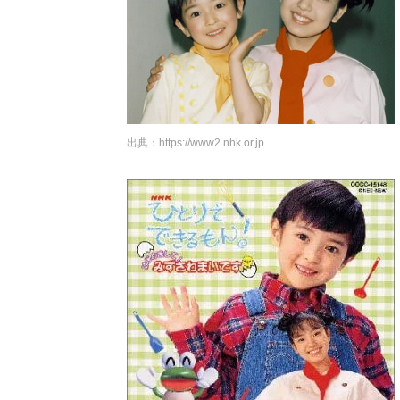
出典：
https://www2.nhk.or.jp