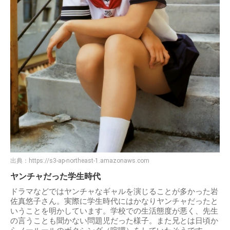
出典：
https://s3-ap-northeast-1.amazonaws.com
ヤンチャだった学生時代
ドラマなどではヤンチャなギャルを演じることが多かった岩
佐真悠子さん。実際に学生時代にはかなりヤンチャだったと
いうことを明かしています。学校での生活態度が悪く、先生
の言うことも聞かない問題児だった様子。また兄とは日頃か