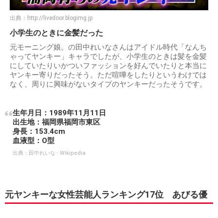
出典：
http://livedoor.blogimg.jp
小学生のときに金髪だった
元モーニング娘。の田中れいなさんはアイドル時代「なんち
ゃってヤンキー」キャラでしたが、小学生のときは髪を金髪
にしていたりいかついファッションを好んでいたりと本当に
ヤンキー寄りだったそう。ただ喧嘩をしたりというわけでは
なく、周りに興味がないタイプのヤンキーだったそうです。
生年月日：1989年11月11日
出生地：福岡県福岡市東区
身長：153.4cm
血液型：O型
出典：
田中れいな - Wikipedia
元ヤンキーな女性芸能人ランキング17位 あびる優