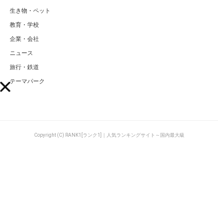
生き物・ペット
教育・学校
企業・会社
ニュース
旅行・鉄道
テーマパーク
Copyright (C) RANK1[ランク1]｜人気ランキングサイト～国内最大級