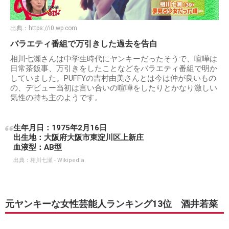
出典：
https://i0.wp.com
バラエティ番組で万引きした過去を告白
相川七瀬さんは中学生時代にヤンキーだったそうで、喧嘩は
日常茶飯事、万引きをしたことなどをバラエティ番組で明か
していました。PUFFYの吉村由美さんとは今は仲が良いもの
の、デビュー当初は言い合いの喧嘩をしたりとかなり激しい
気性の持ち主のようです。
生年月日：1975年2月16日
出生地：大阪府大阪市東淀川区上新庄
血液型：AB型
出典：
相川七瀬 - Wikipedia
元ヤンキーな女性芸能人ランキング13位 酒井若菜