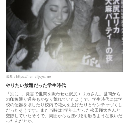
出典：
https://i.smalljoys.me
やりたい放題だった学生時代
「別に…」発言で世間を賑わせた沢尻エリカさん。世間から
の印象通り過去もかなり荒れていたようで、学生時代には学
校の便器を壊したり校内で花火を上げたりとヤンチャづくし
だったそうです。また当時は1学年上だった松田翔太さんと
交際していたそうで、周囲からも腫れ物を触るような扱いだ
ったんだとか。