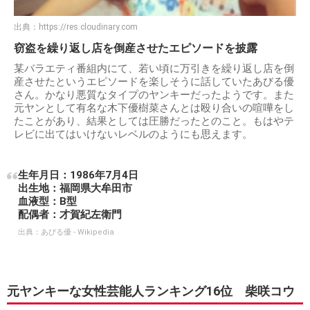
出典：
https://res.cloudinary.com
窃盗を繰り返し店を倒産させたエピソードを披露
某バラエティ番組内にて、若い頃に万引きを繰り返し店を倒
産させたというエピソードを楽しそうに話していたあびる優
さん。かなり悪質なタイプのヤンキーだったようです。また
元ヤンとして有名な木下優樹菜さんとは殴り合いの喧嘩をし
たことがあり、結果としては圧勝だったとのこと。もはやテ
レビに出てはいけないレベルのようにも思えます。
生年月日：1986年7月4日
出生地：福岡県大牟田市
血液型：B型
配偶者：才賀紀左衛門
出典：
あびる優 - Wikipedia
元ヤンキーな女性芸能人ランキング16位 柴咲コウ