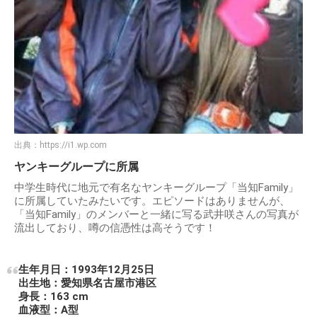
出典：
https://i1.wp.com
ヤンキーグループに所属
中学生時代に地元で有名なヤンキーグループ「当知Family」
に所属していたみたいです。エピソードはありませんが、
「当知Family」のメンバーと一緒に写る武井咲さんの写真が
流出しており、噂の信憑性は高そうです！
生年月日：1993年12月25日
出生地：愛知県名古屋市港区
身長：163 cm
血液型：A型