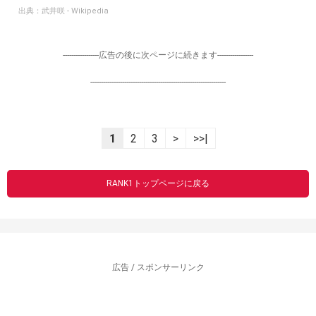
出典：
武井咲 - Wikipedia
-----------------広告の後に次ページに続きます-----------------
----------------------------------------------------------------
1
2
3
>
>>|
RANK1トップページに戻る
広告 / スポンサーリンク