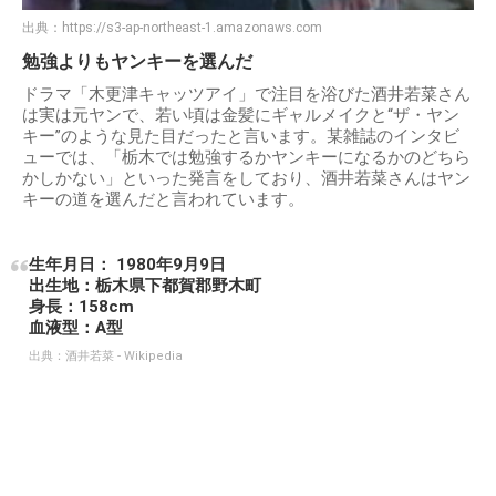
出典：
https://s3-ap-northeast-1.amazonaws.com
勉強よりもヤンキーを選んだ
ドラマ「木更津キャッツアイ」で注目を浴びた酒井若菜さん
は実は元ヤンで、若い頃は金髪にギャルメイクと“ザ・ヤン
キー”のような見た目だったと言います。某雑誌のインタビ
ューでは、「栃木では勉強するかヤンキーになるかのどちら
かしかない」といった発言をしており、酒井若菜さんはヤン
キーの道を選んだと言われています。
生年月日： 1980年9月9日
出生地：栃木県下都賀郡野木町
身長：158cm
血液型：A型
出典：
酒井若菜 - Wikipedia