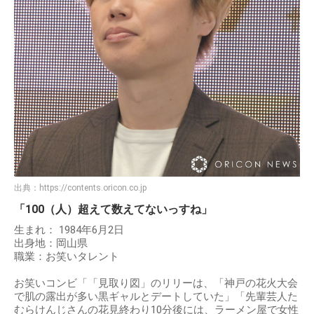
出典：
https://contents.oricon.co.jp
「100（人）超えて数えてないっすね」
生まれ： 1984年6月2日
出身地：岡山県
職業：お笑いタレント
お笑いコンビ「「見取り図」のリリーは、「神戸の花火大会
で肌の露出が多い黒ギャルとデートしていた」「先輩芸人た
むらけんじさんの花見終わり10分後には、ラーメン屋で女性