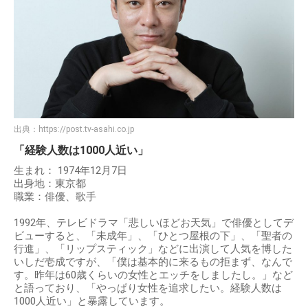
出典：
https://post.tv-asahi.co.jp
「経験人数は1000人近い」
生まれ： 1974年12月7日
出身地：東京都
職業：俳優、歌手
1992年、テレビドラマ「悲しいほどお天気」で俳優としてデ
ビューすると、「未成年」、「ひとつ屋根の下」、「聖者の
行進」、「リップスティック」などに出演して人気を博した
いしだ壱成ですが、「僕は基本的に来るもの拒まず、なんで
す。昨年は60歳くらいの女性とエッチをしましたし。」など
と語っており、「やっぱり女性を追求したい。経験人数は
1000人近い」と暴露しています。