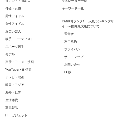
タレント・有名人
キュレーター一覧
俳優・女優
キーワード一覧
男性アイドル
RANK1[ランク1]｜人気ランキングサ
女性アイドル
イト～国内最大級について
お笑い芸人
運営者
歌手・アーティスト
利用規約
スポーツ選手
プライバシー
モデル
サイトマップ
声優・アニメ・漫画
お問い合せ
YouTuber・配信者
PC版
テレビ・映画
韓国・アジア
海外・世界
生活雑貨
家電製品
IT・ガジェット