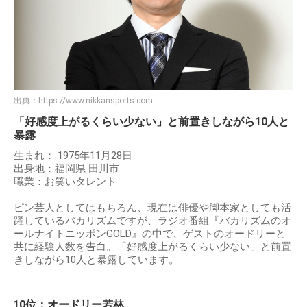
出典：
https://www.nikkansports.com
「好感度上がるくらい少ない」と前置きしながら10人と
暴露
生まれ： 1975年11月28日
出身地：福岡県 田川市
職業：お笑いタレント
ピン芸人としてはもちろん、現在は俳優や脚本家としても活
躍しているバカリズムですが、ラジオ番組『バカリズムのオ
ールナイトニッポンGOLD』の中で、ゲストのオードリーと
共に経験人数を告白。「好感度上がるくらい少ない」と前置
きしながら10人と暴露しています。
10位：オードリー若林