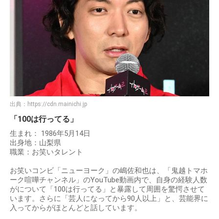
出典：
https://cdn.mainichi.jp
「100は行ってる」
生まれ： 1986年5月14日
出身地：山梨県
職業：お笑いタレント
お笑いコンビ「ニューヨーク」の嶋佐和也は、「鬼越トマホ
ーク喧嘩チャンネル」のYouTube動画内で、自身の経験人数
がについて「100は行ってる」と暴露して周囲を驚愕させて
います。さらに「芸人になってから90人以上」と、芸能界に
入ってからがほとんどと話しています。