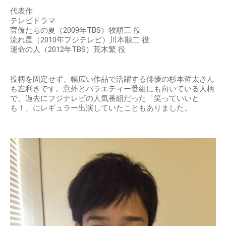
代表作
テレビドラマ
官僚たちの夏（2009年TBS）牧順三 役
流れ星（2010年フジテレビ）川本順二 役
運命の人（2012年TBS）荒木繁 役
役柄を固定せず、幅広い作品で活躍する俳優の杉本哲太さん
も左利きです。意外とバラエティー番組にも向いている人柄
で、過去にフジテレビの人気番組だった「笑っていいと
も！」にレギュラー出演していたこともありました。