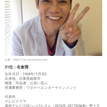
出典：
https://res.cloudinary.com
21位：名倉潤
生年月日：1968年11月4日
出身地：兵庫県姫路市
職業：司会者、お笑い芸人
所属事務所：ワタナベエンターテインメント
代表作
テレビドラマ
連続テレビ小説べっぴんさん（2016年-2017年NHK）野上正