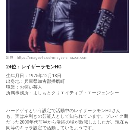
出典：
https://images-fe.ssl-images-amazon.com
24位：レイザーラモンHG
生年月日：1975年12月18日
出身地：兵庫県加古郡播磨町
職業：お笑い芸人
所属事務所：よしもとクリエイティブ・エージェンシー
ハードゲイという設定で活動中のレイザーラモンHGさん
も、実は左利きの芸能人として知られています。ブレイク期
だった2000年代前半から活躍の場が激減しましたが、現在も
同等のキャラ設定で活動しているようです。