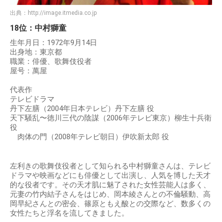
出典：
http://image.itmedia.co.jp
18位：中村獅童
生年月日：1972年9月14日
出身地：東京都
職業：俳優、歌舞伎役者
屋号：萬屋
代表作
テレビドラマ
丹下左膳（2004年日本テレビ）丹下左膳 役
天下騒乱〜徳川三代の陰謀（2006年テレビ東京）柳生十兵衛
役
肉体の門（2008年テレビ朝日）伊吹新太郎 役
左利きの歌舞伎役者として知られる中村獅童さんは、テレビ
ドラマや映画などにも俳優として出演し、人気を博した天才
的な役者です。その天才肌に魅了された女性芸能人は多く、
元妻の竹内結子さんをはじめ、岡本綾さんとの不倫騒動、高
岡早紀さんとの密会、篠原ともえ酸との交際など、数多くの
女性たちと浮名を流してきました。