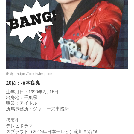
出典：
https://pbs.twimg.com
20位：橋本良亮
生年月日：1993年7月15日
出身地：千葉県
職業：アイドル
所属事務所：ジャニーズ事務所
代表作
テレビドラマ
スプラウト（2012年日本テレビ）滝川直治 役