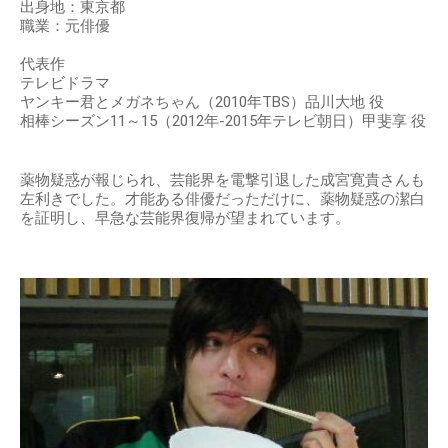
出身地：東京都
職業：元俳優
代表作
テレビドラマ
ヤンキー君とメガネちゃん（2010年TBS）品川大地 役
相棒シーズン11～15（2012年-2015年テレビ朝日）甲斐享 役
薬物疑惑が報じられ、芸能界を電撃引退した成宮寛貴さんも
左利きでした。才能ある俳優だっただけに、薬物疑惑の潔白
を証明し、早急な芸能界復帰が望まれています。