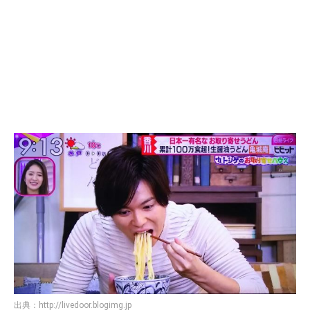
出典：
http://livedoor.blogimg.jp