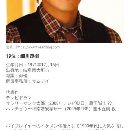
出典：
https://www.tv-ranking.com
19位：細川茂樹
生年月日：1971年12月16日
出身地：岐阜県大垣市
職業：俳優
所属事務所：サムデイ
代表作
テレビドラマ
サラリーマン金太郎（2008年テレビ朝日）鷹司誠士 役
ハンチョウ〜神南署安積班〜（2009年TBS）速水直樹 役
バイプレイヤーのイケメン俳優として1990年代に人気を博し