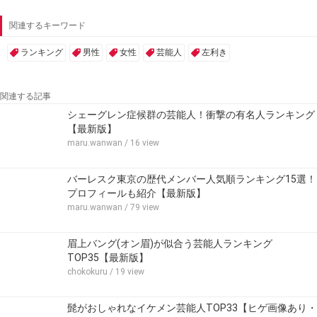
関連するキーワード
ランキング
男性
女性
芸能人
左利き
関連する記事
シェーグレン症候群の芸能人！衝撃の有名人ランキング
【最新版】
maru.wanwan
/ 16 view
バーレスク東京の歴代メンバー人気順ランキング15選！
プロフィールも紹介【最新版】
maru.wanwan
/ 79 view
眉上バング(オン眉)が似合う芸能人ランキング
TOP35【最新版】
chokokuru
/ 19 view
髭がおしゃれなイケメン芸能人TOP33【ヒゲ画像あり・