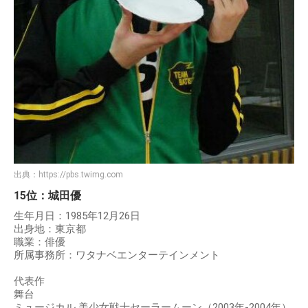
出典：
https://pbs.twimg.com
15位：城田優
生年月日：1985年12月26日
出身地：東京都
職業：俳優
所属事務所：ワタナベエンターテインメント
代表作
舞台
ミュージカル 美少女戦士セーラームーン（2003年-2004年）