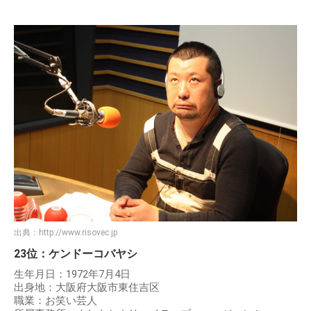
出典：
http://www.risovec.jp
23位：ケンドーコバヤシ
生年月日：1972年7月4日
出身地：大阪府大阪市東住吉区
職業：お笑い芸人