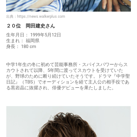
出典：
https://news.walkerplus.com
２０位 岡田建史さん
生年月日： 1999年5月12日
生まれ： 福岡県
身長： 180 cm
中学1年生の冬に初めて芸能事務所・スパイスパワーからス
カウトされて以降、5年間に渡ってスカウトを受けていた
が、野球のために断り続けていたそうです。ドラマ『中学聖
日記』（TBS）でオーディションを経て主人公の相手役であ
る黒岩晶に抜擢され、俳優デビューを果たしました。