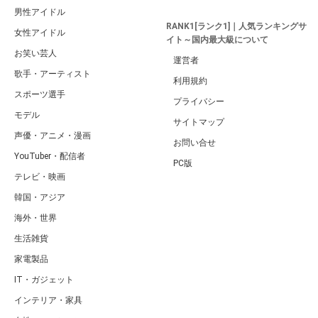
男性アイドル
RANK1[ランク1]｜人気ランキングサ
女性アイドル
イト～国内最大級について
お笑い芸人
運営者
歌手・アーティスト
利用規約
スポーツ選手
プライバシー
モデル
サイトマップ
声優・アニメ・漫画
お問い合せ
YouTuber・配信者
PC版
テレビ・映画
韓国・アジア
海外・世界
生活雑貨
家電製品
IT・ガジェット
インテリア・家具