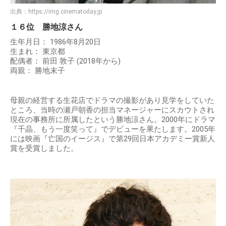
出典：
https://img.cinematoday.jp
１６位 勝地涼さん
生年月日： 1986年8月20日
生まれ： 東京都
配偶者： 前田 敦子 (2018年から)
両親： 勝地末子
母親の経営する生花店でドラマの撮影があり見学をしていた
ところ、当時の瀬戸朝香の担当マネージャーにスカウトされ
現在の事務所に所属したという勝地涼さん。2000年にドラマ
『千晶、もう一度笑って』でデビューを果たします。2005年
には映画『亡国のイージス』で第29回日本アカデミー賞新人
賞を受賞しました。