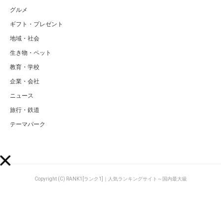
グルメ
ギフト・プレゼント
地域・社会
生き物・ペット
教育・学校
企業・会社
ニュース
旅行・鉄道
テーマパーク
Copyright (C) RANK1[ランク1]｜人気ランキングサイト～国内最大級