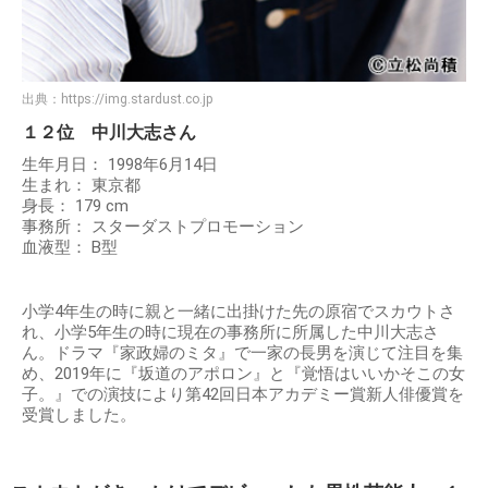
出典：
https://img.stardust.co.jp
１２位 中川大志さん
生年月日： 1998年6月14日
生まれ： 東京都
身長： 179 cm
事務所： スターダストプロモーション
血液型： B型
小学4年生の時に親と一緒に出掛けた先の原宿でスカウトさ
れ、小学5年生の時に現在の事務所に所属した中川大志さ
ん。ドラマ『家政婦のミタ』で一家の長男を演じて注目を集
め、2019年に『坂道のアポロン』と『覚悟はいいかそこの女
子。』での演技により第42回日本アカデミー賞新人俳優賞を
受賞しました。