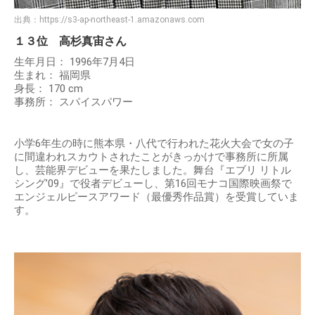
出典：
https://s3-ap-northeast-1.amazonaws.com
１３位 高杉真宙さん
生年月日： 1996年7月4日
生まれ： 福岡県
身長： 170 cm
事務所： スパイスパワー
小学6年生の時に熊本県・八代で行われた花火大会で女の子
に間違われスカウトされたことがきっかけで事務所に所属
し、芸能界デビューを果たしました。舞台『エブリ リトル
シング’09』で役者デビューし、第16回モナコ国際映画祭で
エンジェルピースアワード（最優秀作品賞）を受賞していま
す。