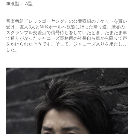
血液型： A型
音楽番組『レッツゴーヤング』の公開収録のチケットを貰い
受け、友人3人とNHKホールへ観覧に行った帰り道、渋谷の
スクランブル交差点で信号待ちをしていたとき、たまたま車
で通りがかったジャニーズ事務所の社長自ら車から降りて声
をかけられたそうです。そして、ジャニーズ入りを果たしま
した。