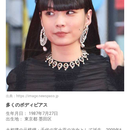
出典：
https://image.newspass.jp
多くのボディピアス
生年月日： 1987年7月27日
出生地： 東京都 墨田区
大相撲の元横綱・千代の富士貢の次女として誕生。2009年6