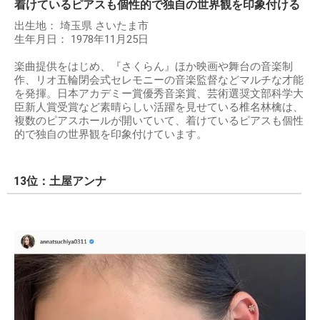
着けているピアスも個性的で独自の世界観を印象付ける
出生地： 埼玉県 さいたま市
生年月日： 1978年11月25日
楽曲提供をはじめ、『さくらん』ほか映画や舞台の音楽制
作、リオ五輪閉会式セレモニーの音楽監督などマルチな才能
を発揮。日本アカデミー賞優秀音楽賞、芸術選奨文部科学大
臣新人賞受賞など素晴らしい活躍を見せている椎名林檎は、
複数のピアスホールが開いていて、着けているピアスも個性
的で独自の世界観を印象付けています。
13位：土屋アンナ