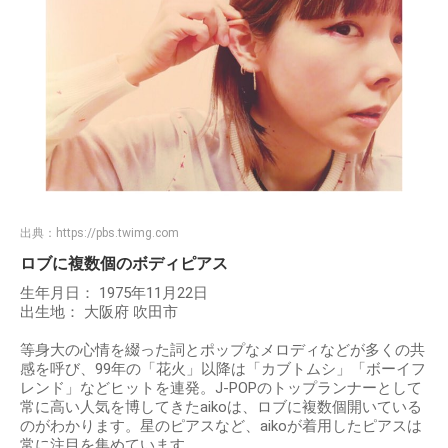
出典：
https://pbs.twimg.com
ロブに複数個のボディピアス
生年月日： 1975年11月22日
出生地： 大阪府 吹田市
等身大の心情を綴った詞とポップなメロディなどが多くの共
感を呼び、99年の「花火」以降は「カブトムシ」「ボーイフ
レンド」などヒットを連発。J-POPのトップランナーとして
常に高い人気を博してきたaikoは、ロブに複数個開いている
のがわかります。星のピアスなど、aikoが着用したピアスは
常に注目を集めています。