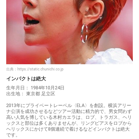
出典：
https://static.chunichi.co.jp
インパクトは絶大
生年月日： 1984年10月24日
出生地： 東京都 足立区
2013年にプライベートレーベル〈ELA〉を創設。横浜アリー
ナ公演を成功させるなどツアー活動に精力的で、男女問わず
高い人気を博している木村カエラは、ロブ、トラガス、ヘリ
ックスと部位は多くありませんが、リングピアスをロブから
ヘリックスにかけて8個連続で着けるなどインパクトは絶大
です。