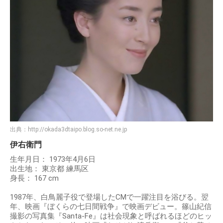
出典：
http://okada3dtaipo.blog.so-net.ne.jp
伊右衛門
生年月日： 1973年4月6日
出生地： 東京都 練馬区
身長： 167 cm
1987年、白鳥麗子役で登場したCMで一躍注目を浴びる。翌
年、映画『ぼくらの七日間戦争』で映画デビュー。篠山紀信
撮影の写真集『Santa-Fe』は社会現象と呼ばれるほどのヒッ