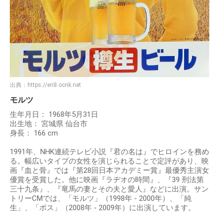
出典：
https://eri8.ocnk.net
モルツ
生年月日： 1968年5月31日
出生地： 宮城県 仙台市
身長： 166 cm
1991年、NHK連続テレビ小説『君の名は』でヒロインを務め
る。幅広いタイプの女性を演じられることで定評があり、映
画『血と骨』では『第28回日本アカデミー賞』最優秀主演女
優賞を受賞した。他に映画『ラヂオの時間』、『39 刑法第
三十九条』、『竜馬の妻とその夫と愛人』などに出演。サン
トリーCMでは、「モルツ」（1998年 - 2000年）、「純
生」、「ボス」（2008年 - 2009年）に出演しています。