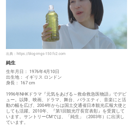
出典：
https://blog-imgs-150.fc2.com
純生
生年月日： 1976年4月10日
出生地： イギリス ロンドン
身長： 167 cm
1996年NHKドラマ『元気をあげる～救命救急医物語』でデビ
ュー。以降、映画、ドラマ、舞台、バラエティ、音楽にと活
動の幅を広げ、2004年からは国土交通省日本観光広報大使と
しても活躍。2010年、『第1回観光庁長官表彰』を受賞して
います。サントリーCMでは、「純生」（2003年）に出演し
ています。