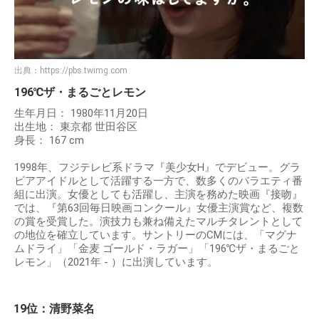
出典：
https://pbs.twimg.com
196℃ザ・まるごとレモン
生年月日： 1980年11月20日
出生地： 東京都 世田谷区
身長： 167 cm
1998年、フジテレビ系ドラマ『美少女H』でデビュー。グラ
ビアアイドルとして活躍する一方で、数多くのバラエティ番
組に出演。女優としても活躍し、主演を務めた映画『接吻』
では、『第63回毎日映画コンクール』女優主演賞など、複数
の賞を受賞した。演技力も兼ね備えたマルチタレントとして
の地位を確立しています。サントリーのCMには、「マグナ
ムドライ」「金麦 ゴールド・ラガー」「196℃ザ・まるごと
レモン」（2021年 - ）に出演しています。
19位：清野菜名