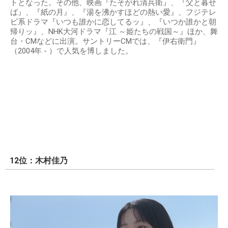
トとなった。その他、映画『たそがれ清兵衛』、『父と暮せ
ば』、『紙の月』、『湯を沸かすほどの熱い愛』、フジテレ
ビ系ドラマ『いつも誰かに恋してるッ』、『いつか誰かと朝
帰りッ』、NHK大河ドラマ『江 ～姫たちの戦国～』ほか、舞
台・CMなどに出演。サントリーCMでは、『伊右衛門』
（2004年 - ）で人気を博しました。
12位：木村佳乃