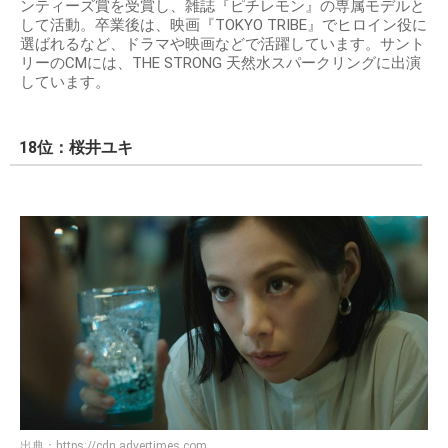
ンティーズ賞を受賞し、雑誌『ピチレモン』の専属モデルと
して活動。卒業後は、映画『TOKYO TRIBE』でヒロイン役に
選ばれるなど、ドラマや映画などで活躍しています。サント
リーのCMには、THE STRONG 天然水スパークリングに出演
しています。
18位：桜井ユキ
出典：
https://cdn.advertimes.com