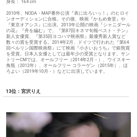
身長： 164 cm
2010年、NODA・MAP番外公演『表に出ろいっ！』のヒロイ
ンオーディションに合格。その後、映画『かもめ食堂』や
『東京オアシス』に出演。2013年公開の映画『シャニダール
の花』『舟を編む』で、『第87回キネマ旬報ベスト・テン』
新人女優賞、『第35回ヨコハマ映画祭』最優秀新人賞など
数々の賞を受賞する。2014年2月、ドイツで行われた『第64
回ベルリン国際映画祭』にて映画『小さいおうち』で銀熊賞
を受賞。日本人女優としては最年少の受賞となります。サン
トリーCMでは、オールフリー（2014年2月 - ）、ウイスキー
角瓶（2012年）、オールフリー コラーゲン（2015年）、ほ
ろよい（2019年10月 - ）などに出演しています。
13位：宮沢りえ