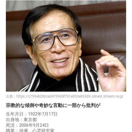
出典：
https://c799eb2b0cad47596bf7b1e050e83426.cdnext.stream.ne.jp
宗教的な傾倒や奇妙な言動に一部から批判が
生年月日：1922年7月17日
出身地：東京都
死没：2006年9月24日
職業：俳優、心霊研究家