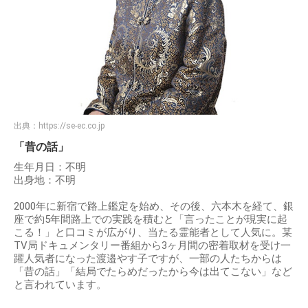
出典：
https://se-ec.co.jp
「昔の話」
生年月日：不明
出身地：不明
2000年に新宿で路上鑑定を始め、その後、六本木を経て、銀
座で約5年間路上での実践を積むと「言ったことが現実に起
こる！」と口コミが広がり、当たる霊能者として人気に。某
TV局ドキュメンタリー番組から3ヶ月間の密着取材を受け一
躍人気者になった渡邉やす子ですが、一部の人たちからは
「昔の話」「結局でたらめだったから今は出てこない」など
と言われています。