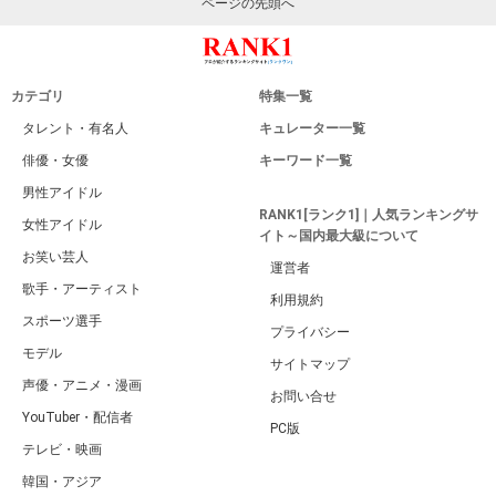
ページの先頭へ
カテゴリ
特集一覧
タレント・有名人
キュレーター一覧
俳優・女優
キーワード一覧
男性アイドル
RANK1[ランク1]｜人気ランキングサ
女性アイドル
イト～国内最大級について
お笑い芸人
運営者
歌手・アーティスト
利用規約
スポーツ選手
プライバシー
モデル
サイトマップ
声優・アニメ・漫画
お問い合せ
YouTuber・配信者
PC版
テレビ・映画
韓国・アジア