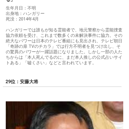
生年月日：不明
出身地：ハンガリー
死没：2014年4月
ハンガリーでは誰もが知る霊能者で、地元警察から霊能捜査
協力依頼を受け、これまで数多くの未解決事件に協力。その
絶大なパワーは日本のテレビ番組にも見出され、テレビ朝日
「奇跡の扉 TVのチカラ」では行方不明者を見つけ出し、そ
の驚異のパワーが一躍話題になりました。しかし一部の人た
ちからは「本人死んでるのに、まだ本人推しの公式占いサイ
トある」「嘘くさい」などと言われています。
29位：安藤大将