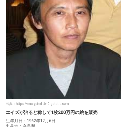
出典：
https://encrypted-tbn0.gstatic.com
エイズが治ると称して1枚200万円の絵を販売
生年月日：1962年12月6日
出身地：奈良県