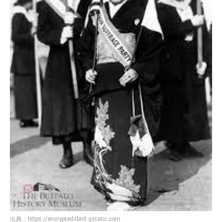
出典：
https://encrypted-tbn0.gstatic.com