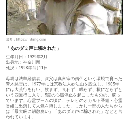
出典：
https://i.ytimg.com
「あのダミ声に騙された」
生年月日：1929年2月
出身地：神奈川県
死没：1998年4月11日
母親は法華経信者、叔父は真言宗の僧侶という環境で育った
青木慈雲は、1977年には宗教法人妙法山を設立し、1985年
には大荒行を行い、飲まず、食わず、眠らず、横にならずと
いう四無行に入り、5度の心臓停止を起こしたものの、蘇っ
ています。心霊ブームの頃に、テレビのオカルト番組・心霊
番組に出演して人気を博しました。しかし一部の人たちから
は「最大級に胡散臭い」「あのダミ声に騙された」などと言
われています。