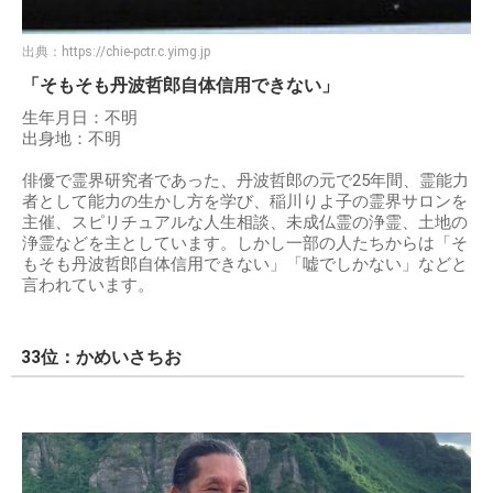
出典：
https://chie-pctr.c.yimg.jp
「そもそも丹波哲郎自体信用できない」
生年月日：不明
出身地：不明
俳優で霊界研究者であった、丹波哲郎の元で25年間、霊能力
者として能力の生かし方を学び、稲川りよ子の霊界サロンを
主催、スピリチュアルな人生相談、未成仏霊の浄霊、土地の
浄霊などを主としています。しかし一部の人たちからは「そ
もそも丹波哲郎自体信用できない」「嘘でしかない」などと
言われています。
33位：かめいさちお