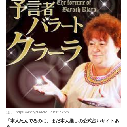
出典：
https://encrypted-tbn0.gstatic.com
「本人死んでるのに、まだ本人推しの公式占いサイトあ
る」