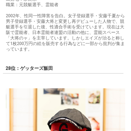
職業：元競艇選手、霊能者
2002年、性同一性障害を告白。女子登録選手・安藤千夏から
男子登録選手・安藤大将と変更し再デビューした人物で、競
艇選手を引退した後、性適合手術を受けています。現在は大
阪で霊能者、日本霊能者連盟の活動の他に、霊能スペース
「大将のャ」を主宰しています。しかしエイズが治ると称し
て1枚200万円の絵を販売する行為などに一部から批判が集ま
っています。
28位：ゲッターズ飯田