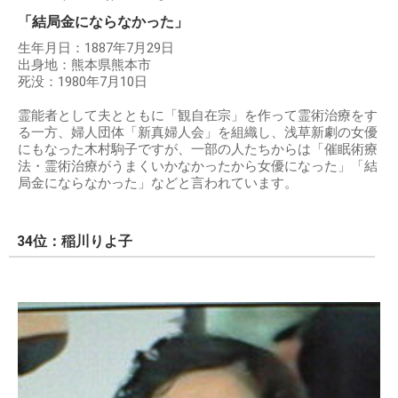
「結局金にならなかった」
生年月日：1887年7月29日
出身地：熊本県熊本市
死没：1980年7月10日
霊能者として夫とともに「観自在宗」を作って霊術治療をす
る一方、婦人団体「新真婦人会」を組織し、浅草新劇の女優
にもなった木村駒子ですが、一部の人たちからは「催眠術療
法・霊術治療がうまくいかなかったから女優になった」「結
局金にならなかった」などと言われています。
34位：稲川りよ子