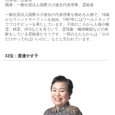
出身地：山梨県
職業：一般社団法人国際ヨガ連合代表理事、霊能者
一般社団法人国際ヨガ連合の代表理事を務める人物で、18歳
からウィンドサーフィンを始め、1987年にはワールドカップ
でプロデビューを果たしています。子供のころから人魂や幽
霊、精霊、UFOなどを見ていて、霊現象・幽体離脱などの体
験をしている霊能者だそうです。一部の人たちからは「ヨガ
だけやってればいいのに」などと言われています。
32位：渡邉やす子