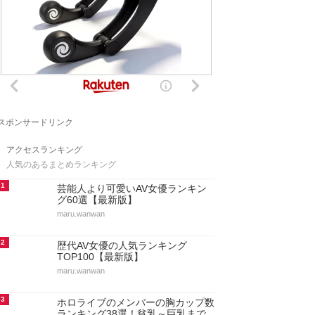
スポンサードリンク
アクセスランキング
人気のあるまとめランキング
1
芸能人より可愛いAV女優ランキン
グ60選【最新版】
maru.wanwan
2
歴代AV女優の人気ランキング
TOP100【最新版】
maru.wanwan
3
ホロライブのメンバーの胸カップ数
ランキング38選！貧乳～巨乳まで