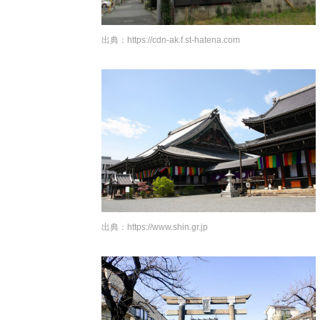
出典：
https://cdn-ak.f.st-hatena.com
出典：
https://www.shin.gr.jp