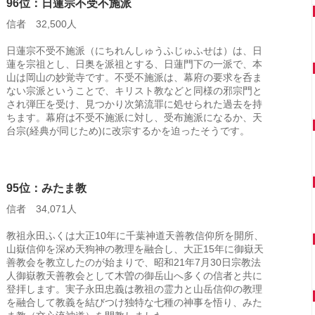
96位：日蓮宗不受不施派
信者 32,500人
日蓮宗不受不施派（にちれんしゅうふじゅふせは）は、日
蓮を宗祖とし、日奥を派祖とする、日蓮門下の一派で、本
山は岡山の妙覚寺です。不受不施派は、幕府の要求を呑ま
ない宗派ということで、キリスト教などと同様の邪宗門と
され弾圧を受け、見つかり次第流罪に処せられた過去を持
ちます。幕府は不受不施派に対し、受布施派になるか、天
台宗(経典が同じため)に改宗するかを迫ったそうです。
95位：みたま教
信者 34,071人
教祖永田ふくは大正10年に千葉神道天善教信仰所を開所、
山嶽信仰を深め天狗神の教理を融合し、大正15年に御嶽天
善教会を教立したのが始まりで、昭和21年7月30日宗教法
人御嶽教天善教会として木曽の御岳山へ多くの信者と共に
登拝します。実子永田忠義は教祖の霊力と山岳信仰の教理
を融合して教義を結びつけ独特な七種の神事を悟り、みた