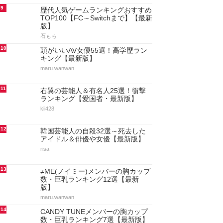
9
歴代人気ゲームランキングおすすめ
TOP100【FC～Switchまで】【最新
版】
石もち
10
頭がいいAV女優55選！高学歴ラン
キング【最新版】
maru.wanwan
11
右翼の芸能人＆有名人25選！衝撃
ランキング【愛国者・最新版】
kii428
12
韓国芸能人の自殺32選～死去した
アイドル＆俳優や女優【最新版】
risa
13
≠ME(ノイミー)メンバーの胸カップ
数・巨乳ランキング12選【最新
版】
maru.wanwan
14
CANDY TUNEメンバーの胸カップ
数・巨乳ランキング7選【最新版】