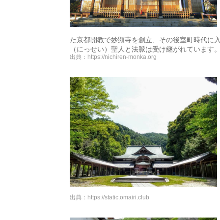
た京都開教で妙顕寺を創立、その後室町時代に
（にっせい）聖人と法脈は受け継がれています
出典：
https://nichiren-monka.org
出典：
https://static.omairi.club