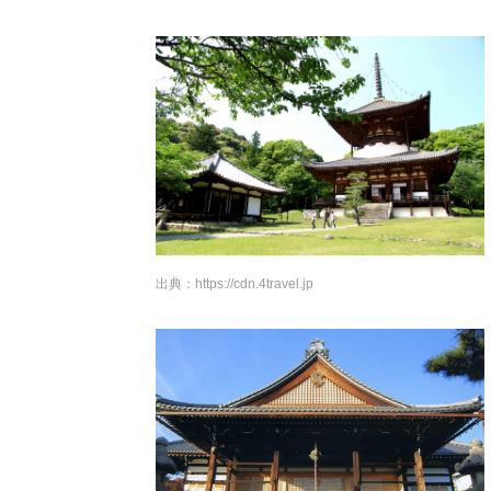
出典：
https://cdn.4travel.jp