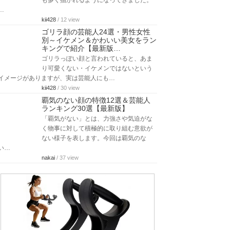
も多く描かれるようになってきました。
…
kii428
/ 12 view
ゴリラ顔の芸能人24選・男性女性
別～イケメン＆かわいい美女をラン
キングで紹介【最新版…
ゴリラっぽい顔と言われていると、あま
り可愛くない・イケメンではないという
イメージがありますが、実は芸能人にも…
kii428
/ 30 view
覇気のない顔の特徴12選＆芸能人
ランキング30選【最新版】
「覇気がない」とは、力強さや気迫がな
く物事に対して積極的に取り組む意欲が
ない様子を表します。今回は覇気のな
い…
nakai
/ 37 view