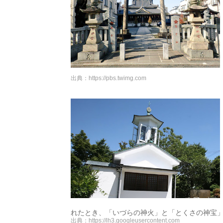
出典：
https://pbs.twimg.com
れたとき、「いづらの神火」と「とくさの神宝
出典：
https://lh3.googleusercontent.com