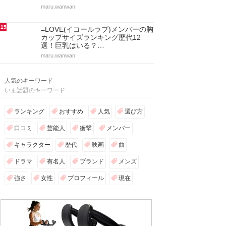
maru.wanwan
15
=LOVE(イコールラブ)メンバーの胸
カップサイズランキング歴代12
選！巨乳はいる？…
maru.wanwan
人気のキーワード
いま話題のキーワード
ランキング
おすすめ
人気
選び方
口コミ
芸能人
衝撃
メンバー
キャラクター
歴代
映画
曲
ドラマ
有名人
ブランド
メンズ
強さ
女性
プロフィール
現在