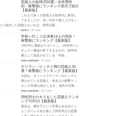
芸能人の始球式50選～女性男性
別・衝撃順にランキング形式で紹介
【最新版】
これまで多くの芸能人が始球式に参加し
てきましたが、良い方向で盛り上げるこ
とに成功した芸能人もいれば、世間を騒…
kent.n
/ 35 view
学校へ行こう出演者14人の現在！
衝撃順にランキング【最新版】
1997年に番組がスタートし、2005年にレ
ギュラー番組が終了するものの、毎年特
番として放送されている「学校…
maru.wanwan
/ 15 view
ヤリマン・ビッチと噂の芸能人30
選！衝撃順にランキング【最新版】
今回は、ネット上でヤリマンやビッチと
噂されている芸能人・有名人の衝撃ラン
キング30選を紹介します。彼氏や旦那…
maru.wanwan
/ 112 view
同性同士のキスをした芸能人ランキ
ングTOP15【最新版】
最近は、腐女子という言葉もあるほどジ
ェンダーレス化が進んで同性同士の恋愛