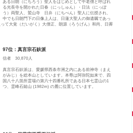
ある日朗（にちろう）聖人をはじめとして中老僧と呼ばれ
る光長寺を開かれた日春（にっしゅん）・日法（にっぽ
う）両聖人、鷲山寺 日弁（にちべん）聖人に伝授され、
中でも日朗門下の日像上人は、日蓮大聖人の御遺嘱であっ
入って大覚（だいがく）大僧正、朗源（ろうげん）和尚、日霽
。
97位：真言宗石鈇派
信者 30,870人
真言宗石鈇派は、愛媛県西条市洲之内にある前神寺（まえ
がみじ）を総本山としています。本尊は阿弥陀如来で、四
国八十八箇所霊場の第六十四番札所である日本七霊山の1
つ、霊峰石鎚山 (1982m) の麓に位置しています。