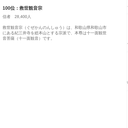
100位：救世観音宗
信者 28,400人
救世観音宗（ぐぜかんのんしゅう）は、和歌山県和歌山市
にある紀三井寺を総本山とする宗派で、本尊は十一面観世
音菩薩（十一面観音）です。