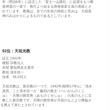
年（明治6年）に設立した「富士一山講社」に起源をもつ教
派神道の一派で、角行より始まる身禄派富士道の系統とさ
れています。教義は、全ての生命の持続と営みは、大祖産
神のみはかりによるものであるとしています。
92位：天祖光教
設立 1942年
種類 宗教法人
本部 愛知県名古屋市
教祖 清水信一
信者 38,032人
天祖光教は、新宗教の一つで、1942年(昭和17年)に「清水
真照」こと清水信一が「蔽顔の救主（べいがんのくじ
ゅ）・天降の救世寿（あものくせじゅ）」の名のもとに立
教した新宗教です。天降の救世寿が天祖のもとより降臨さ
」を携えて来たとされています。