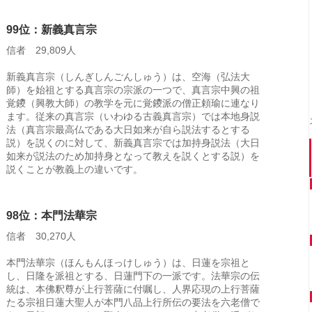
99位：新義真言宗
信者 29,809人
新義真言宗（しんぎしんごんしゅう）は、空海（弘法大
師）を始祖とする真言宗の宗派の一つで、真言宗中興の祖
覚鑁（興教大師）の教学を元に覚鑁派の僧正頼瑜に連なり
ます。従来の真言宗（いわゆる古義真言宗）では本地身説
法（真言宗最高仏である大日如来が自ら説法するとする
説）を説くのに対して、新義真言宗では加持身説法（大日
如来が説法のため加持身となって教えを説くとする説）を
説くことが教義上の違いです。
98位：本門法華宗
信者 30,270人
本門法華宗（ほんもんほっけしゅう）は、日蓮を宗祖と
し、日隆を派祖とする、日蓮門下の一派です。法華宗の伝
統は、本佛釈尊が上行菩薩に付嘱し、人界応現の上行菩薩
たる宗祖日蓮大聖人が本門八品上行所伝の要法を六老僧で