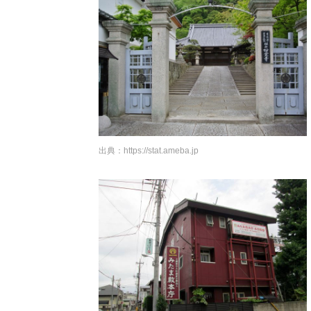
出典：
https://stat.ameba.jp