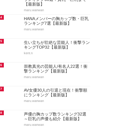
【最新版】
maru.wanwan
4
HANAメンバーの胸カップ数・巨乳
ランキング7選【最新版】
maru.wanwan
5
生い立ちが壮絶な芸能人！衝撃ラン
キングTOP32【最新版】
kent.n
6
崇教真光の芸能人/有名人22選！衝
撃ランキング【最新版】
maru.wanwan
7
AV女優30人の引退と現在！衝撃順
にランキング【最新版】
maru.wanwan
8
声優の胸カップ数ランキング32選
～巨乳の声優も紹介【最新版】
maru.wanwan