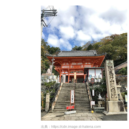
出典：
https://cdn.image.st-hatena.com