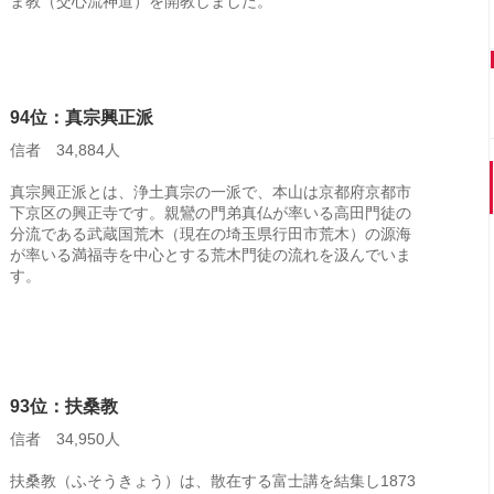
ま教（交心流神道）を開教しました。
94位：真宗興正派
信者 34,884人
真宗興正派とは、浄土真宗の一派で、本山は京都府京都市
下京区の興正寺です。親鸞の門弟真仏が率いる高田門徒の
分流である武蔵国荒木（現在の埼玉県行田市荒木）の源海
が率いる満福寺を中心とする荒木門徒の流れを汲んでいま
す。
93位：扶桑教
信者 34,950人
扶桑教（ふそうきょう）は、散在する富士講を結集し1873