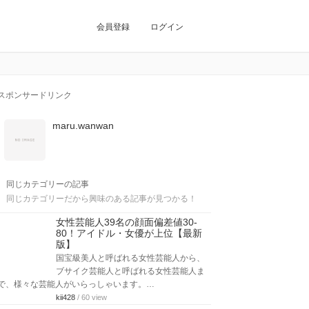
会員登録
ログイン
スポンサードリンク
maru.wanwan
同じカテゴリーの記事
同じカテゴリーだから興味のある記事が見つかる！
女性芸能人39名の顔面偏差値30-
80！アイドル・女優が上位【最新
版】
国宝級美人と呼ばれる女性芸能人から、
ブサイク芸能人と呼ばれる女性芸能人ま
で、様々な芸能人がいらっしゃいます。…
kii428
/ 60 view