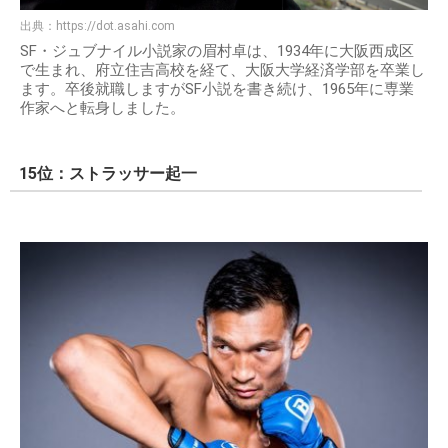
出典：
https://dot.asahi.com
SF・ジュブナイル小説家の眉村卓は、1934年に大阪西成区
で生まれ、府立住吉高校を経て、大阪大学経済学部を卒業し
ます。卒後就職しますがSF小説を書き続け、1965年に専業
作家へと転身しました。
15位：ストラッサー起一