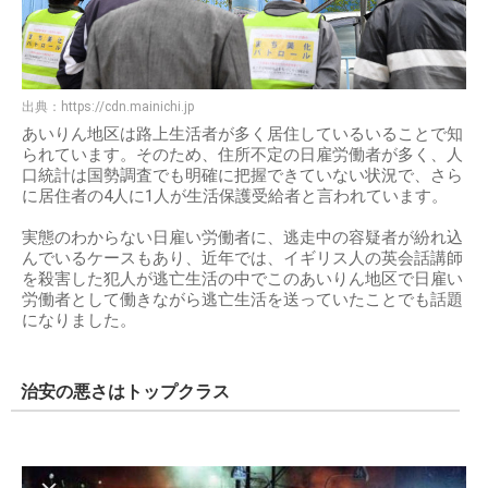
出典：
https://cdn.mainichi.jp
あいりん地区は路上生活者が多く居住しているいることで知
られています。そのため、住所不定の日雇労働者が多く、人
口統計は国勢調査でも明確に把握できていない状況で、さら
に居住者の4人に1人が生活保護受給者と言われています。
実態のわからない日雇い労働者に、逃走中の容疑者が紛れ込
んでいるケースもあり、近年では、イギリス人の英会話講師
を殺害した犯人が逃亡生活の中でこのあいりん地区で日雇い
労働者として働きながら逃亡生活を送っていたことでも話題
になりました。
治安の悪さはトップクラス