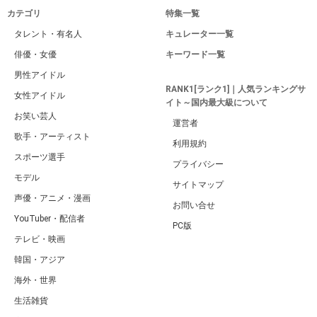
カテゴリ
特集一覧
タレント・有名人
キュレーター一覧
俳優・女優
キーワード一覧
男性アイドル
RANK1[ランク1]｜人気ランキングサ
女性アイドル
イト～国内最大級について
お笑い芸人
運営者
歌手・アーティスト
利用規約
スポーツ選手
プライバシー
モデル
サイトマップ
声優・アニメ・漫画
お問い合せ
YouTuber・配信者
PC版
テレビ・映画
韓国・アジア
海外・世界
生活雑貨