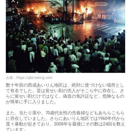
出典：
https://pbs.twimg.com
数十年前の西成あいりん地区は、絶対に使づけない場所とし
て有名でした。昔は覚せい剤の売人がそこら中に存在し、さ
らに覚せい剤だけではなく、偽造の免許証など、危険なもの
が簡単に手に入りました。
また、当たり屋や、70歳代女性の売春婦などもあちらこちら
に存在していました。さらにあいりん地区では1960年代から
度々暴動が起きており、2008年を最後にその数は24回を数え
ています。