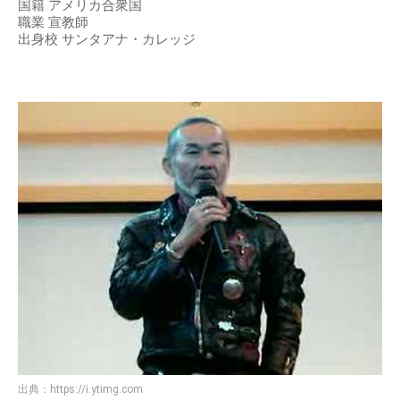
国籍 アメリカ合衆国
職業 宣教師
出身校 サンタアナ・カレッジ
出典：
https://i.ytimg.com