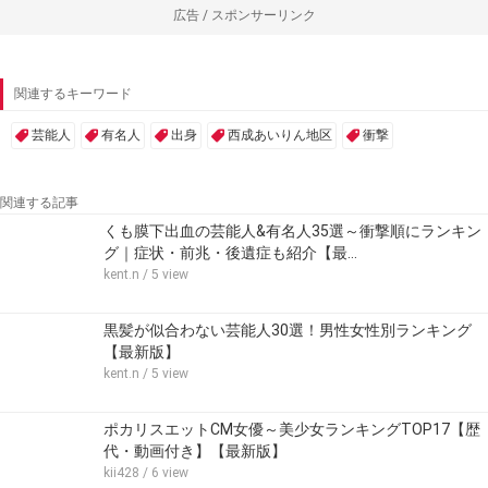
広告 / スポンサーリンク
関連するキーワード
芸能人
有名人
出身
西成あいりん地区
衝撃
関連する記事
くも膜下出血の芸能人&有名人35選～衝撃順にランキン
グ｜症状・前兆・後遺症も紹介【最…
kent.n
/ 5 view
黒髪が似合わない芸能人30選！男性女性別ランキング
【最新版】
kent.n
/ 5 view
ポカリスエットCM女優～美少女ランキングTOP17【歴
代・動画付き】【最新版】
kii428
/ 6 view