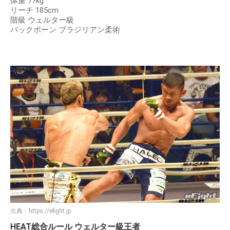
体重 77kg
リーチ 185cm
階級 ウェルター級
バックボーン ブラジリアン柔術
出典：
https://efight.jp
HEAT総合ルール ウェルター級王者