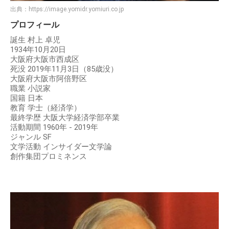
出典：
https://image.yomidr.yomiuri.co.jp
プロフィール
誕生 村上 卓児
1934年10月20日
大阪府大阪市西成区
死没 2019年11月3日（85歳没）
大阪府大阪市阿倍野区
職業 小説家
国籍 日本
教育 学士（経済学）
最終学歴 大阪大学経済学部卒業
活動期間 1960年 - 2019年
ジャンル SF
文学活動 インサイダー文学論
創作集団プロミネンス