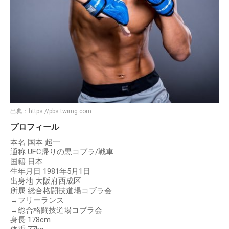
出典：
https://pbs.twimg.com
プロフィール
本名 国本 起一
通称 UFC帰りの黒コブラ/戦車
国籍 日本
生年月日 1981年5月1日
出身地 大阪府西成区
所属 総合格闘技道場コブラ会
→フリーランス
→総合格闘技道場コブラ会
身長 178cm