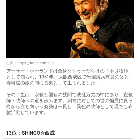
出典：
https://imgc.eximg.jp
アーサー・ホーランドは全身タトゥーだらけの「不良牧師」
として知られ、1951年、大阪西成区で米国海兵隊員の父と、
寿司屋の娘の間に長男として生まれました。
その半生は、宗教と国籍の狭間で波乱万丈の中にあり、宣教
師・牧師への道を歩みます。刺青に対しての世の偏見に真っ
向から立ち向かう姿勢は一貫し、異色の牧師として現在も布
教活動しています。
13位：SHINGO☆西成