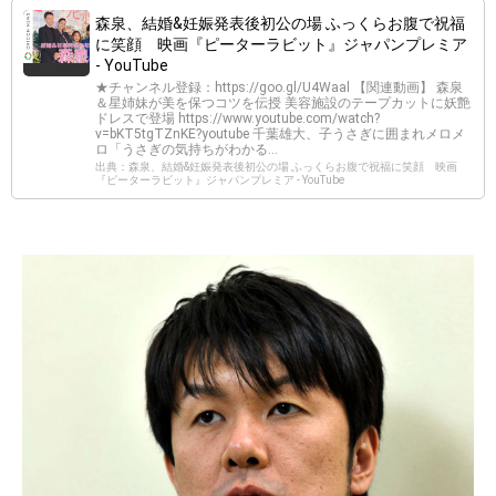
森泉、結婚&妊娠発表後初公の場 ふっくらお腹で祝福
に笑顔 映画『ピーターラビット』ジャパンプレミア
- YouTube
★チャンネル登録：https://goo.gl/U4Waal 【関連動画】 森泉
＆星姉妹が美を保つコツを伝授 美容施設のテープカットに妖艶
ドレスで登場 https://www.youtube.com/watch?
v=bKT5tgTZnKE?youtube 千葉雄大、子うさぎに囲まれメロメ
ロ「うさぎの気持ちがわかる...
出典：森泉、結婚&妊娠発表後初公の場 ふっくらお腹で祝福に笑顔 映画
『ピーターラビット』ジャパンプレミア - YouTube