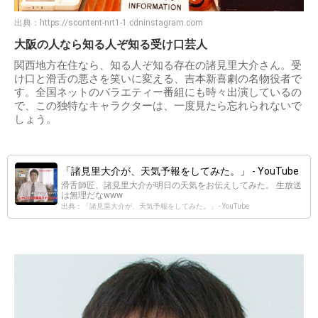
出典：
https://scontent-nrt1-1.cdninstagram.com
大阪の人なら知る人ぞ知る受け口芸人
関西地方在住なら、知る人ぞ知る存在の諸見里大介さん。受
け口と滑舌の悪さを笑いに変える、吉本新喜劇の名物役者で
す。全国ネットのバラエティー番組にも時々出演しているの
で、この独特なキャラクターは、一度見たら忘れられないで
しょう。
「諸見里大介が、天気予報をしてみた。」 - YouTube
滑舌師匠、諸見里大介が明日の天気をお伝えしてみた。 生放送
は無理だなwww
出典：「諸見里大介が、天気予報をしてみた。」 - YouTube