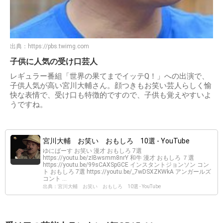
出典：
https://pbs.twimg.com
子供に人気の受け口芸人
レギュラー番組「世界の果てまでイッテQ！」への出演で、
子供人気が高い宮川大輔さん。顔つきもお笑い芸人らしく愉
快な表情で、受け口も特徴的ですので、子供も覚えやすいよ
うですね。
宮川大輔 お笑い おもしろ 10選 - YouTube
ゆにばーす お笑い 漫才 おもしろ 7選
https://youtu.be/zIBwsmm8nrY 和牛 漫才 おもしろ ７選
https://youtu.be/99sCAXSpGCE インスタントジョンソン コン
ト おもしろ 7選 https://youtu.be/_7wDSXZKWkA アンガールズ
コント ...
出典：宮川大輔 お笑い おもしろ 10選 - YouTube