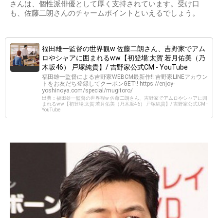
さんは、個性派俳優として厚く支持されています。受け口
も、佐藤二朗さんのチャームポイントといえるでしょう。
福田雄一監督の世界観w 佐藤二朗さん、吉野家でアム
ロやシャアに囲まれるww【初登場:太賀 若月佑美（乃
木坂46） 戸塚純貴】/ 吉野家公式CM - YouTube
福田雄一監督による吉野家WEBCM最新作!! 吉野家LINEアカウン
トをお友だち登録してクーポンGET!! https://enjoy-
yoshinoya.com/special/mugitoro/
出典：福田雄一監督の世界観w 佐藤二朗さん、吉野家でアムロやシャアに囲
まれるww【初登場:太賀 若月佑美（乃木坂46） 戸塚純貴】/ 吉野家公式CM -
YouTube