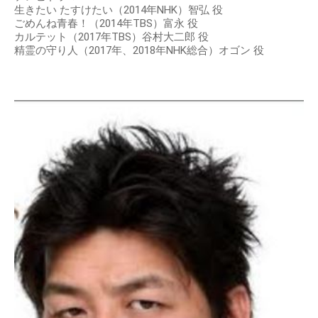
生きたい たすけたい（2014年NHK）智弘 役
ごめんね青春！（2014年TBS）富永 役
カルテット（2017年TBS）谷村大二郎 役
精霊の守り人（2017年、2018年NHK総合）オゴン 役