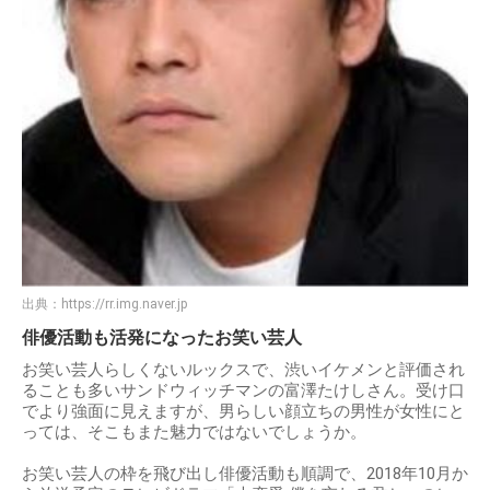
出典：
https://rr.img.naver.jp
俳優活動も活発になったお笑い芸人
お笑い芸人らしくないルックスで、渋いイケメンと評価され
ることも多いサンドウィッチマンの富澤たけしさん。受け口
でより強面に見えますが、男らしい顔立ちの男性が女性にと
っては、そこもまた魅力ではないでしょうか。
お笑い芸人の枠を飛び出し俳優活動も順調で、2018年10月か