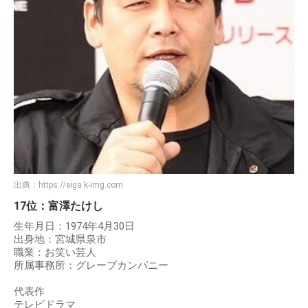
出典：
https://eiga.k-img.com
17位：富澤たけし
生年月日：1974年4月30日
出身地：宮城県泉市
職業：お笑い芸人
所属事務所：グレープカンパニー
代表作
テレビドラマ