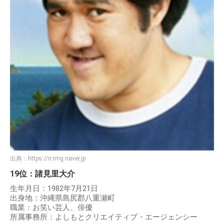
出典：
https://rr.img.naver.jp
19位：諸見里大介
生年月日：1982年7月21日
出身地：沖縄県島尻郡八重瀬町
職業：お笑い芸人、俳優
所属事務所：よしもとクリエイティブ・エージェンシー