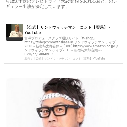
ら放送予定のテレビドラマ「大恋愛 僕を忘れる君と」のレ
ギュラー出演が決定しています。
【公式】サンドウィッチマン コント【薬局】 -
YouTube
富澤プロデュースグッズ通販サイト「tt-shop」
https://ttshoptommy.thebase.in サンドウィッチマン ライブ
2010～新宿与太郎音頭～ [DVD] https://www.amazon.co.jp/サ
ンドウィッチマン-ライブ2010～新宿与太郎音頭～-
DVD/dp/B004BDPI...
出典：【公式】サンドウィッチマン コント【薬局】 - YouTube