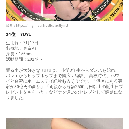
出典：
https://img-mdpr.freetls.fastly.net
24位：YUYU
生まれ：7月17日
出身地：東京都
身長：156cm
活動期間：2024年-
踊る事が大好きな YUYUは、 小学3年生からダンスを始め、
バレエからヒップホップまで幅広く経験。 高校時代、ハワ
イと台湾にホームステイ経験あるそうです。「港区にある実
家が30億円の豪邸」「両親から総額2500万円以上の誕生日プ
レゼントをもらった」などケタ違いのセレブとして話題にな
りました。