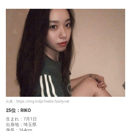
出典：
https://img-mdpr.freetls.fastly.net
25位：RIKO
生まれ：7月1日
出身地：埼玉県
身長：164cm