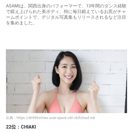
ASAMIは、関西出身のパフォーマーで、13年間のダンス経験
で鍛え上げられた美ボディ、特に毎日鍛えているお尻がチャ
ームポイントで、デジタル写真集もリリースされるなど注目
を集めました。
出典：
https://eh96lnrmau.user-space.cdn.idcfcloud.net
22位：CHIAKI