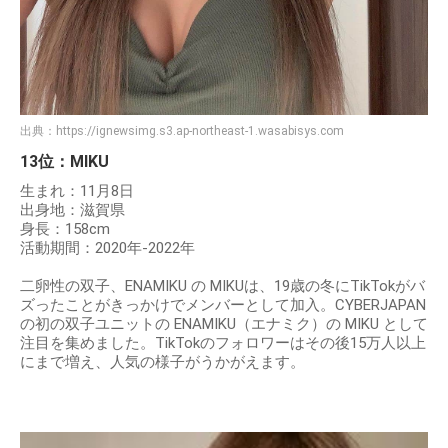
出典：
https://ignewsimg.s3.ap-northeast-1.wasabisys.com
13位：MIKU
生まれ：11月8日
出身地：滋賀県
身長：158cm
活動期間：2020年-2022年
二卵性の双子、ENAMIKU の MIKUは、19歳の冬にTikTokがバ
ズったことがきっかけでメンバーとして加入。CYBERJAPAN
の初の双子ユニットの ENAMIKU（エナミク）の MIKU として
注目を集めました。TikTokのフォロワーはその後15万人以上
にまで増え、人気の様子がうかがえます。