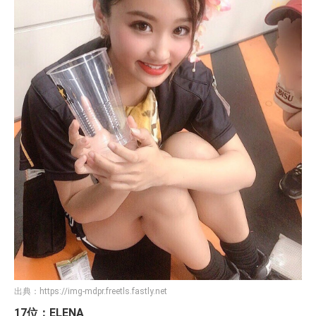
出典：
https://img-mdpr.freetls.fastly.net
17位：ELENA