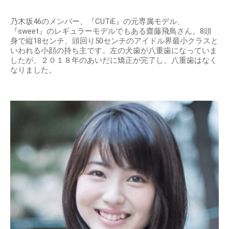
乃木坂46のメンバー、『CUTiE』の元専属モデル、
『sweet』のレギュラーモデルでもある齋藤飛鳥さん。8頭
身で縦18センチ、頭回り50センチのアイドル界最小クラスと
いわれる小顔の持ち主です。左の犬歯が八重歯になっていま
したが、２０１８年のあいだに矯正が完了し、八重歯はなく
なりました。