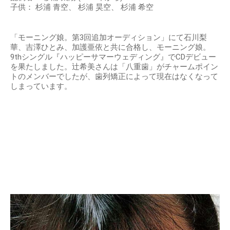
子供： 杉浦 青空、 杉浦 昊空、 杉浦 希空
「モーニング娘。第3回追加オーディション」にて石川梨
華、吉澤ひとみ、加護亜依と共に合格し、モーニング娘。
9thシングル『ハッピーサマーウェディング』でCDデビュー
を果たしました。辻希美さんは「八重歯」がチャームポイン
トのメンバーでしたが、歯列矯正によって現在はなくなって
しまっています。