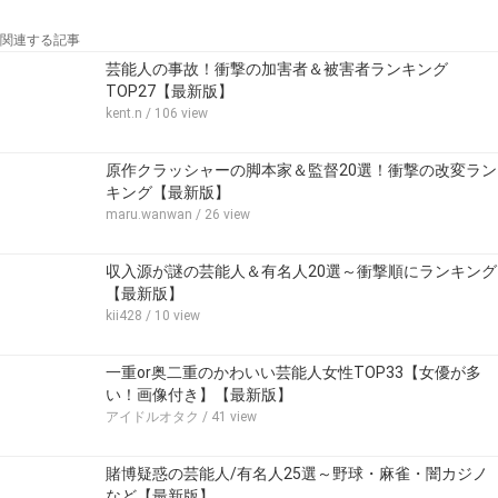
関連する記事
芸能人の事故！衝撃の加害者＆被害者ランキング
TOP27【最新版】
kent.n
/ 106 view
原作クラッシャーの脚本家＆監督20選！衝撃の改変ラン
キング【最新版】
maru.wanwan
/ 26 view
収入源が謎の芸能人＆有名人20選～衝撃順にランキング
【最新版】
kii428
/ 10 view
一重or奥二重のかわいい芸能人女性TOP33【女優が多
い！画像付き】【最新版】
アイドルオタク
/ 41 view
賭博疑惑の芸能人/有名人25選～野球・麻雀・闇カジノ
など【最新版】