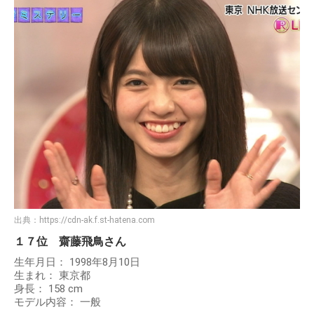
出典：
https://cdn-ak.f.st-hatena.com
１７位 齋藤飛鳥さん
生年月日： 1998年8月10日
生まれ： 東京都
身長： 158 cm
モデル内容： 一般