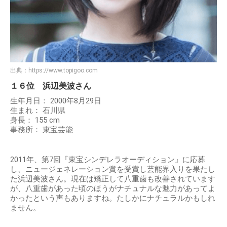
出典：
https://www.topigoo.com
１６位 浜辺美波さん
生年月日： 2000年8月29日
生まれ： 石川県
身長： 155 cm
事務所： 東宝芸能
2011年、第7回『東宝シンデレラオーディション』に応募
し、ニュージェネレーション賞を受賞し芸能界入りを果たし
た浜辺美波さん。現在は矯正して八重歯も改善されています
が、八重歯があった頃のほうがナチュナルな魅力があってよ
かったという声もありますね。たしかにナチュラルかもしれ
ません。