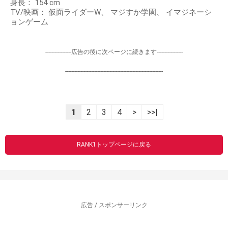
身長： 154 cm
TV/映画： 仮面ライダーW、 マジすか学園、 イマジネーシ
ョンゲーム
-----------------広告の後に次ページに続きます-----------------
----------------------------------------------------------------
1
2
3
4
>
>>|
RANK1トップページに戻る
広告 / スポンサーリンク