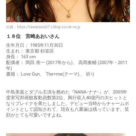
出典：
https://tawatawa07.c.blog.so-net.ne.jp
１８位 宮崎あおいさん
生年月日： 1985年11月30日
生まれ： 東京都 杉並区
身長： 163 cm
配偶者： 岡田 准一 (2017年から)、 高岡奏輔 (2007年 - 2011
年)
書籍： Love Gun、 The+me(テーマ).、 祈り
中島美嘉とダブル主演を務めた『NANA-ナナ-』が、2005年
度実写邦画観客動員数第2位、興行収入40億円の大ヒットと
なりブレイクを果たしました。デビュー当時からチャームポ
イントとして認知されて、現在も八重歯は残っています。笑
顔がとても可愛いですよね。