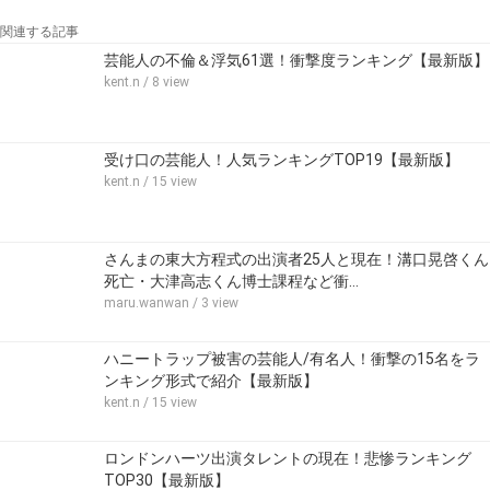
関連する記事
芸能人の不倫＆浮気61選！衝撃度ランキング【最新版】
kent.n
/ 8 view
受け口の芸能人！人気ランキングTOP19【最新版】
kent.n
/ 15 view
さんまの東大方程式の出演者25人と現在！溝口晃啓くん
死亡・大津高志くん博士課程など衝…
maru.wanwan
/ 3 view
ハニートラップ被害の芸能人/有名人！衝撃の15名をラ
ンキング形式で紹介【最新版】
kent.n
/ 15 view
ロンドンハーツ出演タレントの現在！悲惨ランキング
TOP30【最新版】