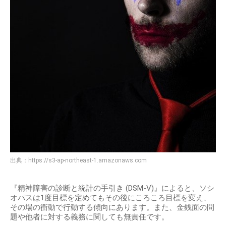
出典：
https://s3-ap-northeast-1.amazonaws.com
『精神障害の診断と統計の手引き (DSM-V)』によると、ソシ
オパスは1度目標を定めてもその後にころころ目標を変え、
その場の衝動で行動する傾向にあります。また、金銭面の問
題や他者に対する義務に関しても無責任です。