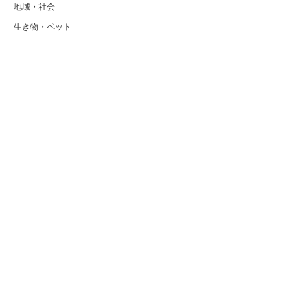
地域・社会
生き物・ペット
教育・学校
企業・会社
ニュース
旅行・鉄道
テーマパーク
Copyright (C) RANK1[ランク1]｜人気ランキングサイト～国内最大級