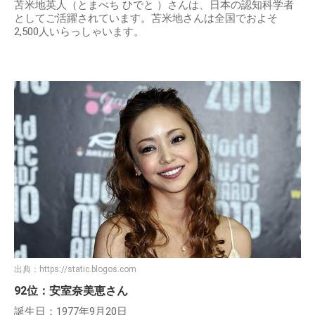
苫米地英人（とまべち ひでと ）さんは、日本の認知科学者
としてご活躍されています。苫米地さんは全国でおよそ
2,500人いらっしゃいます。
出典：
https://static.blogos.com
92位：安室奈美恵さん
誕生日：1977年9月20日