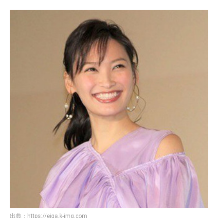
出典：
https://eiga.k-img.com