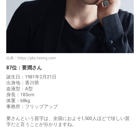
出典：
https://pbs.twimg.com
87位：要潤さん
誕生日：1981年2月21日
出身地：香川県
血液型：A型
身長：185cm
体重：68kg
事務所：フリップアップ
要さんという苗字は、全国におよそ1,500人ほどで珍しい苗
字だと言うことが分かりますね。