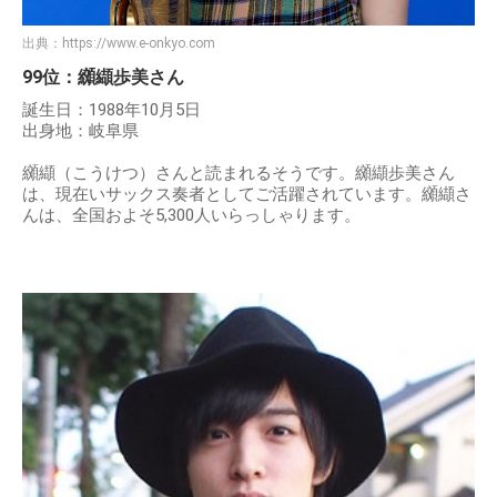
出典：
https://www.e-onkyo.com
99位：纐纈歩美さん
誕生日：1988年10月5日
出身地：岐阜県
纐纈（こうけつ）さんと読まれるそうです。纐纈歩美さん
は、現在いサックス奏者としてご活躍されています。纐纈さ
んは、全国およそ5,300人いらっしゃります。