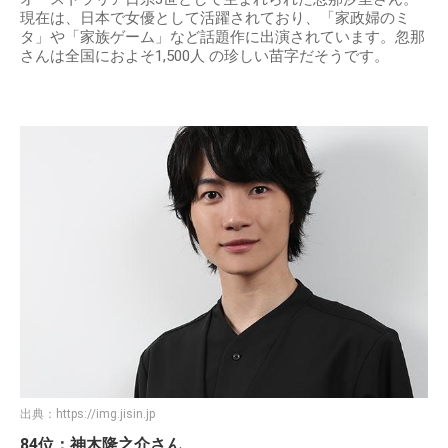
現在は、日本で女優として活躍されており、「家政婦のミ
タ」や「家族ゲーム」など話題作に出演されています。忽那
さんは全国におよそ1,500人 の珍しい苗字だそうです。
出典：
https://img.jisin.jp
84位：神木隆之介さん