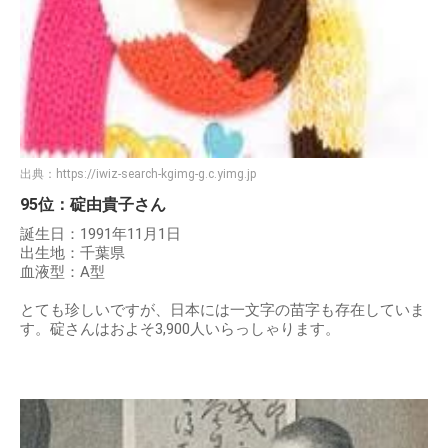
出典：
https://iwiz-search-kgimg-g.c.yimg.jp
95位：碇由貴子さん
誕生日：1991年11月1日
出生地：千葉県
血液型：A型
とても珍しいですが、日本には一文字の苗字も存在していま
す。碇さんはおよそ3,900人いらっしゃります。