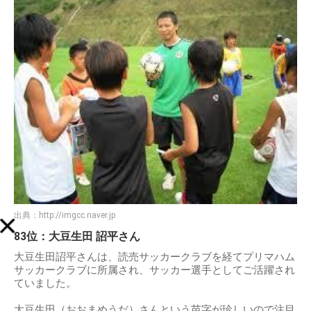
出典：
http://imgcc.naver.jp
83位：大豆生田 詔平さん
大豆生田詔平さんは、読売サッカークラブを経てプリマハム
サッカークラブに所属され、サッカー選手としてご活躍され
ていました。
大豆生田（おおまめうだ）さんという苗字が珍しいので注目