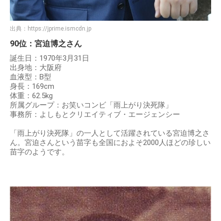
出典：
https://jprime.ismcdn.jp
90位：宮迫博之さん
誕生日：1970年3月31日
出身地：大阪府
血液型：B型
身長：169cm
体重：62.5kg
所属グループ：お笑いコンビ「雨上がり決死隊」
事務所：よしもとクリエイティブ・エージェンシー
「雨上がり決死隊」の一人として活躍されている宮迫博之さ
ん。宮迫さんという苗字も全国におよそ2000人ほどの珍しい
苗字のようです。