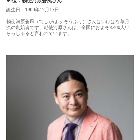
94位：勅使河原蒼風さん
誕生日：1900年12月17日
勅使河原蒼風（てしがはら そうふう）さんはいけばな草月
流の創始者です。勅使河原さんは、全国におよそ3,400人い
らっしゃると言われています。