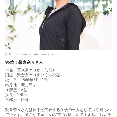
出典：
https://www.cinemacafe.net
96位：榮倉奈々さん
本名：賀来奈々（かくなな）
旧姓：榮倉奈々（えいくらなな）
誕生日：1988年2月12日
出身地：鹿児島県
血液型：A型
身長：170cm
事務所：研音
榮倉奈々さんは日本を代表する女優の一人として広く知られ
ています。そんな榮倉さんの苗字は珍しいですよね。およそ