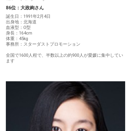
86位：大政絢さん
誕生日：1991年2月4日
出身地：北海道
血液型：O型
身長：164cm
体重：45kg
事務所：スターダストプロモーション
全国で1600人程で、半数以上の約900人が愛媛に集中してい
ます