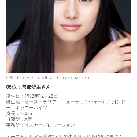
出典：
https://s3-ap-northeast-1.amazonaws.com
85位：忽那汐里さん
誕生日：1992年12月22日
出生地：オーストラリア ニューサウスウェールズ州シドニ
ー キラニーハイツ
身長：160cm
血液型：A型
事務所：オスカープロモーション
オーストラリア日系3世として生まれられた忽那汐里さん。