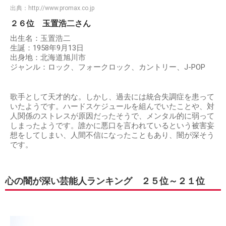
出典：
http://www.promax.co.jp
２６位 玉置浩二さん
出生名：玉置浩二
生誕：1958年9月13日
出身地：北海道旭川市
ジャンル：ロック、フォークロック、カントリー、J-POP
歌手として天才的な。しかし、過去には統合失調症を患って
いたようです。ハードスケジュールを組んでいたことや、対
人関係のストレスが原因だったそうで、メンタル的に弱って
しまったようです。誰かに悪口を言われているという被害妄
想をしてしまい、人間不信になったこともあり、闇が深そう
です。
心の闇が深い芸能人ランキング ２５位～２１位