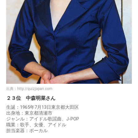
出典：
http://quizjapan.com
２３位 中森明菜さん
生誕：1965年7月13日東京都大田区
出身地：東京都清瀬市
ジャンル：アイドル歌謡曲、J-POP
職業：歌手、女優、アイドル
担当楽器：ボーカル