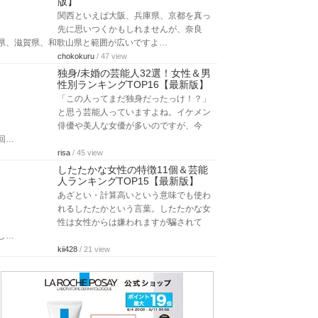
版】
関西といえば大阪、兵庫県、京都を真っ
先に思いつくかもしれませんが、奈良
県、滋賀県、和歌山県と範囲が広いですよ…
chokokuru
/ 47 view
独身/未婚の芸能人32選！女性＆男
性別ランキングTOP16【最新版】
「この人ってまだ独身だったっけ！？」
と思う芸能人っていますよね。イケメン
俳優や美人な女優が多いのですが、今
回…
risa
/ 45 view
したたかな女性の特徴11個＆芸能
人ランキングTOP15【最新版】
あざとい・計算高いという意味でも使わ
れるしたたかという言葉。したたかな女
性は女性からは嫌われますが騙されて
し…
kii428
/ 21 view