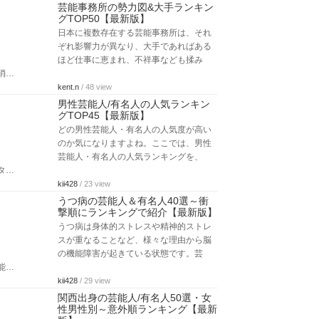
芸能事務所の勢力図&大手ランキン
グTOP50【最新版】
日本に複数存在する芸能事務所は、それ
ぞれ影響力が異なり、大手であればある
ほど仕事に恵まれ、不祥事なども揉み
消…
kent.n
/ 48 view
男性芸能人/有名人の人気ランキン
グTOP45【最新版】
どの男性芸能人・有名人の人気度が高い
のか気になりますよね。ここでは、男性
芸能人・有名人の人気ランキングを、
タ…
kii428
/ 23 view
うつ病の芸能人＆有名人40選～衝
撃順にランキングで紹介【最新版】
うつ病は身体的ストレスや精神的ストレ
スが重なることなど、様々な理由から脳
の機能障害が起きている状態です。芸
能…
kii428
/ 29 view
関西出身の芸能人/有名人50選・女
性男性別～意外順ランキング【最新