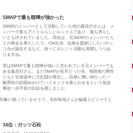
SMAPで最も喧嘩が強かった
SMAPのメンバーとして活動していた頃の森且行さんは、メ
ンバーで最もアイドルらしいルックスであり、最も男らし
いとも評されていました。現在は、元SMAPのメンバーたち
との再会を果たしたり、CM出演、自身を題材にしたパチン
コ台が誕生するなど、徐々にタレント活動も再開しつつあ
りますね。
実はSMAPで最も喧嘩が強いと言われている元メンバーでも
ある森且行さん。まだSMAPが若手だった頃、視聴者の男性
たちと生放送中に大乱闘が発生し、自身に襲い掛かった一
般男性の顔面めがけてハイキックを食らわせるという放送
事故一歩手前の伝説を残しました。
も印象に残っているそうで、木村拓哉さんが秘蔵エピソードと
34位：ガッツ石松