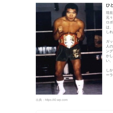
ひ
現在
元々
ロボ
は、
しれ
ガッ
人の
ング
かし
い、
しか
ーラ
出典：
https://i0.wp.com