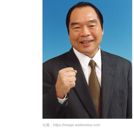
出典：
https://image.walkerplus.com