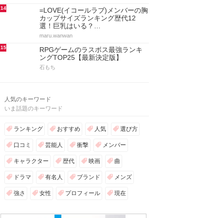
14
=LOVE(イコールラブ)メンバーの胸
カップサイズランキング歴代12
選！巨乳はいる？…
maru.wanwan
15
RPGゲームのラスボス最強ランキ
ングTOP25【最新決定版】
石もち
人気のキーワード
いま話題のキーワード
ランキング
おすすめ
人気
選び方
口コミ
芸能人
衝撃
メンバー
キャラクター
歴代
映画
曲
ドラマ
有名人
ブランド
メンズ
強さ
女性
プロフィール
現在