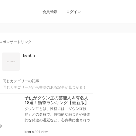
会員登録
ログイン
スポンサードリンク
kent.n
同じカテゴリーの記事
同じカテゴリーだから興味のある記事が見つかる！
子供がダウン症の芸能人＆有名人
18選！衝撃ランキング【最新版】
ダウン症とは、性格には「ダウン症候
群」との名称で、特徴的な顔つきや身体
的な発達の遅延など、心身共に生まれつ
き…
kent.n
/ 94 view