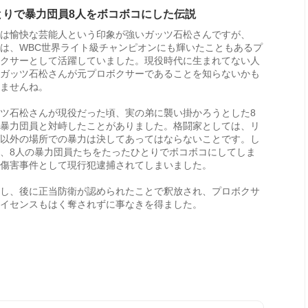
とりで暴力団員8人をボコボコにした伝説
は愉快な芸能人という印象が強いガッツ石松さんですが、
は、WBC世界ライト級チャンピオンにも輝いたこともあるプ
クサーとして活躍していました。現役時代に生まれてない人
ガッツ石松さんが元プロボクサーであることを知らないかも
ませんね。
ツ石松さんが現役だった頃、実の弟に襲い掛かろうとした8
暴力団員と対峙したことがありました。格闘家としては、リ
以外の場所での暴力は決してあってはならないことです。し
、8人の暴力団員たちをたったひとりでボコボコにしてしま
傷害事件として現行犯逮捕されてしまいました。
し、後に正当防衛が認められたことで釈放され、プロボクサ
イセンスもはく奪されずに事なきを得ました。