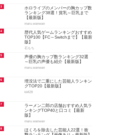
3
ホロライブのメンバーの胸カップ数
ランキング38選！貧乳～巨乳まで
【最新版】
maru.wanwan
4
歴代人気ゲームランキングおすすめ
TOP100【FC～Switchまで】【最新
版】
石もち
5
声優の胸カップ数ランキング32選
～巨乳の声優も紹介【最新版】
maru.wanwan
6
埋没法で二重にした芸能人ランキン
グTOP20【最新版】
kii428
7
ラーメン二郎の店舗おすすめ人気ラ
ンキングTOP40と口コミ【最新
版】
maru.wanwan
8
ほくろを除去した芸能人22選！衝
撃ランキング【画像あり・最新版】