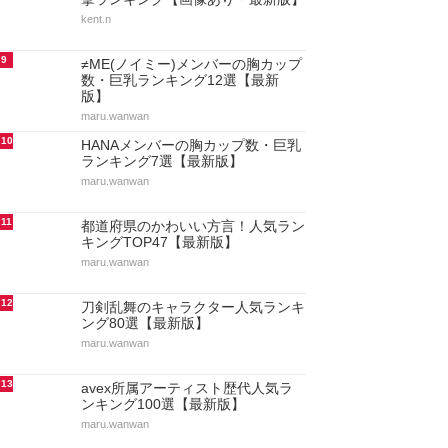
kent.n
9
≠ME(ノイミー)メンバーの胸カップ
数・巨乳ランキング12選【最新
版】
maru.wanwan
10
HANAメンバーの胸カップ数・巨乳
ランキング7選【最新版】
maru.wanwan
11
都道府県のかわいい方言！人気ラン
キングTOP47【最新版】
maru.wanwan
12
刀剣乱舞のキャラクター人気ランキ
ング80選【最新版】
maru.wanwan
13
avex所属アーティスト歴代人気ラ
ンキング100選【最新版】
maru.wanwan