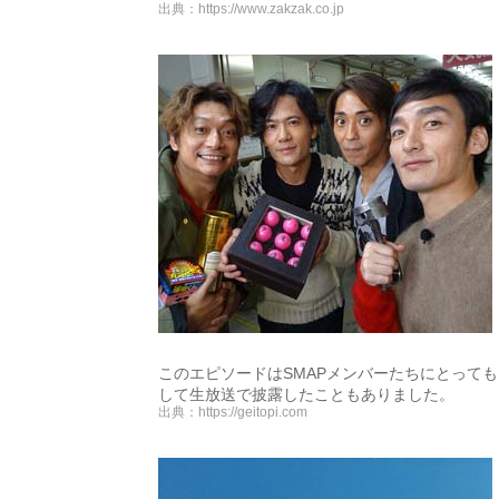
出典：
https://www.zakzak.co.jp
このエピソードはSMAPメンバーたちにとって
して生放送で披露したこともありました。
出典：
https://geitopi.com