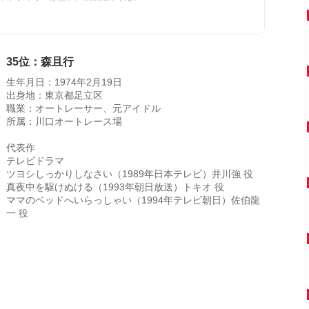
35位：森且行
生年月日：1974年2月19日
出身地：東京都足立区
職業：オートレーサー、元アイドル
所属：川口オートレース場
代表作
テレビドラマ
ツヨシしっかりしなさい（1989年日本テレビ）井川強 役
真夜中を駆けぬける（1993年朝日放送）トキオ 役
ママのベッドへいらっしゃい（1994年テレビ朝日）佐伯龍
一 役