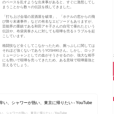
のペースを乱すような出来事があると、すぐに激怒してし
まうことから数々の伝説を残してきました。
「打ち上げ会場の居酒屋を破壊」、「ホテルの窓からの飛
び降り未遂事件」などの有名なエピソードもありますが、
芸能界の重鎮である和田アキ子さんの自宅で暴れたという
伝説や、布袋寅泰さんに対しても喧嘩を売るトラブルを起
こしています。
格闘技など全くしてこなかったため、腕っぷしに関しては
それほど強くないであろうYOSHIKIさん。しかし、ロック
ミュージシャンとしての血がそうさせるのか、強大な相手
にも勢いで喧嘩を売ってきたため、ある意味で喧嘩最強と
言えるでしょう。
が辛い、シャワーが熱い、東京に帰りたい - YouTube
い、シャワーが熱い、東京に帰りたい - YouTube