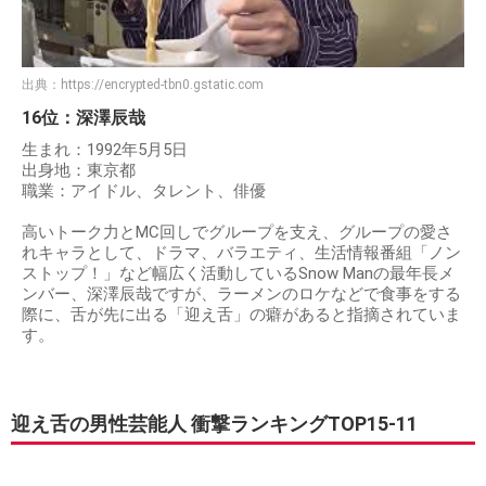
出典：
https://encrypted-tbn0.gstatic.com
16位：深澤辰哉
生まれ：1992年5月5日
出身地：東京都
職業：アイドル、タレント、俳優
高いトーク力とMC回しでグループを支え、グループの愛さ
れキャラとして、ドラマ、バラエティ、生活情報番組「ノン
ストップ！」など幅広く活動しているSnow Manの最年長メ
ンバー、深澤辰哉ですが、ラーメンのロケなどで食事をする
際に、舌が先に出る「迎え舌」の癖があると指摘されていま
す。
迎え舌の男性芸能人 衝撃ランキングTOP15-11