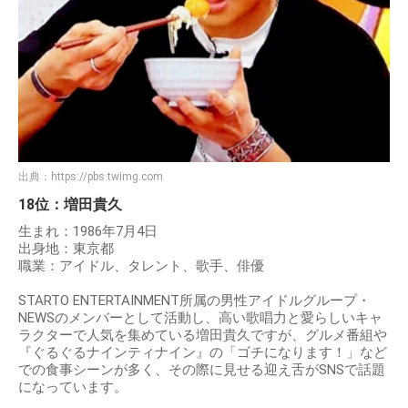
出典：
https://pbs.twimg.com
18位：増田貴久
生まれ：1986年7月4日
出身地：東京都
職業：アイドル、タレント、歌手、俳優
STARTO ENTERTAINMENT所属の男性アイドルグループ・
NEWSのメンバーとして活動し、高い歌唱力と愛らしいキャ
ラクターで人気を集めている増田貴久ですが、グルメ番組や
『ぐるぐるナインティナイン』の「ゴチになります！」など
での食事シーンが多く、その際に見せる迎え舌がSNSで話題
になっています。