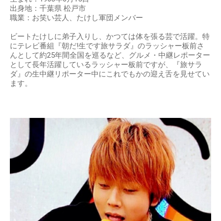
出身地：千葉県 松戸市
職業：お笑い芸人、たけし軍団メンバー
ビートたけしに弟子入りし、かつては体を張る芸で活躍。特
にテレビ番組『朝だ!生です旅サラダ』のラッシャー板前さ
んとして約25年間全国を巡るなど、グルメ・中継レポーター
として長年活躍しているラッシャー板前ですが、『旅サラ
ダ』の生中継リポーター中にこれでもかの迎え舌を見せてい
ます。