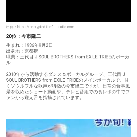
出典：
https://encrypted-tbn0.gstatic.com
20位：今市隆二
生まれ：1986年9月2日
出身地：京都府
職業：三代目 J SOUL BROTHERS from EXILE TRIBEのボーカ
ル
2010年から活動するダンス＆ボーカルグループ、三代目 J
SOUL BROTHERS from EXILE TRIBEのメインボーカルで、甘
くソウルフルな歌声が特徴の今市隆二ですが、日常の食事風
景を収めたショート動画や、テレビ番組での食レポの中でフ
ァンから迎え舌を指摘されています。