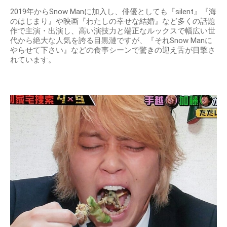
2019年からSnow Manに加入し、俳優としても『silent』『海
のはじまり』や映画『わたしの幸せな結婚』など多くの話題
作で主演・出演し、高い演技力と端正なルックスで幅広い世
代から絶大な人気を誇る目黒漣ですが、『それSnow Manに
やらせて下さい』などの食事シーンで驚きの迎え舌が目撃さ
れています。