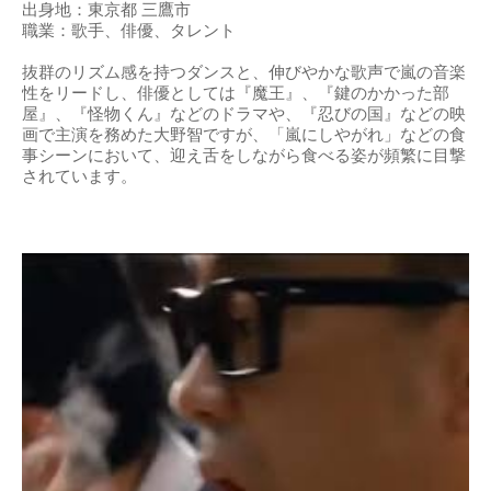
出身地：東京都 三鷹市
職業：歌手、俳優、タレント
抜群のリズム感を持つダンスと、伸びやかな歌声で嵐の音楽
性をリードし、俳優としては『魔王』、『鍵のかかった部
屋』、『怪物くん』などのドラマや、『忍びの国』などの映
画で主演を務めた大野智ですが、「嵐にしやがれ」などの食
事シーンにおいて、迎え舌をしながら食べる姿が頻繁に目撃
されています。