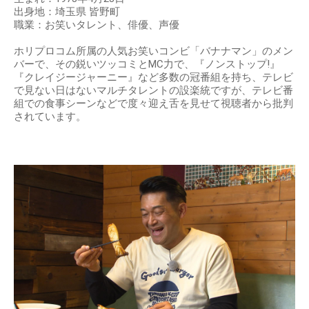
出身地：埼玉県 皆野町
職業：お笑いタレント、俳優、声優
ホリプロコム所属の人気お笑いコンビ「バナナマン」のメン
バーで、その鋭いツッコミとMC力で、『ノンストップ!』
『クレイジージャーニー』など多数の冠番組を持ち、テレビ
で見ない日はないマルチタレントの設楽統ですが、テレビ番
組での食事シーンなどで度々迎え舌を見せて視聴者から批判
されています。