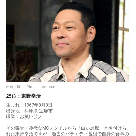
出典：
https://img.sirabee.com
25位：東野幸治
生まれ：1967年8月8日
出身地：兵庫県 宝塚市
職業：お笑い芸人
その毒舌・冷徹なMCスタイルから「白い悪魔」と名付けら
れた東野幸治ですが、過去のバラエティ番組で自身の食事の