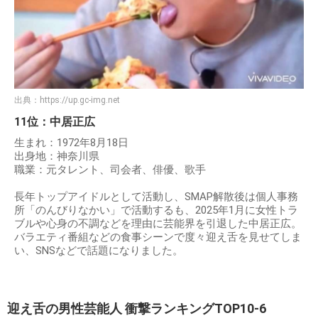
出典：
https://up.gc-img.net
11位：中居正広
生まれ：1972年8月18日
出身地：神奈川県
職業：元タレント、司会者、俳優、歌手
長年トップアイドルとして活動し、SMAP解散後は個人事務
所「のんびりなかい」で活動するも、2025年1月に女性トラ
ブルや心身の不調などを理由に芸能界を引退した中居正広。
バラエティ番組などの食事シーンで度々迎え舌を見せてしま
い、SNSなどで話題になりました。
迎え舌の男性芸能人 衝撃ランキングTOP10-6