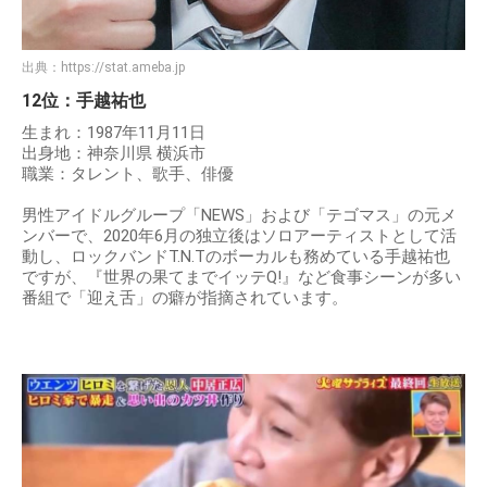
出典：
https://stat.ameba.jp
12位：手越祐也
生まれ：1987年11月11日
出身地：神奈川県 横浜市
職業：タレント、歌手、俳優
男性アイドルグループ「NEWS」および「テゴマス」の元メ
ンバーで、2020年6月の独立後はソロアーティストとして活
動し、ロックバンドT.N.Tのボーカルも務めている手越祐也
ですが、『世界の果てまでイッテQ!』など食事シーンが多い
番組で「迎え舌」の癖が指摘されています。