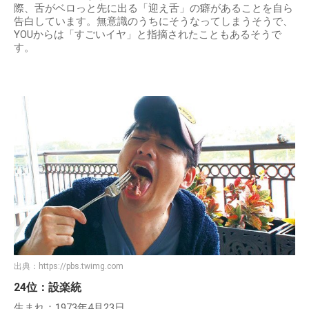
際、舌がベロっと先に出る「迎え舌」の癖があることを自ら
告白しています。無意識のうちにそうなってしまうそうで、
YOUからは「すごいイヤ」と指摘されたこともあるそうで
す。
出典：
https://pbs.twimg.com
24位：設楽統
生まれ：1973年4月23日