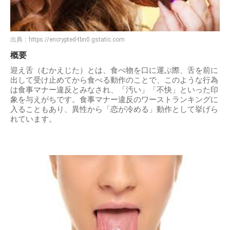
出典：
https://encrypted-tbn0.gstatic.com
概要
迎え舌（むかえじた）とは、食べ物を口に運ぶ際、舌を前に
出して受け止めてから食べる動作のことで、このような行為
は食事マナー違反とみなされ、「汚い」「不快」といった印
象を与えがちです。食事マナー違反のワーストランキングに
入ることもあり、異性から「恋が冷める」動作として挙げら
れています。