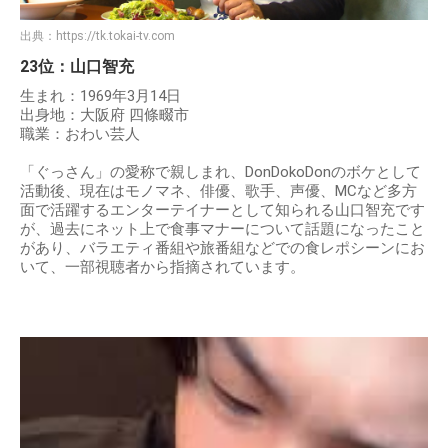
出典：
https://tk.tokai-tv.com
23位：山口智充
生まれ：1969年3月14日
出身地：大阪府 四條畷市
職業：おわい芸人
「ぐっさん」の愛称で親しまれ、DonDokoDonのボケとして
活動後、現在はモノマネ、俳優、歌手、声優、MCなど多方
面で活躍するエンターテイナーとして知られる山口智充です
が、過去にネット上で食事マナーについて話題になったこと
があり、バラエティ番組や旅番組などでの食レポシーンにお
いて、一部視聴者から指摘されています。