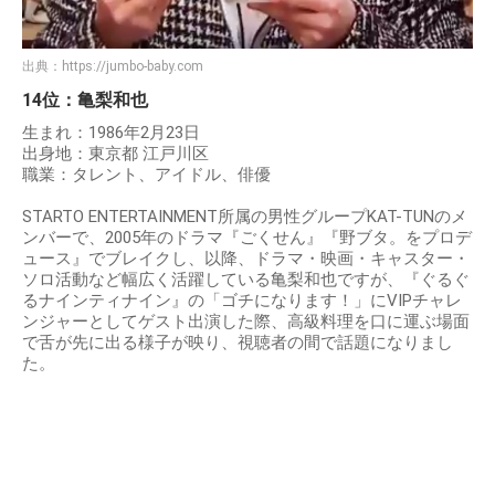
出典：
https://jumbo-baby.com
14位：亀梨和也
生まれ：1986年2月23日
出身地：東京都 江戸川区
職業：タレント、アイドル、俳優
STARTO ENTERTAINMENT所属の男性グループKAT-TUNのメ
ンバーで、2005年のドラマ『ごくせん』『野ブタ。をプロデ
ュース』でブレイクし、以降、ドラマ・映画・キャスター・
ソロ活動など幅広く活躍している亀梨和也ですが、『ぐるぐ
るナインティナイン』の「ゴチになります！」にVIPチャレ
ンジャーとしてゲスト出演した際、高級料理を口に運ぶ場面
で舌が先に出る様子が映り、視聴者の間で話題になりまし
た。