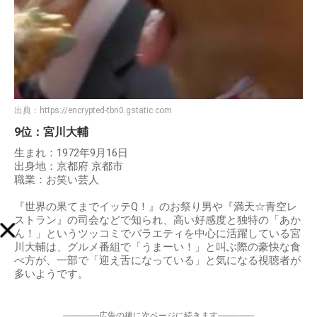
出典：
https://encrypted-tbn0.gstatic.com
9位：宮川大輔
生まれ：1972年9月16日
出身地：京都府 京都市
職業：お笑い芸人
『世界の果てまでイッテQ！』のお祭り男や『満天☆青空レ
ストラン』の司会などで知られ、高い好感度と独特の「あか
ん！」というツッコミでバラエティを中心に活躍している宮
川大輔は、グルメ番組で「うまーい！」と叫ぶ際の豪快な食
べ方が、一部で「迎え舌になっている」と気になる視聴者が
多いようです。
-----------------広告の後に次ページに続きます-----------------