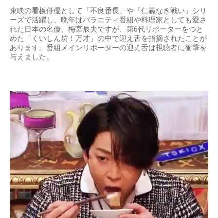
東映の看板俳優として「不良番長」や「仁義なき戦い」シリ
ーズで活躍し、晩年はバラエティ番組や料理家としても愛さ
れた日本の名優、梅宮辰夫ですが、第6代リポーターをつと
めた「くいしん坊！万才」の中で迎え舌を指摘されたことが
あります。番組メインリポーターの迎え舌は視聴者に衝撃を
与えました。