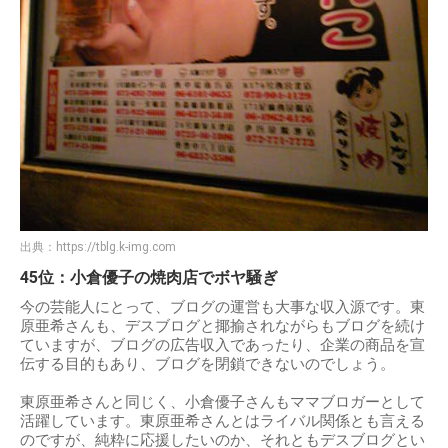
出典：
https://tblg.k-img.com
45位：小倉優子の焼肉店でボヤ騒ぎ
今の芸能人にとって、ブログの運営も大事な収入源です。東
原亜希さんも、デスブログと揶揄されながらもブログを続け
ていますが、ブログの広告収入であったり、企業の商品を宣
伝する目的もあり、ブログを閉鎖できないのでしょう。
東原亜希さんと同じく、小倉優子さんもママブロガーとして
活躍しています。東原亜希さんとはライバル関係とも言える
のですが、純粋に応援したいのか、それともデスブログとい