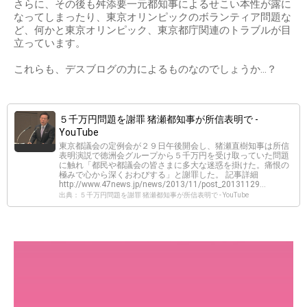
さらに、その後も舛添要一元都知事によるせこい本性が露に
なってしまったり、東京オリンピックのボランティア問題な
ど、何かと東京オリンピック、東京都庁関連のトラブルが目
立っています。
これらも、デスブログの力によるものなのでしょうか…？
５千万円問題を謝罪 猪瀬都知事が所信表明で -
YouTube
東京都議会の定例会が２９日午後開会し、猪瀬直樹知事は所信
表明演説で徳洲会グループから５千万円を受け取っていた問題
に触れ「都民や都議会の皆さまに多大な迷惑を掛けた。痛恨の
極みで心から深くおわびする」と謝罪した。 記事詳細
http://www.47news.jp/news/2013/11/post_20131129...
出典：５千万円問題を謝罪 猪瀬都知事が所信表明で - YouTube