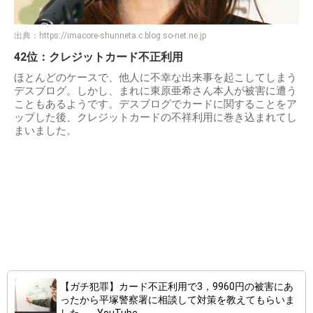
出典：
https://imacore-shunneta.c.blog.so-net.ne.jp
42位：クレジットカード不正利用
ほとんどのケースで、他人に不幸な出来事を起こしてしまう
デスブログ。しかし、まれに東原亜希さん本人が被害に遭う
こともあるようです。デスブログでカードに関することをア
ップした後、クレジットカードの不祥利用に巻き込まれてし
まいました。
【ガチ犯罪】カード不正利用で3，9960円の被害にあ
ったから平塚警察署に相談して対策を教えてもらいま
した。 - YouTube