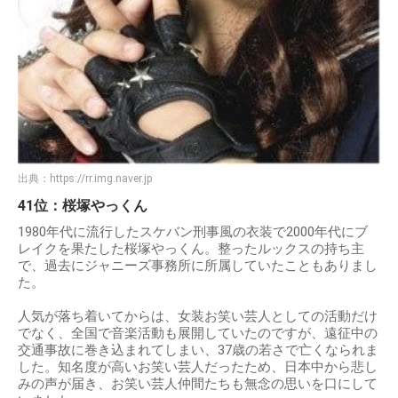
出典：
https://rr.img.naver.jp
41位：桜塚やっくん
1980年代に流行したスケバン刑事風の衣装で2000年代にブ
レイクを果たした桜塚やっくん。整ったルックスの持ち主
で、過去にジャニーズ事務所に所属していたこともありまし
た。
人気が落ち着いてからは、女装お笑い芸人としての活動だけ
でなく、全国で音楽活動も展開していたのですが、遠征中の
交通事故に巻き込まれてしまい、37歳の若さで亡くなられま
した。知名度が高いお笑い芸人だったため、日本中から悲し
みの声が届き、お笑い芸人仲間たちも無念の思いを口にして