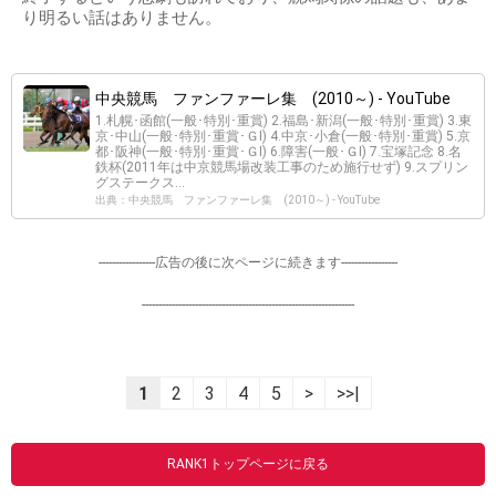
り明るい話はありません。
中央競馬 ファンファーレ集 (2010～) - YouTube
1.札幌･函館(一般･特別･重賞) 2.福島･新潟(一般･特別･重賞) 3.東
京･中山(一般･特別･重賞･ＧⅠ) 4.中京･小倉(一般･特別･重賞) 5.京
都･阪神(一般･特別･重賞･ＧⅠ) 6.障害(一般･ＧⅠ) 7.宝塚記念 8.名
鉄杯(2011年は中京競馬場改装工事のため施行せず) 9.スプリン
グステークス...
出典：中央競馬 ファンファーレ集 (2010～) - YouTube
-----------------広告の後に次ページに続きます-----------------
----------------------------------------------------------------
1
2
3
4
5
>
>>|
RANK1トップページに戻る