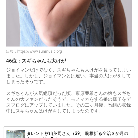
出典：
https://www.sunmusic.org
46位：スギちゃんも大けが
ジョイマンだけでなく、スギちゃんも大けがを負ってしまい
ました。しかし、ジョイマンとは違い、本当の大けがをして
しまったそうです。
スギちゃんが人気絶頂だった頃、東原亜希さんの娘もスギち
ゃんの大ファンだったそうで、モノマネをする娘の様子をデ
スブログにアップしていました。その二ヶ月後、番組の収録
中にスギちゃんはけがをしてしまったのです。
タレント 杉山英司さん（39） 胸椎折る全治３か月の