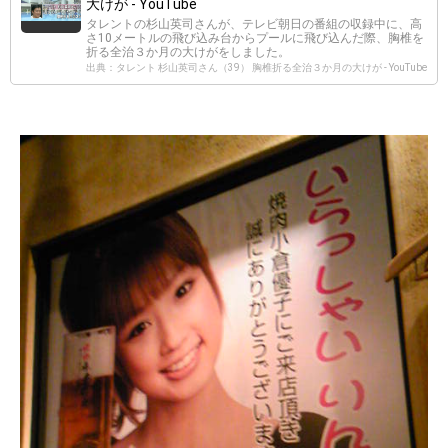
大けが - YouTube
タレントの杉山英司さんが、テレビ朝日の番組の収録中に、高
さ10メートルの飛び込み台からプールに飛び込んだ際、胸椎を
折る全治３か月の大けがをしました。
出典：タレント 杉山英司さん（39） 胸椎折る全治３か月の大けが - YouTube