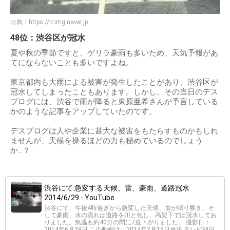
出典：
https://rr.img.naver.jp
48位：渋谷区が冠水
夏や秋の季節ですと、ゲリラ豪雨も多いため、天気予報があ
てにならないことも多いですよね。
東京都内も大雨による被害が発生したことがあり、渋谷区が
冠水してしまったこともあります。しかし、その当日のデス
ブログには、渋谷で雨が降ると東原亜希さんが予言している
かのような記事をアップしていたのです。
デスブログは人や企業に甚大な被害をもたらすものかもしれ
ませんが、天候を操るほどの力も秘めているのでしょう
か…？
渋谷にて 急変する天候、雷、豪雨、道路冠水
2014/6/29 - YouTube
渋谷にて、午後4時過ぎから急変した天候、雷が鳴り響き、そ
して豪雨、水の流れは道路を川と化し、高架下では冠水してお
りました。気温も約40分の間に7度下がりました。 撮影日：
2014年6月29日 この動画は、2014年7月15日放送 テレビ朝日