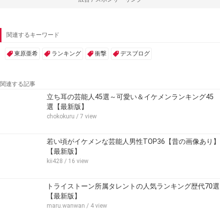
関連するキーワード
東原亜希
ランキング
衝撃
デスブログ
関連する記事
立ち耳の芸能人45選～可愛い＆イケメンランキング45
選【最新版】
chokokuru
/ 7 view
若い頃がイケメンな芸能人男性TOP36【昔の画像あり】
【最新版】
kii428
/ 16 view
トライストーン所属タレントの人気ランキング歴代70選
【最新版】
maru.wanwan
/ 4 view