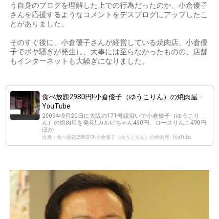
う自身のブログを理解した上での行為だったのか、小倉優子
さんを応援するようなコメントをデスブログにアップしたこ
とがありました。
そのすぐ後に、小倉優子さんが経営している焼肉店、小倉優
子でボヤ騒ぎが発生し、大事には至らなかったものの、店舗
もインターネットも大騒ぎになりました。
食べ放題2980円!!小倉優子（ゆうこりん）の焼肉屋 -
YouTube
2009年9月20日に大阪の171号線沿いで小倉優子（ゆうこり
ん）の焼肉屋を発見!!カルビちゃん490円、ロースりんこ490円
ほか
出典：食べ放題2980円!!小倉優子（ゆうこりん）の焼肉屋 - YouTube