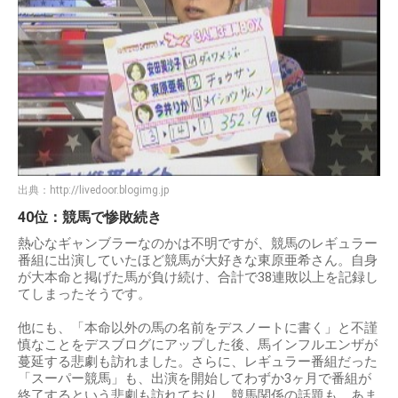
出典：
http://livedoor.blogimg.jp
40位：競馬で惨敗続き
熱心なギャンブラーなのかは不明ですが、競馬のレギュラー
番組に出演していたほど競馬が大好きな東原亜希さん。自身
が大本命と掲げた馬が負け続け、合計で38連敗以上を記録し
てしまったそうです。
他にも、「本命以外の馬の名前をデスノートに書く」と不謹
慎なことをデスブログにアップした後、馬インフルエンザが
蔓延する悲劇も訪れました。さらに、レギュラー番組だった
「スーパー競馬」も、出演を開始してわずか3ヶ月で番組が
終了するという悲劇も訪れており、競馬関係の話題も、あま