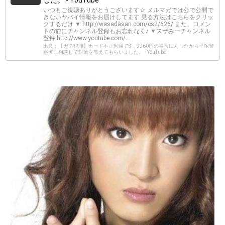
いつもご視聴ありがとうございます☆ メルマガでは公で公開で
きないヤバイ情報をお届けしてます 見る方法はこちらをクリッ
クするだけ ▼ http://wasadasan.com/cs2/626/ また、コメン
トの前にチャンネル登録もお忘れなく♪ ▼スザみーチャンネル
登録 http://www.youtube.com/...
出典：【ガチ犯罪】カード不正利用で3，9960円の被害にあったから平塚警
察署に相談して対策を教えてもらいました。 - YouTube