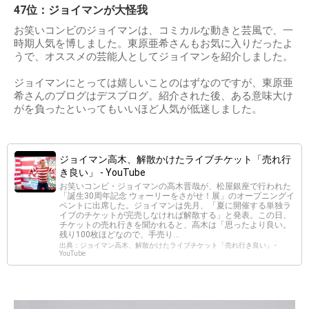
47位：ジョイマンが大怪我
お笑いコンビのジョイマンは、コミカルな動きと芸風で、一
時期人気を博しました。東原亜希さんもお気に入りだったよ
うで、オススメの芸能人としてジョイマンを紹介しました。
ジョイマンにとっては嬉しいことのはずなのですが、東原亜
希さんのブログはデスブログ。紹介された後、ある意味大け
がを負ったといってもいいほど人気が低迷しました。
ジョイマン高木、解散かけたライブチケット「売れ行
き良い」 - YouTube
お笑いコンビ・ジョイマンの高木晋哉が、松屋銀座で行われた
「誕生30周年記念 ウォーリーをさがせ！展」のオープニングイ
ベントに出席した。ジョイマンは先月、「夏に開催する単独ラ
イブのチケットが完売しなければ解散する」と発表。この日、
チケットの売れ行きを聞かれると、高木は「思ったより良い。
残り100枚ほどなので、手売り...
出典：ジョイマン高木、解散かけたライブチケット「売れ行き良い」 -
YouTube