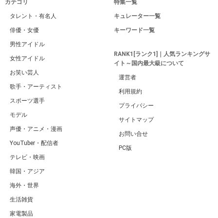
カテゴリ
特集一覧
タレント・有名人
キュレーター一覧
俳優・女優
キーワード一覧
男性アイドル
RANK1[ランク1]｜人気ランキングサ
女性アイドル
イト～国内最大級について
お笑い芸人
運営者
歌手・アーティスト
利用規約
スポーツ選手
プライバシー
モデル
サイトマップ
声優・アニメ・漫画
お問い合せ
YouTuber・配信者
PC版
テレビ・映画
韓国・アジア
海外・世界
生活雑貨
家電製品