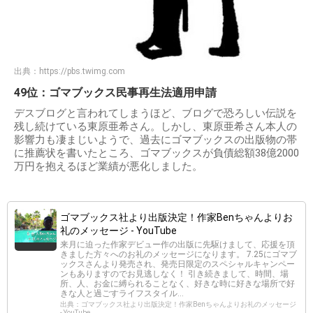
出典：
https://pbs.twimg.com
49位：ゴマブックス民事再生法適用申請
デスブログと言われてしまうほど、ブログで恐ろしい伝説を
残し続けている東原亜希さん。しかし、東原亜希さん本人の
影響力も凄まじいようで、過去にゴマブックスの出版物の帯
に推薦状を書いたところ、ゴマブックスが負債総額38億2000
万円を抱えるほど業績が悪化しました。
ゴマブックス社より出版決定！作家Benちゃんよりお
礼のメッセージ - YouTube
来月に迫った作家デビュー作の出版に先駆けまして、応援を頂
きました方々へのお礼のメッセージになります。 7.25にゴマブ
ックスさんより発売され、発売日限定のスペシャルキャンペー
ンもありますのでお見逃しなく！ 引き続きまして、時間、場
所、人、お金に縛られることなく、好きな時に好きな場所で好
きな人と過ごすライフスタイル...
出典：ゴマブックス社より出版決定！作家Benちゃんよりお礼のメッセージ
- YouTube