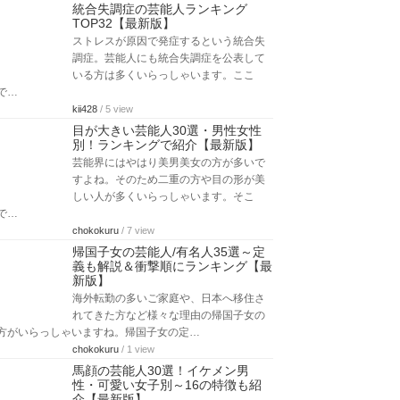
統合失調症の芸能人ランキング
TOP32【最新版】
ストレスが原因で発症するという統合失
調症。芸能人にも統合失調症を公表して
いる方は多くいらっしゃいます。ここ
で…
kii428
/ 5 view
目が大きい芸能人30選・男性女性
別！ランキングで紹介【最新版】
芸能界にはやはり美男美女の方が多いで
すよね。そのため二重の方や目の形が美
しい人が多くいらっしゃいます。そこ
で…
chokokuru
/ 7 view
帰国子女の芸能人/有名人35選～定
義も解説＆衝撃順にランキング【最
新版】
海外転勤の多いご家庭や、日本へ移住さ
れてきた方など様々な理由の帰国子女の
方がいらっしゃいますね。帰国子女の定…
chokokuru
/ 1 view
馬顔の芸能人30選！イケメン男
性・可愛い女子別～16の特徴も紹
介【最新版】