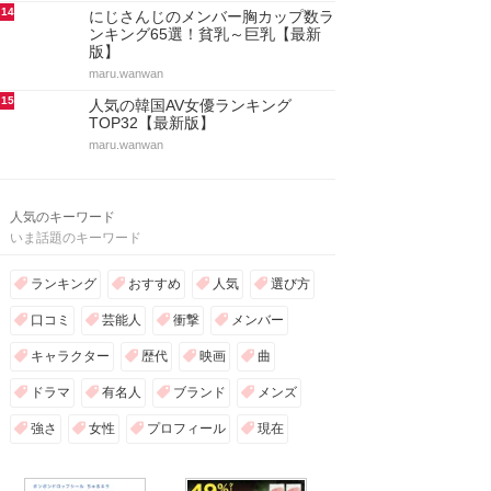
14
にじさんじのメンバー胸カップ数ラ
ンキング65選！貧乳～巨乳【最新
版】
maru.wanwan
15
人気の韓国AV女優ランキング
TOP32【最新版】
maru.wanwan
人気のキーワード
いま話題のキーワード
ランキング
おすすめ
人気
選び方
口コミ
芸能人
衝撃
メンバー
キャラクター
歴代
映画
曲
ドラマ
有名人
ブランド
メンズ
強さ
女性
プロフィール
現在