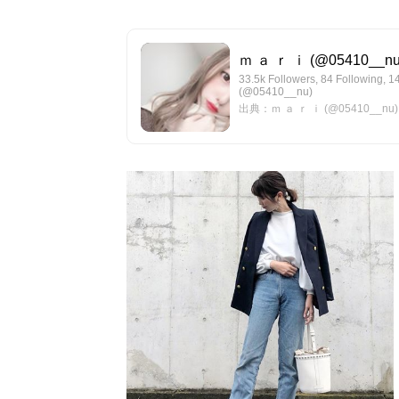
ｍ ａ ｒ ｉ (@05410__nu) •
33.5k Followers, 84 Following, 
(@05410__nu)
出典：ｍ ａ ｒ ｉ (@05410__nu) • I