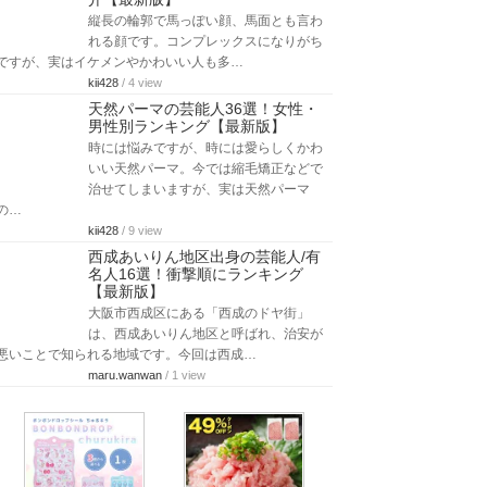
縦長の輪郭で馬っぽい顔、馬面とも言わ
れる顔です。コンプレックスになりがち
ですが、実はイケメンやかわいい人も多…
kii428
/ 4 view
天然パーマの芸能人36選！女性・
男性別ランキング【最新版】
時には悩みですが、時には愛らしくかわ
いい天然パーマ。今では縮毛矯正などで
治せてしまいますが、実は天然パーマ
の…
kii428
/ 9 view
西成あいりん地区出身の芸能人/有
名人16選！衝撃順にランキング
【最新版】
大阪市西成区にある「西成のドヤ街」
は、西成あいりん地区と呼ばれ、治安が
悪いことで知られる地域です。今回は西成…
maru.wanwan
/ 1 view