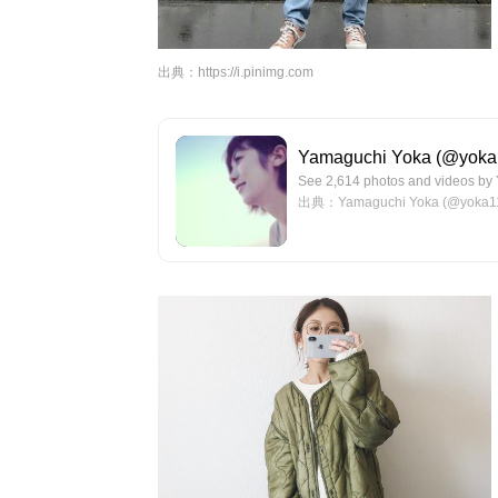
出典：
https://i.pinimg.com
Yamaguchi Yoka (@yoka11
See 2,614 photos and videos by
出典：Yamaguchi Yoka (@yoka1124