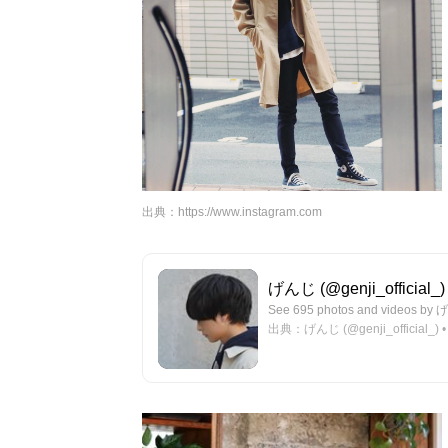
出典：
https://www.instagram.com
げんじ (@genji_official_) 
See 695 photos and videos by げ
出典：げんじ (@genji_official_) • I