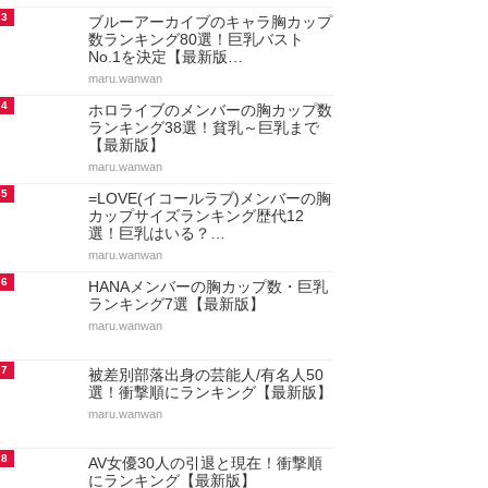
3
ブルーアーカイブのキャラ胸カップ
数ランキング80選！巨乳バスト
No.1を決定【最新版…
maru.wanwan
4
ホロライブのメンバーの胸カップ数
ランキング38選！貧乳～巨乳まで
【最新版】
maru.wanwan
5
=LOVE(イコールラブ)メンバーの胸
カップサイズランキング歴代12
選！巨乳はいる？…
maru.wanwan
6
HANAメンバーの胸カップ数・巨乳
ランキング7選【最新版】
maru.wanwan
7
被差別部落出身の芸能人/有名人50
選！衝撃順にランキング【最新版】
maru.wanwan
8
AV女優30人の引退と現在！衝撃順
にランキング【最新版】