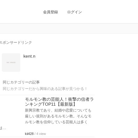
会員登録
ログイン
スポンサードリンク
kent.n
同じカテゴリーの記事
同じカテゴリーだから興味のある記事が見つかる！
モルモン教の芸能人！衝撃の信者ラ
ンキングTOP11【最新版】
新興宗教であり、結婚や恋愛についても
厳しい規則があるモルモン教。そんなモ
ルモン教を信仰している芸能人は多く
は…
kii428
/ 4 view