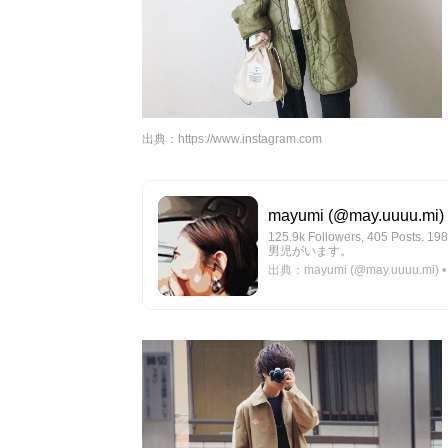
出典：
https://www.instagram.com
mayumi (@may.uuuu.mi) •
125.9k Followers, 405
男児がいます。
出典：mayumi (@may.uuuu.mi) • I