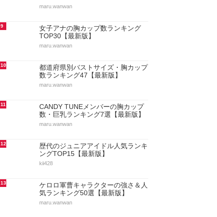
maru.wanwan
9
女子アナの胸カップ数ランキング
TOP30【最新版】
maru.wanwan
10
都道府県別バストサイズ・胸カップ
数ランキング47【最新版】
maru.wanwan
11
CANDY TUNEメンバーの胸カップ
数・巨乳ランキング7選【最新版】
maru.wanwan
12
歴代のジュニアアイドル人気ランキ
ングTOP15【最新版】
kii428
13
ケロロ軍曹キャラクターの強さ＆人
気ランキング50選【最新版】
maru.wanwan