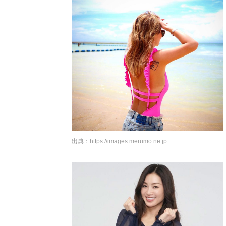
出典：
https://images.merumo.ne.jp