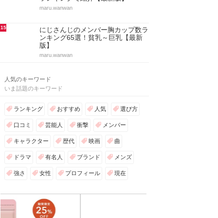
maru.wanwan
15
にじさんじのメンバー胸カップ数ラ
ンキング65選！貧乳～巨乳【最新
版】
maru.wanwan
人気のキーワード
いま話題のキーワード
ランキング
おすすめ
人気
選び方
口コミ
芸能人
衝撃
メンバー
キャラクター
歴代
映画
曲
ドラマ
有名人
ブランド
メンズ
強さ
女性
プロフィール
現在