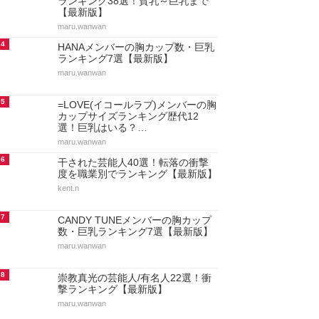
ランキング38選！貧乳～巨乳まで
【最新版】
maru.wanwan
4
HANAメンバーの胸カップ数・巨乳
ランキング7選【最新版】
maru.wanwan
5
=LOVE(イコールラブ)メンバーの胸
カップサイズランキング歴代12
選！巨乳はいる？…
maru.wanwan
6
干された芸能人40選！転落の衝撃
度を職業別でランキング【最新版】
kent.n
7
CANDY TUNEメンバーの胸カップ
数・巨乳ランキング7選【最新版】
maru.wanwan
8
崇教真光の芸能人/有名人22選！衝
撃ランキング【最新版】
maru.wanwan