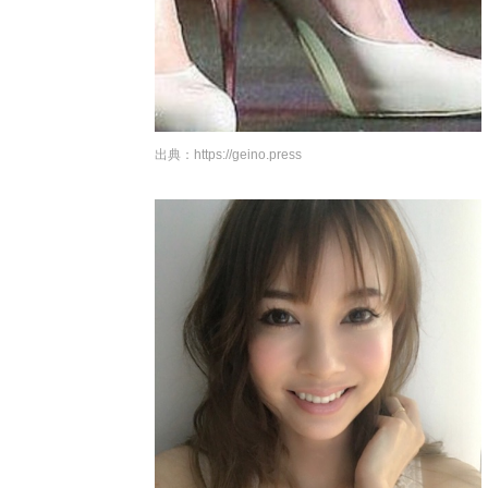
出典：
https://geino.press