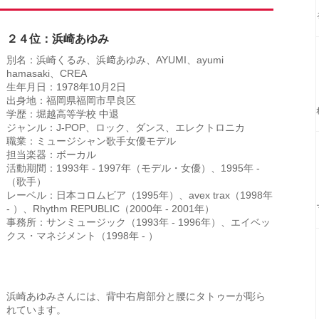
２４位：浜崎あゆみ
別名：浜崎くるみ、浜﨑あゆみ、AYUMI、ayumi
hamasaki、CREA
生年月日：1978年10月2日
出身地：福岡県福岡市早良区
学歴：堀越高等学校 中退
ジャンル：J-POP、ロック、ダンス、エレクトロニカ
職業：ミュージシャン歌手女優モデル
担当楽器：ボーカル
活動期間：1993年 - 1997年（モデル・女優）、1995年 -
（歌手）
レーベル：日本コロムビア（1995年）、avex trax（1998年
- ）、Rhythm REPUBLIC（2000年 - 2001年）
事務所：サンミュージック（1993年 - 1996年）、エイベッ
クス・マネジメント（1998年 - ）
浜崎あゆみさんには、背中右肩部分と腰にタトゥーが彫ら
れています。