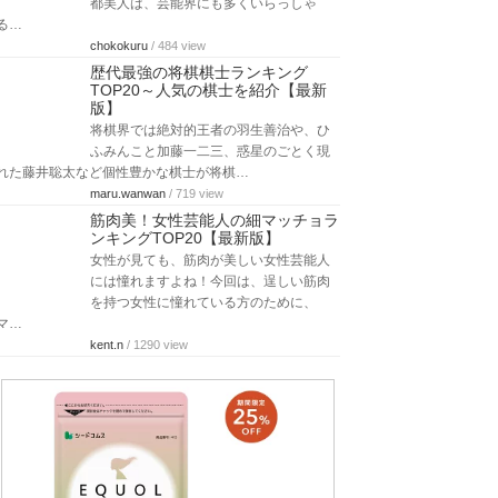
都美人は、芸能界にも多くいらっしゃ
る…
chokokuru
/ 484 view
歴代最強の将棋棋士ランキング
TOP20～人気の棋士を紹介【最新
版】
将棋界では絶対的王者の羽生善治や、ひ
ふみんこと加藤一二三、惑星のごとく現
れた藤井聡太など個性豊かな棋士が将棋…
maru.wanwan
/ 719 view
筋肉美！女性芸能人の細マッチョラ
ンキングTOP20【最新版】
女性が見ても、筋肉が美しい女性芸能人
には憧れますよね！今回は、逞しい筋肉
を持つ女性に憧れている方のために、
マ…
kent.n
/ 1290 view