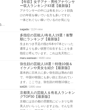
【年収】女子アナ・男性アナウンサ
ー収入ランキング43選【最新版】
アナウンサーの中には有名タレント顔負
けの年収を稼いでいる方も多いですが、
一体どれぐらい稼いでいるのか気にな
る…
sagada
/ 1124 view
多指症の芸能人/有名人19選！衝撃
順にランキング【最新版】
生まれつき手足の指が6本や7本といった
通常よりも多い状態で出生することを多
指症と呼んでいます。これは先天性に…
maru.wanwan
/ 4680 view
弥生顔の芸能人18選！特徴10個＆
イケメンや美女を紹介【最新版】
基本的に日本人に多い弥生顔は薄めの顔
で、中国や韓国にも多い顔と言われてい
ます。ここでは、弥生顔の特徴10個と…
kii428
/ 1895 view
京都美人の芸能人＆有名人ランキン
グTOP30【最新版】
京都には古の都の雰囲気にピッタリな和
美人がいらっしゃいますよね。そんな京