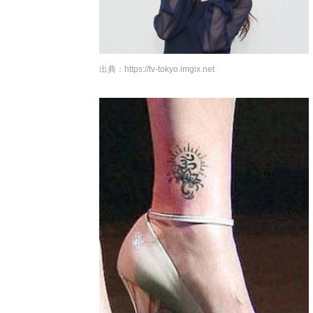
出典：
https://tv-tokyo.imgix.net