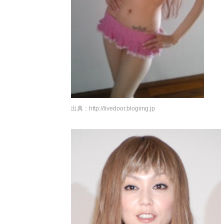
出典：
http://livedoor.blogimg.jp