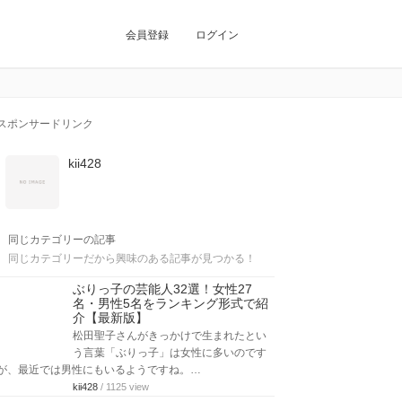
会員登録
ログイン
スポンサードリンク
kii428
同じカテゴリーの記事
同じカテゴリーだから興味のある記事が見つかる！
ぶりっ子の芸能人32選！女性27
名・男性5名をランキング形式で紹
介【最新版】
松田聖子さんがきっかけで生まれたとい
う言葉「ぶりっ子」は女性に多いのです
が、最近では男性にもいるようですね。…
kii428
/ 1125 view