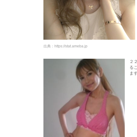
出典：
https://stat.ameba.jp
２
る
ま