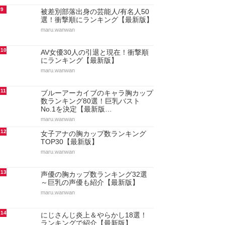
9
被差別部落出身の芸能人/有名人50
選！衝撃順にランキング【最新版】
maru.wanwan
10
AV女優30人の引退と現在！衝撃順
にランキング【最新版】
maru.wanwan
11
ブルーアーカイブのキャラ胸カップ
数ランキング80選！巨乳バスト
No.1を決定【最新版…
maru.wanwan
12
女子アナの胸カップ数ランキング
TOP30【最新版】
maru.wanwan
13
声優の胸カップ数ランキング32選
～巨乳の声優も紹介【最新版】
maru.wanwan
14
にじさんじ炎上＆やらかし18選！
ランキングで紹介【最新版】