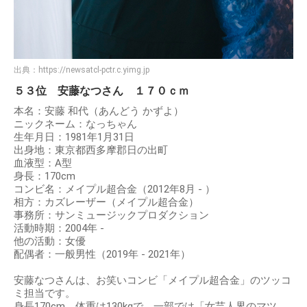
出典：
https://newsatcl-pctr.c.yimg.jp
５３位 安藤なつさん １７０ｃｍ
本名：安藤 和代（あんどう かずよ）
ニックネーム：なっちゃん
生年月日：1981年1月31日
出身地：東京都西多摩郡日の出町
血液型：A型
身長：170cm
コンビ名：メイプル超合金（2012年8月 - ）
相方：カズレーザー（メイプル超合金）
事務所：サンミュージックプロダクション
活動時期：2004年 -
他の活動：女優
配偶者：一般男性（2019年 - 2021年）
安藤なつさんは、お笑いコンビ「メイプル超合金」のツッコ
ミ担当です。
身長170cm、体重は130kgで、一部では「女芸人界のマツ