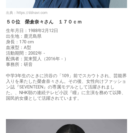
出典：
https://ddnavi.com
５０位 榮倉奈々さん １７０ｃｍ
生年月日：1988年2月12日
出生地：鹿児島県
身長：170 cm
血液型：A型
活動期間：2002年 -
配偶者：賀来賢人（2016年 - ）
事務所：研音
中学3年生のときに渋谷の「109」前でスカウトされ、芸能界
入りを果たした榮倉奈々さん。その後、女性向けファッショ
ン誌『SEVENTEEN』の専属モデルとして活躍されまし
た。、NHK朝の連続テレビ小説『瞳』に主演を務めて以降、
国民的女優として活躍されています。