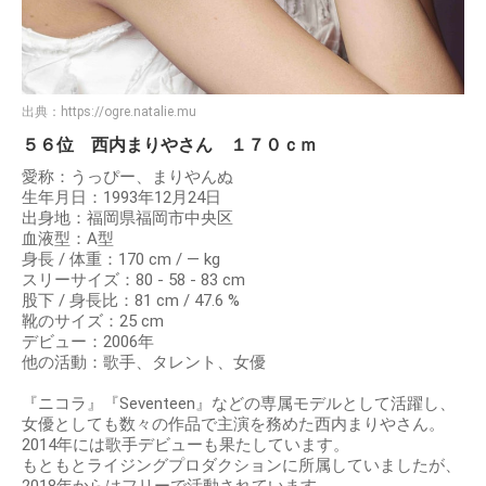
出典：
https://ogre.natalie.mu
５６位 西内まりやさん １７０ｃｍ
愛称：うっぴー、まりやんぬ
生年月日：1993年12月24日
出身地：福岡県福岡市中央区
血液型：A型
身長 / 体重：170 cm / ― kg
スリーサイズ：80 - 58 - 83 cm
股下 / 身長比：81 cm / 47.6 %
靴のサイズ：25 cm
デビュー：2006年
他の活動：歌手、タレント、女優
『ニコラ』『Seventeen』などの専属モデルとして活躍し、
女優としても数々の作品で主演を務めた西内まりやさん。
2014年には歌手デビューも果たしています。
もともとライジングプロダクションに所属していましたが、