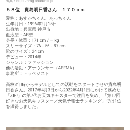
出典：
https://img.ananweb.jp
５８位 貴島明日香さん １７０ｃｍ
愛称：あすかちゃん、あっちゃん
生年月日：1996年2月15日
出身地：兵庫県 神戸市
血液型：AB型
身長 / 体重：171 cm / ― kg
スリーサイズ：76 - 56 - 87 cm
靴のサイズ：24 cm
デビュー：2014年
ジャンル：ファッション
他の活動：アナウンサー（ABEMA）
事務所：トラペジスト
高校3年時からモデルとしての活動をスタートさせや貴島明
日香さん。2017年4月3日から2022年4月1日にかけて務めた
『ZIP!』の第7代お天気キャスターで注目を集め、「第17回
好きなお天気キャスター／天気予報士ランキング」では1位
を獲得しました。