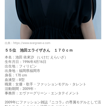
出典：
https://www.evergreen-e.com
５５位 池田エライザさん １７０ｃｍ
本名：池田 依來沙 （いけだ えらいざ）
生年月日：1996年4月16日
出生地：フィリピン
出身地：福岡県福岡市
身長：170 cm
血液型：B型
職業：女優・歌手・ファッションモデル・タレント
活動期間：2009年 -
事務所：エヴァーグリーン・エンタテイメント
2009年にファッション雑誌『ニコラ』の専属モデルとして活