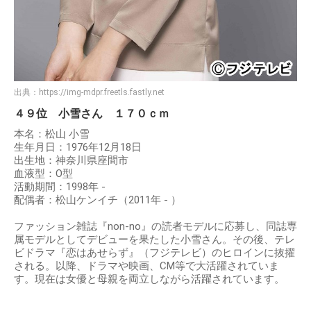
出典：
https://img-mdpr.freetls.fastly.net
４９位 小雪さん １７０ｃｍ
本名：松山 小雪
生年月日：1976年12月18日
出生地：神奈川県座間市
血液型：O型
活動期間：1998年 -
配偶者：松山ケンイチ（2011年 - ）
ファッション雑誌『non-no』の読者モデルに応募し、同誌専
属モデルとしてデビューを果たした小雪さん。その後、テレ
ビドラマ『恋はあせらず』（フジテレビ）のヒロインに抜擢
される。以降、ドラマや映画、CM等で大活躍されていま
す。現在は女優と母親を両立しながら活躍されています。