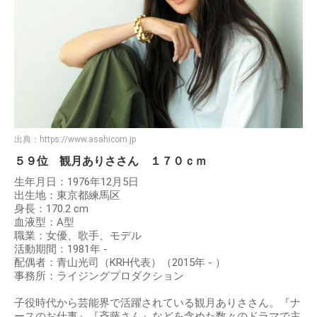
出典：
https://www.asahicom.jp
５９位 観月ありささん １７０ｃｍ
生年月日：1976年12月5日
出生地：東京都練馬区
身長：170.2 cm
血液型：A型
職業：女優、歌手、モデル
活動期間：1981年 -
配偶者：青山光司（KRH代表）（2015年 - ）
事務所：ライジングプロダクション
子役時代から芸能界で活躍されている観月ありささん。『ナ
ースのお仕事』『斉藤さん』などを含めた数々のドラマで主