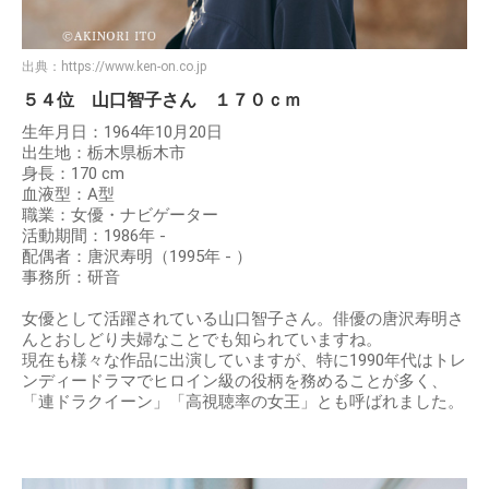
出典：
https://www.ken-on.co.jp
５４位 山口智子さん １７０ｃｍ
生年月日：1964年10月20日
出生地：栃木県栃木市
身長：170 cm
血液型：A型
職業：女優・ナビゲーター
活動期間：1986年 -
配偶者：唐沢寿明（1995年 - ）
事務所：研音
女優として活躍されている山口智子さん。俳優の唐沢寿明さ
んとおしどり夫婦なことでも知られていますね。
現在も様々な作品に出演していますが、特に1990年代はトレ
ンディードラマでヒロイン級の役柄を務めることが多く、
「連ドラクイーン」「高視聴率の女王」とも呼ばれました。