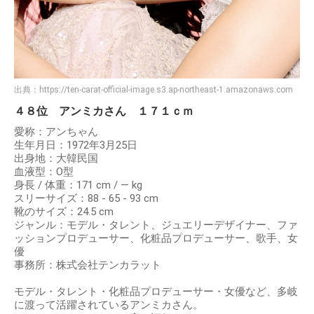
出典：
https://ten-carat-official-image.s3.ap-northeast-1.amazonaws.com
４８位 アンミカさん １７１ｃｍ
愛称：アンちゃん
生年月日：1972年3月25日
出身地：大韓民国
血液型：O型
身長 / 体重：171 cm / ― kg
スリーサイズ：88 - 65 - 93 cm
靴のサイズ：24.5 cm
ジャンル：モデル・タレント、ジュエリーデザイナー、ファ
ッションプロデューサー、化粧品プロデューサー、歌手、女
優
事務所：株式会社テンカラット
モデル・タレント・化粧品プロデューサー・女優など、多岐
に渡って活躍されているアンミカさん。