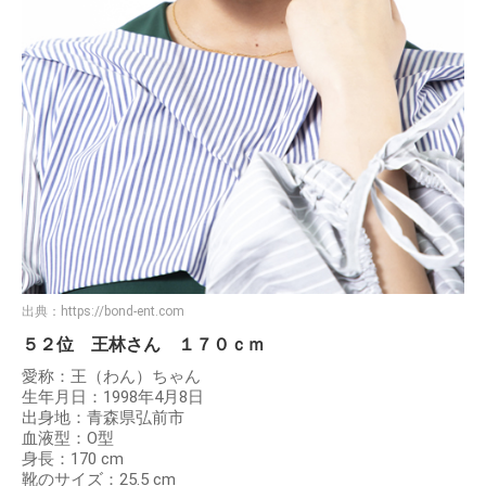
出典：
https://bond-ent.com
５２位 王林さん １７０ｃｍ
愛称：王（わん）ちゃん
生年月日：1998年4月8日
出身地：青森県弘前市
血液型：O型
身長：170 cm
靴のサイズ：25.5 cm