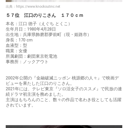
出典：
https://www.knockoutinc.net
５７位 江口のりこさん １７０ｃｍ
本名：江口 徳子（えぐち とくこ）
生年月日：1980年4月28日
出生地：兵庫県飾磨郡夢前町（現・姫路市）
身長：170 cm
血液型：型
職業：女優
所属劇団：劇団東京乾電池
事務所：ノックアウト
2002年公開の『金融破滅ニッポン 桃源郷の人々』で映画デ
ビューを果たした江口のりこさん。
2021年には、テレビ東京『ソロ活女子のススメ』で民放の連
続ドラマ初主演を務めました。
主演はもちろんのこと、数々の作品で名わき役としても活躍
されています。