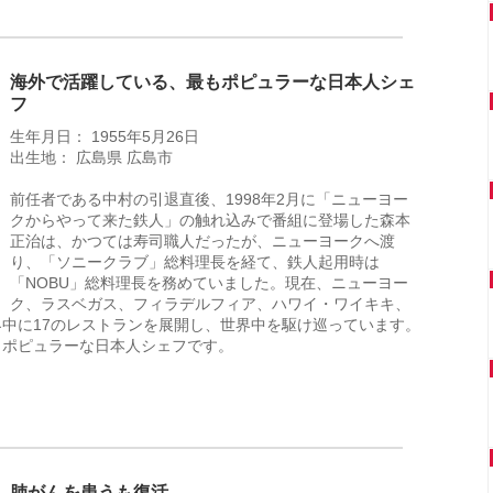
海外で活躍している、最もポピュラーな日本人シェ
フ
生年月日： 1955年5月26日
出生地： 広島県 広島市
前任者である中村の引退直後、1998年2月に「ニューヨー
クからやって来た鉄人」の触れ込みで番組に登場した森本
正治は、かつては寿司職人だったが、ニューヨークへ渡
り、「ソニークラブ」総料理長を経て、鉄人起用時は
「NOBU」総料理長を務めていました。現在、ニューヨー
ク、ラスベガス、フィラデルフィア、ハワイ・ワイキキ、
中に17のレストランを展開し、世界中を駆け巡っています。
もポピュラーな日本人シェフです。
肺がんを患うも復活