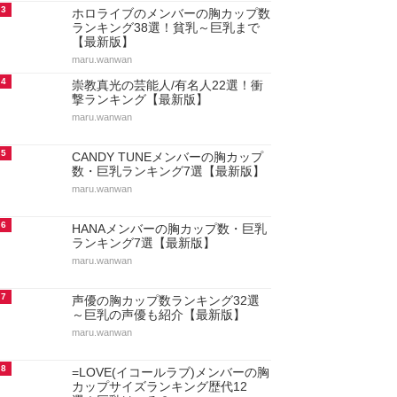
3
ホロライブのメンバーの胸カップ数
ランキング38選！貧乳～巨乳まで
【最新版】
maru.wanwan
4
崇教真光の芸能人/有名人22選！衝
撃ランキング【最新版】
maru.wanwan
5
CANDY TUNEメンバーの胸カップ
数・巨乳ランキング7選【最新版】
maru.wanwan
6
HANAメンバーの胸カップ数・巨乳
ランキング7選【最新版】
maru.wanwan
7
声優の胸カップ数ランキング32選
～巨乳の声優も紹介【最新版】
maru.wanwan
8
=LOVE(イコールラブ)メンバーの胸
カップサイズランキング歴代12