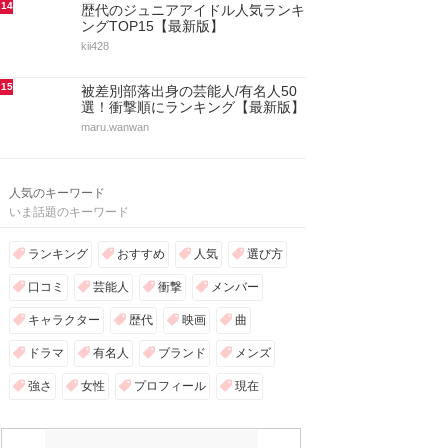
14
歴代のジュニアアイドル人気ランキ
ングTOP15【最新版】
kii428
15
被差別部落出身の芸能人/有名人50
選！衝撃順にランキング【最新版】
maru.wanwan
人気のキーワード
いま話題のキーワード
ランキング
おすすめ
人気
選び方
口コミ
芸能人
衝撃
メンバー
キャラクター
歴代
映画
曲
ドラマ
有名人
ブランド
メンズ
強さ
女性
プロフィール
現在