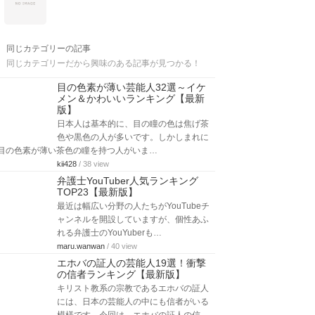
同じカテゴリーの記事
同じカテゴリーだから興味のある記事が見つかる！
目の色素が薄い芸能人32選～イケ
メン＆かわいいランキング【最新
版】
日本人は基本的に、目の瞳の色は焦げ茶
色や黒色の人が多いです。しかしまれに
目の色素が薄い茶色の瞳を持つ人がいま…
kii428
/ 38 view
弁護士YouTuber人気ランキング
TOP23【最新版】
最近は幅広い分野の人たちがYouTubeチ
ャンネルを開設していますが、個性あふ
れる弁護士のYouYuberも…
maru.wanwan
/ 40 view
エホバの証人の芸能人19選！衝撃
の信者ランキング【最新版】
キリスト教系の宗教であるエホバの証人
には、日本の芸能人の中にも信者がいる