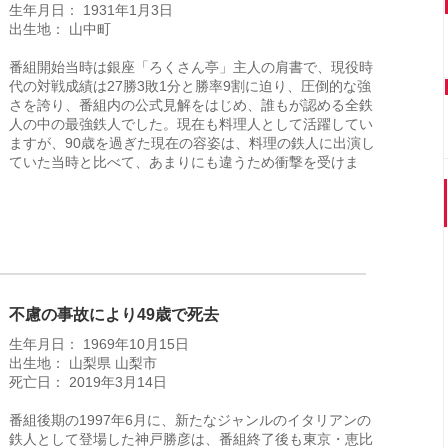
生年月日： 1931年1月3日
出生地： 山中町
番組開始当時は銀座「ろくさん亭」主人の肩書で、現役時
代の対戦成績は27勝3敗1分と勝率9割に迫り、圧倒的な強
さを誇り、番組内の公式見解をはじめ、誰もが認める全鉄
人の中の最強鉄人でした。現在も料理人として活躍してい
ますが、90歳を過ぎた現在の容姿は、料理の鉄人に出演し
ていた当時と比べて、あまりにも違うため衝撃を受けま
不慮の事故により49歳で死去
生年月日： 1969年10月15日
出生地： 山梨県 山梨市
死亡日： 2019年3月14日
番組後期の1997年6月に、新たなジャンルのイタリアンの
鉄人として登場した神戸勝彦は、番組終了後も東京・恵比