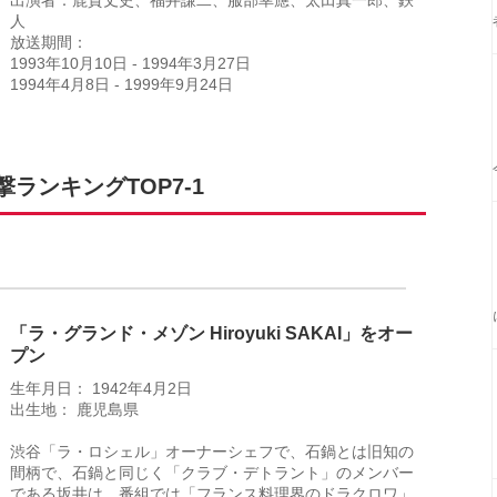
出演者：鹿賀丈史、福井謙二、服部幸應、太田真一郎、鉄
人
放送期間：
1993年10月10日 - 1994年3月27日
1994年4月8日 - 1999年9月24日
ランキングTOP7-1
「ラ・グランド・メゾン Hiroyuki SAKAI」をオー
プン
生年月日： 1942年4月2日
出生地： 鹿児島県
渋谷「ラ・ロシェル」オーナーシェフで、石鍋とは旧知の
間柄で、石鍋と同じく「クラブ・デトラント」のメンバー
である坂井は、番組では「フランス料理界のドラクロワ」