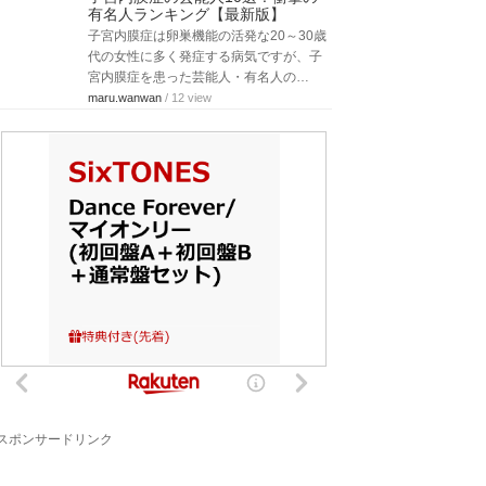
有名人ランキング【最新版】
子宮内膜症は卵巣機能の活発な20～30歳
代の女性に多く発症する病気ですが、子
宮内膜症を患った芸能人・有名人の…
maru.wanwan
/ 12 view
スポンサードリンク