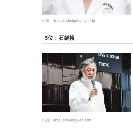
出典：
https://c-chefgohan.gnst.jp
5位：石鍋裕
出典：
https://f-weeklyweb.com