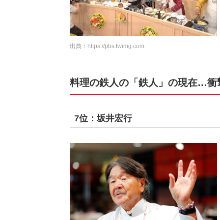
出典：
https://pbs.twimg.com
料理の鉄人の「鉄人」の現在…衝撃
7位：坂井宏行