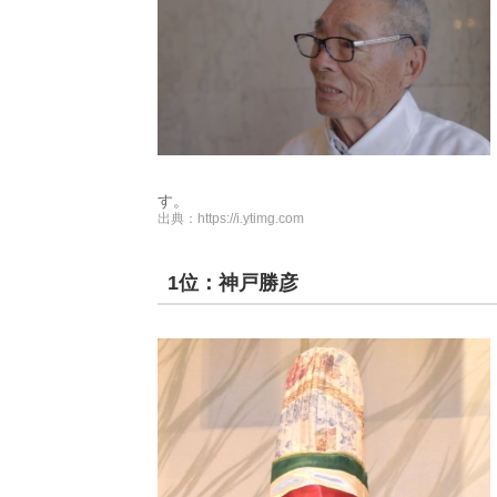
す。
出典：
https://i.ytimg.com
1位：神戸勝彦