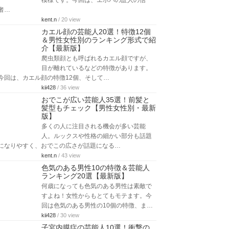
模様です。今回は、エホバの証人の信
者…
kent.n
/ 20 view
カエル顔の芸能人20選！特徴12個
＆男性女性別のランキング形式で紹
介【最新版】
爬虫類顔とも呼ばれるカエル顔ですが、
目が離れているなどの特徴があります。
今回は、カエル顔の特徴12個、そして…
kii428
/ 36 view
おでこが広い芸能人35選！前髪と
髪型もチェック【男性女性別・最新
版】
多くの人に注目される機会が多い芸能
人。ルックスや性格の細かい部分も話題
になりやすく、おでこの広さが話題になる…
kent.n
/ 43 view
色気のある男性10の特徴＆芸能人
ランキング20選【最新版】
何歳になっても色気のある男性は素敵で
すよね！女性からもとてもモテます。今
回は色気のある男性の10個の特徴、ま…
kii428
/ 30 view
子宮内膜症の芸能人10選！衝撃の