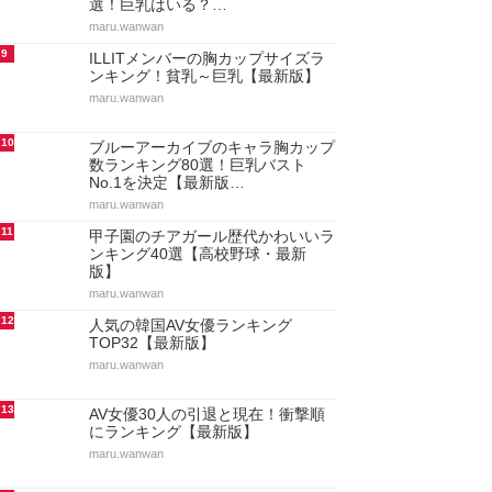
選！巨乳はいる？…
maru.wanwan
9
ILLITメンバーの胸カップサイズラ
ンキング！貧乳～巨乳【最新版】
maru.wanwan
10
ブルーアーカイブのキャラ胸カップ
数ランキング80選！巨乳バスト
No.1を決定【最新版…
maru.wanwan
11
甲子園のチアガール歴代かわいいラ
ンキング40選【高校野球・最新
版】
maru.wanwan
12
人気の韓国AV女優ランキング
TOP32【最新版】
maru.wanwan
13
AV女優30人の引退と現在！衝撃順
にランキング【最新版】
maru.wanwan