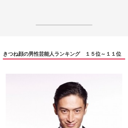
------------------------------------------------------------------
きつね顔の男性芸能人ランキング １５位～１１位