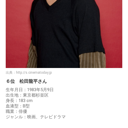
出典：
http://s.cinematoday.jp
６位 松田龍平さん
生年月日：1983年5月9日
出生地：東京都杉並区
身長：183 cm
血液型：B型
職業：俳優
ジャンル：映画、テレビドラマ