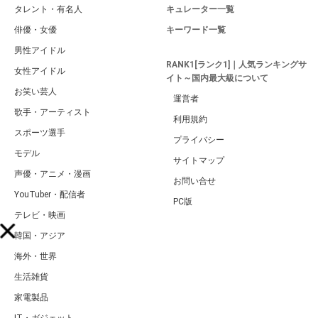
タレント・有名人
キュレーター一覧
俳優・女優
キーワード一覧
男性アイドル
RANK1[ランク1]｜人気ランキングサ
女性アイドル
イト～国内最大級について
お笑い芸人
運営者
歌手・アーティスト
利用規約
スポーツ選手
プライバシー
モデル
サイトマップ
声優・アニメ・漫画
お問い合せ
YouTuber・配信者
PC版
テレビ・映画
韓国・アジア
海外・世界
生活雑貨
家電製品
IT・ガジェット