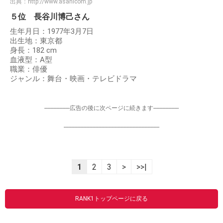
出典：
http://www.asahicom.jp
５位 長谷川博己さん
生年月日：1977年3月7日
出生地：東京都
身長：182 cm
血液型：A型
職業：俳優
ジャンル：舞台・映画・テレビドラマ
-----------------広告の後に次ページに続きます-----------------
----------------------------------------------------------------
1
2
3
>
>>|
RANK1トップページに戻る