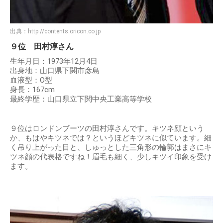
出典：
http://contents.oricon.co.jp
９位 田村淳さん
生年月日：1973年12月4日
出身地：山口県下関市彦島
血液型：O型
身長：167cm
最終学歴：山口県立下関中央工業高等学校
９位はロンドンブーツの田村淳さんです。キツネ顔という
か、もはやキツネでは？というほどキツネに似ています。細
く吊り上がった目と、しゅっとした三角形の輪郭はまさにキ
ツネ顔の代表格ですね！眉毛も細く、少しキツイ印象を受け
ます。