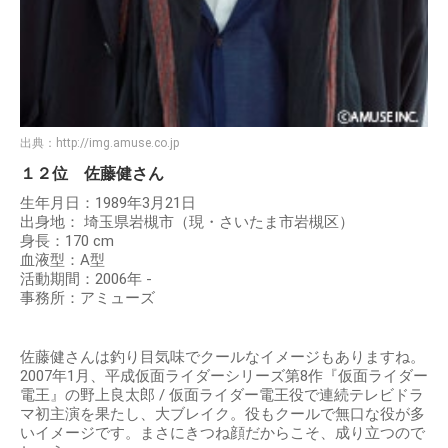
出典：
http://img.amuse.co.jp
１２位 佐藤健さん
生年月日：1989年3月21日
出身地： 埼玉県岩槻市（現・さいたま市岩槻区）
身長：170 cm
血液型：A型
活動期間：2006年 -
事務所：アミューズ
佐藤健さんは釣り目気味でクールなイメージもありますね。
2007年1月、平成仮面ライダーシリーズ第8作『仮面ライダー
電王』の野上良太郎 / 仮面ライダー電王役で連続テレビドラ
マ初主演を果たし、大ブレイク。役もクールで無口な役が多
いイメージです。まさにきつね顔だからこそ、成り立つので