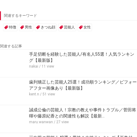
関連するキーワード
特徴
男性
きつね顔
芸能人
女性
関連する記事
手足切断を経験した芸能人/有名人55選！人気ランキン
グ【最新版】
nakai
/ 11 view
歯列矯正した芸能人25選！成功順ランキング／ビフォー
アフター画像あり【最新版】
kent.n
/ 51 view
誠成公倫の芸能人！宗教の教えや事件トラブル／菅田将
暉や藤原紀香との関連性も解説【最新…
maru.wanwan
/ 27 view