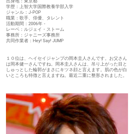
出身地：東京都
学歴：上智大学国際教養学部入学
ジャンル：J-POP
職業：歌手、俳優、タレント
活動期間：2006年 -
レーベ：ルジェイ・ストーム
事務所：ジャニーズ事務所
共同作業者：Hey! Say! JUMP
１０位は、ヘイセイジャンプの岡本圭人さんです。お父さん
は岡本健一さんですね。岡本圭人さんは、吊り上がった目と
しゅっとした輪郭がまさにキツネ顔と言えます。肌の色が白
いところも特徴と言えますね。最近二重に整形されました。