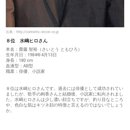
出典：
http://contents.oricon.co.jp
８位 水嶋ヒロさん
本名：齋藤 智裕（さいとう ともひろ）
生年月日：1984年4月13日
身長：180 cm
血液型：AB型
職業：俳優、小説家
８位は水嶋ヒロさんです。過去には俳優として成功されてい
ましたが、歌手の絢香さんと結婚後、小説家に転向されまし
た。水嶋ヒロさんは少し濃い顔立ちですが、釣り目なところ
や、色白な肌はキツネ顔の特徴と言えるのではないでしょう
か。