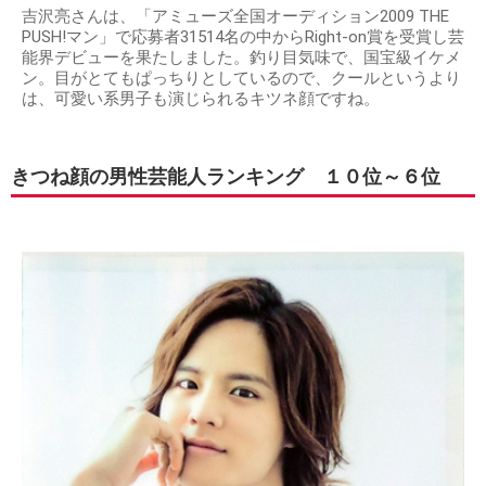
吉沢亮さんは、「アミューズ全国オーディション2009 THE
PUSH!マン」で応募者31514名の中からRight-on賞を受賞し芸
能界デビューを果たしました。釣り目気味で、国宝級イケメ
ン。目がとてもぱっちりとしているので、クールというより
は、可愛い系男子も演じられるキツネ顔ですね。
きつね顔の男性芸能人ランキング １０位～６位