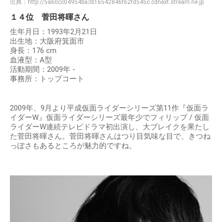
出典：
http://5a60cc04954ba3b16542846f62fd545c.cdnext.stream.ne.jp
１４位 菅田将暉さん
生年月日：1993年2月21日
出生地：大阪府箕面市
身長：176 cm
血液型：A型
活動期間：2009年 -
事務所：トップコート
2009年、9月より平成仮面ライダーシリーズ第11作『仮面ラ
イダーW』仮面ライダーシリーズ最年少でフィリップ / 仮面
ライダーW連続テレビドラマ初出演し、大ブレイクを果たし
た菅田将暉さん。菅田将暉さんはつり目気味な目で、きつね
っぽさもあるところが魅力的ですね。