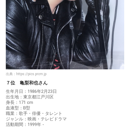
出典：
https://pics.prcm.jp
７位 亀梨和也さん
生年月日：1986年2月23日
出生地：東京都江戸川区
身長：171 cm
血液型：B型
職業：歌手・俳優・タレント
ジャンル：映画・テレビドラマ
活動期間：1999年 -