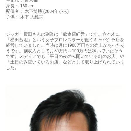
生まれ： 東京都
身長： 160 cm
配偶者： 木下博勝 (2004年から)
子供： 木下 大維志
ジャガー横田さんの副業は「飲食店経営」です。六本木に
「横田基地」という女子プロレスラーが働くキャバクラ店を
経営していました。当時は月に1900万円もの売上があったそ
うです。副収入として月50万円～100万円は稼いでいたそう
です。メディアでも「平日の夜のみ開いている幻のお店」や
「土日のみ空いているお店」などとして取り上げられていま
した。