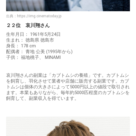
出典：
https://img.cinematoday.jp
２２位 哀川翔さん
生年月日： 1961年5月24日
生まれ： 徳島県 徳島市
身長： 178 cm
配偶者： 青地 公美 (1995年から)
子供： 福地桃子、 MINAMI
哀川翔さんの副業は「カブトムシの養殖」です。カブトムシ
を飼育し、羽化させて業者や店舗に販売する副業です。カブ
トムシは個体の大きさによって5000円以上の値段で取引され
ます。本業もありながら、毎年約5000匹程度のカブトムシを
飼育して、副業収入を得ています。