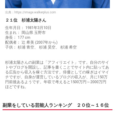
出典：
https://image.walkerplus.com
２１位 杉浦太陽さん
生年月日： 1981年3月10日
生まれ： 岡山県 玉野市
身長： 177 cm
配偶者： 辻 希美 (2007年から)
子供： 杉浦 青空、 杉浦 昊空、 杉浦 希空
杉浦太陽さんの副業は「アフィリエイト」です。自分のサイ
トやブログを開設し、記事を書くことでサイト内に貼ってあ
る広告から収入を稼ぐ方法です。俳優としての稼ぎはイマイ
チですが、自身が運営しているブログの収入が、月に150万
円前後あるようです。年収で考えると1500万円～2000万円
ほどですね。
副業をしている芸能人ランキング ２０位～１６位