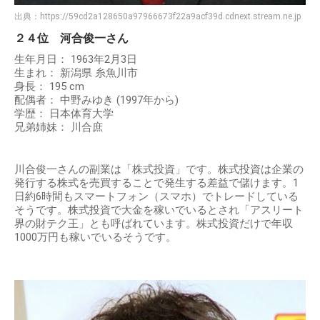
出典：
https://59cd2a128650a97966673f22a9acf39d.cdnext.stream.ne.jp
２４位 河合俊一さん
生年月日： 1963年2月3日
生まれ： 新潟県 糸魚川市
身長： 195 cm
配偶者： 中野みゆき (1997年から)
学歴： 日本体育大学
兄弟姉妹： 川合庶
川合俊一さんの副業は「株式投資」です。株式投資は企業の
発行する株式を売買することで発生する差益で儲けます。1
日約6時間もスマートフォン（スマホ）でトレードしている
そうです。株式投資で大金を稼いでいるとされ「アスリート
界の財テク王」とも呼ばれています。株式投資だけで年収
1000万円も稼いでいるそうです。