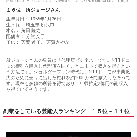
出典：
https://c799eb2b0cad47596bf7b1e050e83426.cdnext.stream.ne.jp
１６位 所ジョージさん
生年月日： 1955年1月26日
生まれ： 埼玉県 所沢市
本名： 角田 隆之
配偶者： 芳賀 文子
子供： 芳賀 遼子、 芳賀さやか
所ジョージさんの副業は「代理店ビジネス」です。NTTドコ
モの権利を購入し代理店を開くことによって収入を得るとい
う方法です。ショルダーフォン時代に、NTTドコモが事業拡
大のために売りに出した権利を約1000万円で購入したそうで
す。現在も多額の所得を得ており、年収推定2億円の副収入
を得ているそうです。
副業をしている芸能人ランキング １５位～１１位