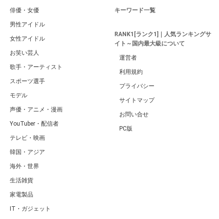
俳優・女優
キーワード一覧
男性アイドル
RANK1[ランク1]｜人気ランキングサ
女性アイドル
イト～国内最大級について
お笑い芸人
運営者
歌手・アーティスト
利用規約
スポーツ選手
プライバシー
モデル
サイトマップ
声優・アニメ・漫画
お問い合せ
YouTuber・配信者
PC版
テレビ・映画
韓国・アジア
海外・世界
生活雑貨
家電製品
IT・ガジェット