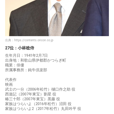
出典：
https://contents.oricon.co.jp
27位：小林稔侍
生年月日：1941年2月7日
出身地：和歌山県伊都郡かつらぎ町
職業：俳優
所属事務所：鈍牛倶楽部
代表作
映画
武士の一分（2006年松竹）樋口作之助 役
西遊記（2007年東宝）劉星 役
椿三十郎（2007年東宝）黒藤 役
家族はつらいよ（2016年松竹）沼田 役
家族はつらいよ2（2017年松竹）丸田吟平 役