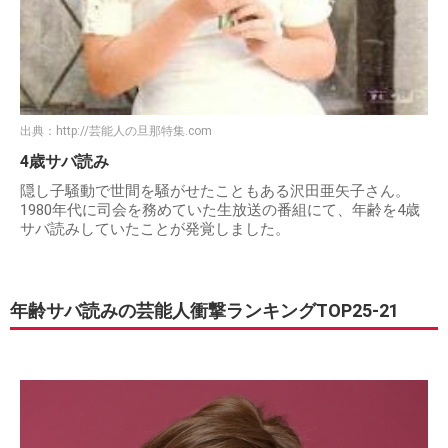
出典：
http://芸能人の旦那特集.com
4歳サバ読み
隠し子騒動で世間を騒がせたこともある沢田亜矢子さん。
1980年代に司会を務めていた生放送の番組にて、年齢を4歳
サバ読みしていたことが発覚しました。
年齢サバ読みの芸能人衝撃ランキングTOP25-21