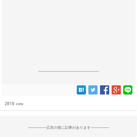
------------------------------------------------------------------
2818
view
--------------------広告の後に記事があります--------------------