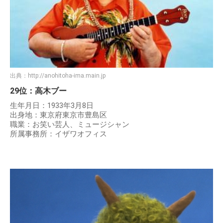
出典：
http://anohitoha-ima.main.jp
29位：高木ブー
生年月日：1933年3月8日
出身地：東京府東京市豊島区
職業：お笑い芸人、ミュージシャン
所属事務所：イザワオフィス