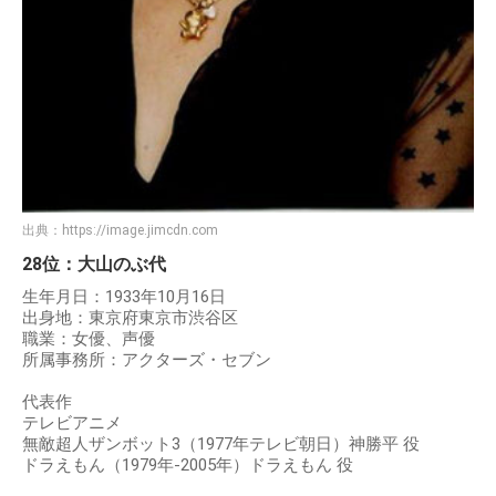
出典：
https://image.jimcdn.com
28位：大山のぶ代
生年月日：1933年10月16日
出身地：東京府東京市渋谷区
職業：女優、声優
所属事務所：アクターズ・セブン
代表作
テレビアニメ
無敵超人ザンボット3（1977年テレビ朝日）神勝平 役
ドラえもん（1979年-2005年）ドラえもん 役