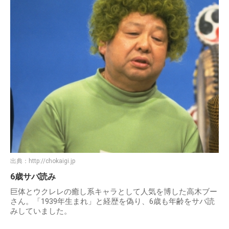
出典：
http://chokaigi.jp
6歳サバ読み
巨体とウクレレの癒し系キャラとして人気を博した高木ブー
さん。「1939年生まれ」と経歴を偽り、6歳も年齢をサバ読
みしていました。