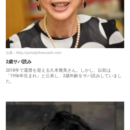
出典：
http://yumeijinhensachi.com
2歳サバ読み
2018年で還暦を迎える久本雅美さん。しかし、以前は
「1956年生まれ」と公表し、2歳年齢をサバ読みしていまし
た。