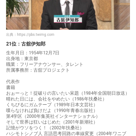
出典：
https://pbs.twimg.com
21位：古舘伊知郎
生年月日：1954年12月7日
出身地：東京都
職業：フリーアナウンサー、タレント
所属事務所：古舘プロジェクト
代表作
書籍
おぉーっと！掟破りの言いたい呆題（1984年全国朝日放送）
晴れた日には、会社をやめたい（1986年扶桑社）
くちびるにガムテープ（1989年日本文芸社）
喋らなければ負けだよ（1990年青春出版社）
第4学区（2000年集英社インターナショナル）
そして世界は狂いはじめた（2001年新潮社）
記憶がウソをつく！（2002年扶桑社）
ハシモトシノブ人 言語思考回路の車線変更（2004年ワニブ