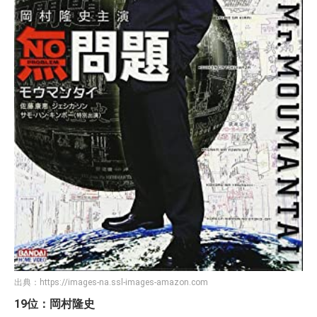
出典：
https://images-na.ssl-images-amazon.com
19位：岡村隆史