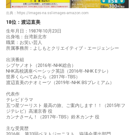
出典：
https://images-na.ssl-images-amazon.com
18位：渡辺直美
生年月日：1987年10月23日
出身地：台湾新北市
職業：お笑い芸人
所属事務所：よしもとクリエイティブ・エージェンシー
出演番組
シブヤノオト（2016年-NHK総合）
NHK高校講座ベーシック英語（2016年-NHK Eテレ）
世界くらべてみたら（2017年-TBS）
渡辺直美のナオミーツ（2019年-NHK BSプレミアム）
代表作
テレビドラマ
五つ星ツーリスト 最高の旅、ご案内します！！（2015年フ
ジテレビ）高瀬京香 役
カンナさーん！（2017年-TBS）鈴木カンナ 役
主な受賞歴
2016年 第33回ベストジーニスト 協議会選出部門