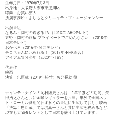
生年月日：1970年7月3日
出身地：大阪府大阪市東淀川区
職業：お笑い芸人
所属事務所：よしもとクリエイティブ・エージェンシー
出演番組
なるみ・岡村の過ぎるTV（2013年-ABCテレビ）
東野・岡村の旅猿 プライベートでごめんなさい…（2010年-
日本テレビ）
おかべろ（2016年-関西テレビ）
チコちゃんに叱られる！（2018年-NHK総合）
アイアム冒険少年（2020年-TBS）
代表作
映画
決算！忠臣蔵（2019年松竹）矢頭長助 役
ナインティナインの岡村隆史さんは、1年半ほどの期間、矢
部浩之さんと共に金曜レギュラーを担当。単独で全国ネッ
ト・ローカル番組問わず多くの番組に出演しており、映画
「決算！忠臣蔵」では堤真一さんと共に主演を務めるなど、
現在も大物タレントとして日本を盛り上げています。