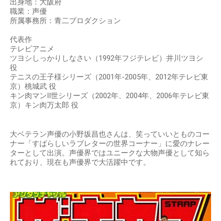
出身地：大阪府
職業：声優
所属事務所：青二プロダクション
代表作
テレビアニメ
ツヨシしっかりしなさい（1992年フジテレビ）井川ツヨシ
役
テニスの王子様シリーズ（2001年-2005年、2012年テレビ東
京）桃城武 役
キン肉マンII世シリーズ（2002年、2004年、2006年テレビ東
京）キン肉万太郎 役
大ベテラン声優の小野坂昌也さんは、笑っていいとものコー
ナー「すばらしいラブレターの世界コーナー」に愛のナレー
ターとして出演。声優界ではユニークな大物声優として知ら
れており、現在も声優界で大活躍中です。