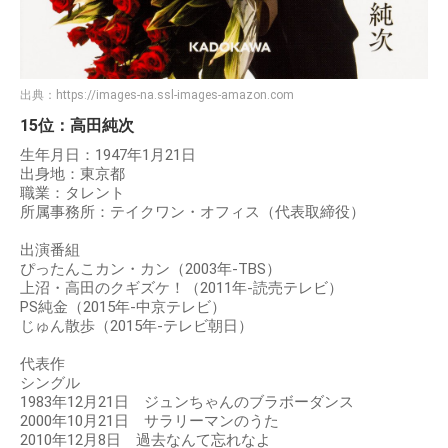
出典：
https://images-na.ssl-images-amazon.com
15位：高田純次
生年月日：1947年1月21日
出身地：東京都
職業：タレント
所属事務所：テイクワン・オフィス（代表取締役）
出演番組
ぴったんこカン・カン（2003年-TBS）
上沼・高田のクギズケ！（2011年-読売テレビ）
PS純金（2015年-中京テレビ）
じゅん散歩（2015年-テレビ朝日）
代表作
シングル
1983年12月21日 ジュンちゃんのブラボーダンス
2000年10月21日 サラリーマンのうた
2010年12月8日 過去なんて忘れなよ