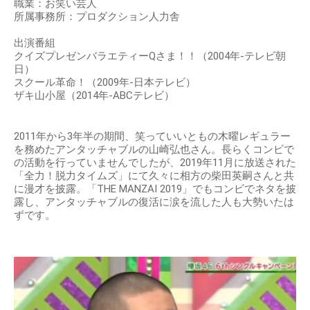
職業：お笑い芸人
所属事務所：プロダクション人力舎
出演番組
クイズプレゼンバラエティーQさま！！（2004年-テレビ朝
日）
スクール革命！（2009年-日本テレビ）
ザキ山小屋（2014年-ABCテレビ）
2011年から3年半の期間、笑っていいともの木曜レギュラー
を務めたアンタッチャブルの山崎弘也さん。長らくコンビで
の活動を行っていませんでしたが、2019年11月に放送された
「全力！脱力タイムズ」にて久々に相方の柴田英嗣さんと共
に漫才を披露。「THE MANZAI 2019」でもコンビでネタを披
露し、アンタッチャブルの復活に涙を流した人も大勢いたは
ずです。