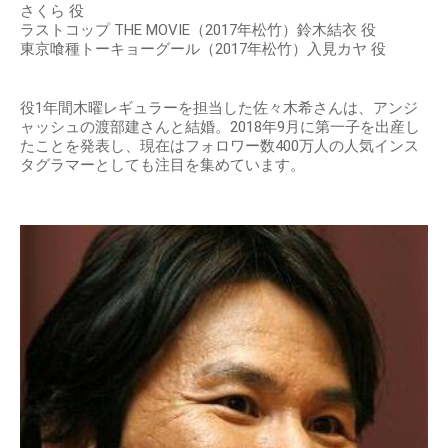
さくら 役
ラストコップ THE MOVIE（2017年松竹）鈴木結衣 役
東京喰種トーキョーグール（2017年松竹）入見カヤ 役
役1年間木曜レギュラーを担当した佐々木希さんは、アンジ
ャッシュの渡部建さんと結婚。2018年9月に第一子を出産し
たことを発表し、現在はフォロワー数400万人の人気インス
タグラマーとしても注目を集めています。