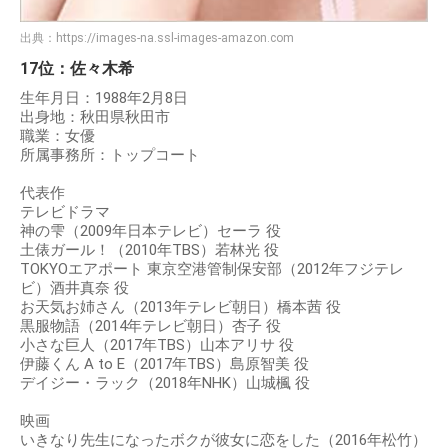
出典：
https://images-na.ssl-images-amazon.com
17位：佐々木希
生年月日：1988年2月8日
出身地：秋田県秋田市
職業：女優
所属事務所：トップコート
代表作
テレビドラマ
神の雫（2009年日本テレビ）セーラ 役
土俵ガール！（2010年TBS）若林光 役
TOKYOエアポート 東京空港管制保安部（2012年フジテレ
ビ）酒井真奈 役
お天気お姉さん（2013年テレビ朝日）橋本茜 役
黒服物語（2014年テレビ朝日）杏子 役
小さな巨人（2017年TBS）山本アリサ 役
伊藤くん A to E（2017年TBS）島原智美 役
デイジー・ラック（2018年NHK）山城楓 役
映画
いきなり先生になったボクが彼女に恋をした（2016年松竹）