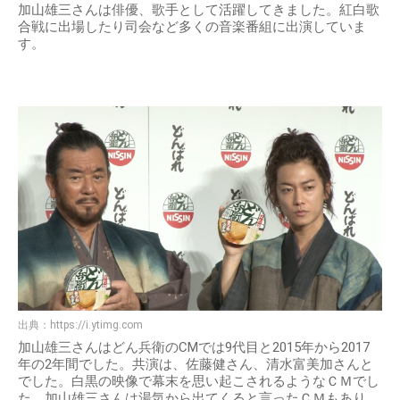
加山雄三さんは俳優、歌手として活躍してきました。紅白歌
合戦に出場したり司会など多くの音楽番組に出演していま
す。
出典：
https://i.ytimg.com
加山雄三さんはどん兵衛のCMでは9代目と2015年から2017
年の2年間でした。共演は、佐藤健さん、清水富美加さんと
でした。白黒の映像で幕末を思い起こされるようなＣＭでし
た。加山雄三さんは湯気から出てくると言ったＣＭもあり、