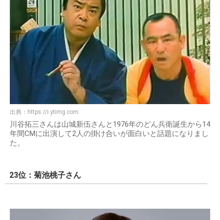
出典：
https://i.ytimg.com
川谷拓三さんは山城新伍さんと1976年のどん兵衛誕生から14
年間CMに出演して2人の掛け合いが面白いと話題になりまし
た。
23位：菊池桃子さん