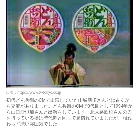
出典：
https://www.tv-tokyo.co.jp
初代どん兵衛のCMで出演していた山城新伍さんとは古くか
ら交流がありました。どん兵衛のCMで3代目として1994年か
ら山口沙也加さんと出演をしています。北大路欣也さんの刀
を持っている姿は時代劇と同じで見慣れていましたが、相変
わらず渋い雰囲気でした。