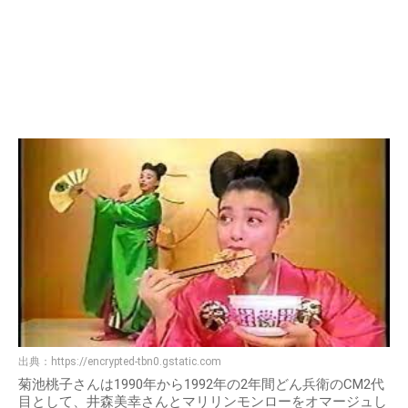
出典：
https://encrypted-tbn0.gstatic.com
菊池桃子さんは1990年から1992年の2年間どん兵衛のCM2代
目として、井森美幸さんとマリリンモンローをオマージュし