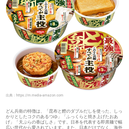
出典：
https://m.media-amazon.com
どん兵衛の特徴は、「昆布と鰹のダブルだしを使った、しっ
かりとしたコクのあるつゆ」「ふっくらと焼き上げたおあ
げ」「天ぷらの香ばしさ」です。日本を代表する即席麺で幅
広い世代から愛されています。また、日本だけでなく、海外