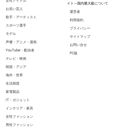
女性アイドル
イト～国内最大級について
お笑い芸人
運営者
歌手・アーティスト
利用規約
スポーツ選手
プライバシー
モデル
サイトマップ
声優・アニメ・漫画
お問い合せ
YouTuber・配信者
PC版
テレビ・映画
韓国・アジア
海外・世界
生活雑貨
家電製品
IT・ガジェット
インテリア・家具
女性ファッション
男性ファッション