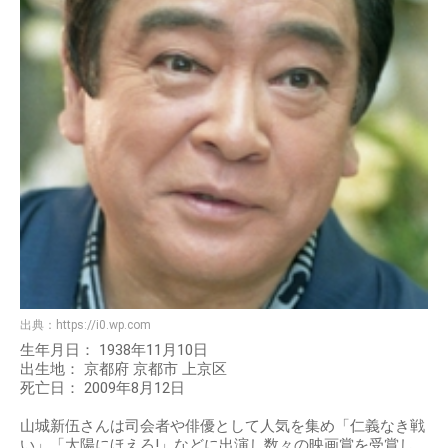
出典：
https://i0.wp.com
生年月日： 1938年11月10日
出生地： 京都府 京都市 上京区
死亡日： 2009年8月12日
山城新伍さんは司会者や俳優として人気を集め「仁義なき戦
い」「太陽にほえろ!」などに出演し数々の映画賞を受賞し