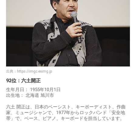
出典：
https://imgc.eximg.jp
92位：六土開正
生年月日： 1955年10月1日
出生地： 北海道 旭川市
六土 開正は、日本のベーシスト、キーボーディスト、作曲
家、ミュージシャンで、1977年からロックバンド「安全地
帯」で、ベース、ピアノ、キーボードを担当しています。