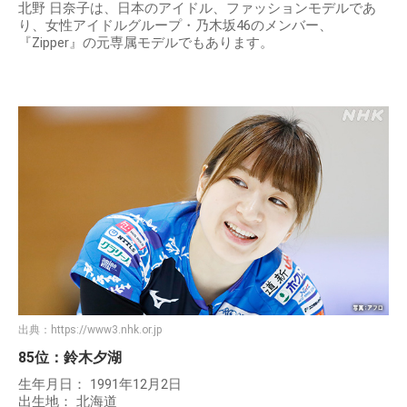
北野 日奈子は、日本のアイドル、ファッションモデルであ
り、女性アイドルグループ・乃木坂46のメンバー、
『Zipper』の元専属モデルでもあります。
出典：
https://www3.nhk.or.jp
85位：鈴木夕湖
生年月日： 1991年12月2日
出生地： 北海道