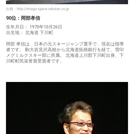
出典：
http://image.space.rakuten.co.jp
90位：岡部孝信
生年月日： 1970年10月26日
出生地： 北海道 下川町
岡部 孝信は、日本の元スキージャンプ選手で、現在は指導
者です。 駒大岩見沢高校から北海道拓殖銀行を経て、雪印
メグミルクスキー部に所属。 北海道上川郡下川町出身、下
川町町民栄誉賞受賞者です。