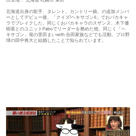
出生地： 北海道 札幌市 東区
北海道出身の歌手、タレント。カントリー娘。の追加メンバ
ーとしてデビュー後、「クイズ!ヘキサゴンII」でおバカキャ
ラでブレイクした。同じくおバカキャラのスザンヌ、木下優
樹菜とのユニットPaboでリーダーを務めた他、同じく「ヘ
キサゴン」発の里田まいwith 合田家族などでも活動。プロ野
球の田中将大と結婚したことで知られています。