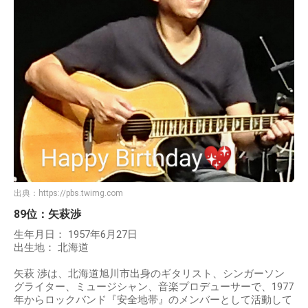
出典：
https://pbs.twimg.com
89位：矢萩渉
生年月日： 1957年6月27日
出生地： 北海道
矢萩 渉は、北海道旭川市出身のギタリスト、シンガーソン
グライター、ミュージシャン、音楽プロデューサーで、1977
年からロックバンド『安全地帯』のメンバーとして活動して