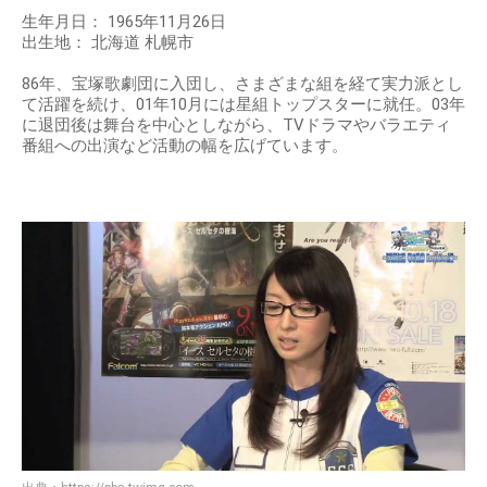
生年月日： 1965年11月26日
出生地： 北海道 札幌市
86年、宝塚歌劇団に入団し、さまざまな組を経て実力派とし
て活躍を続け、01年10月には星組トップスターに就任。03年
に退団後は舞台を中心としながら、TVドラマやバラエティ
番組への出演など活動の幅を広げています。