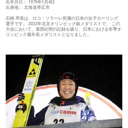
生年月日： 1979年1月4日
出身地： 北海道帯広市
石崎 琴美は、ロコ・ソラーレ所属の日本の女子カーリング
選手です。 2022年北京オリンピック銀メダリストで、 この
大会において、葛西紀明の記録を破り、日本における冬季オ
リンピック最年長メダリストとなりました。