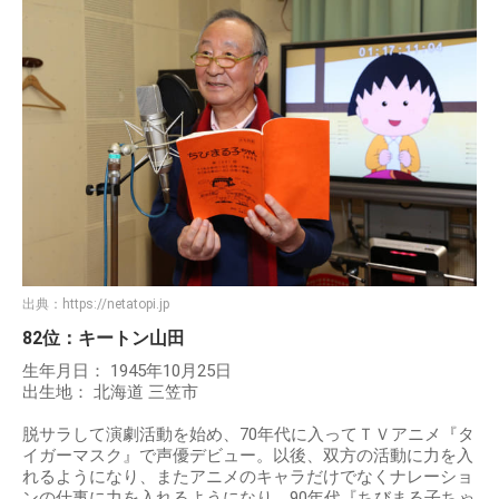
出典：
https://netatopi.jp
82位：キートン山田
生年月日： 1945年10月25日
出生地： 北海道 三笠市
脱サラして演劇活動を始め、70年代に入ってＴＶアニメ『タ
イガーマスク』で声優デビュー。以後、双方の活動に力を入
れるようになり、またアニメのキャラだけでなくナレーショ
ンの仕事に力を入れるようになり、90年代『ちびまる子ちゃ