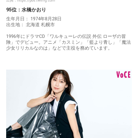
出典：
https://pbs.twimg.com
95位：水橋かおり
生年月日： 1974年8月28日
出生地： 北海道 札幌市
1996年にドラマCD「ワルキューレの伝説 外伝 ローザの冒
険」でデビュー。アニメ「カスミン」「藍より青し」「魔法
少女リリカルなのは」などで主役を務めています。