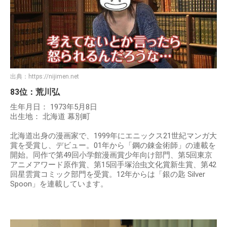
出典：
https://nijimen.net
83位：荒川弘
生年月日： 1973年5月8日
出生地： 北海道 幕別町
北海道出身の漫画家で、1999年にエニックス21世紀マンガ大
賞を受賞し、デビュー。01年から「鋼の錬金術師」の連載を
開始。同作で第49回小学館漫画賞少年向け部門、第5回東京
アニメアワード原作賞、第15回手塚治虫文化賞新生賞、第42
回星雲賞コミック部門を受賞。12年からは「銀の匙 Silver
Spoon」を連載しています。