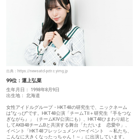
出典：
https://newsatcl-pctr.c.yimg.jp
99位：運上弘菜
生年月日： 1998年8月9日
出生地： 北海道
女性アイドルグループ・HKT48の研究生で、ニックネーム
は“なっぴ”です。HKT48公演「チームTⅡ＋研究生『手をつな
ぎながら』」（チームKⅣ公演にも）、HKT48ひまわり組と
してAKB48チームBと共演する舞台「ただいま 恋愛中」、
イベント「HKT48フレッシュメンバーイベント ～私たち、
こんなに大きくなったっちゃん！～」に出演しています。