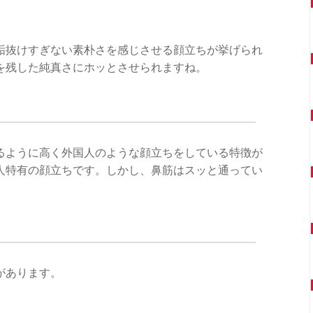
垢抜けすぎない素朴さを感じさせる顔立ちが挙げられ
を残した純真さにホッとさせられますね。
るように高く外国人のような顔立ちをしている特徴が
人特有の顔立ちです。しかし、鼻筋はスッと通ってい
。
があります。