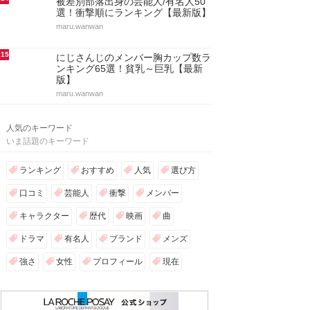
被差別部落出身の芸能人/有名人50
選！衝撃順にランキング【最新版】
maru.wanwan
15
にじさんじのメンバー胸カップ数ラ
ンキング65選！貧乳～巨乳【最新
版】
maru.wanwan
人気のキーワード
いま話題のキーワード
ランキング
おすすめ
人気
選び方
口コミ
芸能人
衝撃
メンバー
キャラクター
歴代
映画
曲
ドラマ
有名人
ブランド
メンズ
強さ
女性
プロフィール
現在