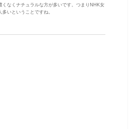
濃くなくナチュラルな方が多いです。つまりNHK女
人多いということですね。