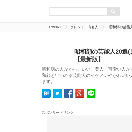
RANK1
タレント・有名人
昭和顔の芸能人
昭和顔の芸能人20選
【最新版】
昭和顔の人がかっこいい、美人・可愛い人が
和顔といわれる芸能人のイケメンやかわいい
ます。
スポンサードリンク