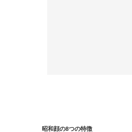
昭和顔の8つの特徴