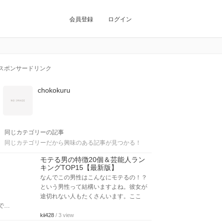
会員登録
ログイン
スポンサードリンク
chokokuru
同じカテゴリーの記事
同じカテゴリーだから興味のある記事が見つかる！
モテる男の特徴20個＆芸能人ラン
キングTOP15【最新版】
なんでこの男性はこんなにモテるの！？
という男性って結構いますよね。彼女が
途切れない人もたくさんいます。ここ
で…
kii428
/ 3 view