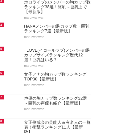
3
ホロライブのメンバーの胸カップ数
ランキング38選！貧乳～巨乳まで
【最新版】
maru.wanwan
4
HANAメンバーの胸カップ数・巨乳
ランキング7選【最新版】
maru.wanwan
5
=LOVE(イコールラブ)メンバーの胸
カップサイズランキング歴代12
選！巨乳はいる？…
maru.wanwan
6
女子アナの胸カップ数ランキング
TOP30【最新版】
maru.wanwan
7
声優の胸カップ数ランキング32選
～巨乳の声優も紹介【最新版】
maru.wanwan
8
立正佼成会の芸能人＆有名人の一覧
表！衝撃ランキング11人【最新
版】