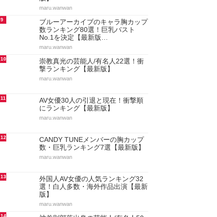
maru.wanwan
9
ブルーアーカイブのキャラ胸カップ
数ランキング80選！巨乳バスト
No.1を決定【最新版…
maru.wanwan
10
崇教真光の芸能人/有名人22選！衝
撃ランキング【最新版】
maru.wanwan
11
AV女優30人の引退と現在！衝撃順
にランキング【最新版】
maru.wanwan
12
CANDY TUNEメンバーの胸カップ
数・巨乳ランキング7選【最新版】
maru.wanwan
13
外国人AV女優の人気ランキング32
選！白人多数・海外作品出演【最新
版】
maru.wanwan
14