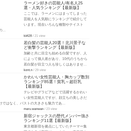
ラーメン好きの芸能人/有名人25
選・人気ランキング【最新版】
ここでは、ラーメンにはまってしまった
芸能人を人気順にランキングで紹介して
います。現在いろんな種類やテイスト
の…
kii428
/ 21 view
若白髪の芸能人20選！北川景子な
ど衝撃ランキング【最新版】
加齢と共に目立ち始める白髪ですが、人
によって個人差があり、10代のうちから
若白髪が目立つ人も珍しくはありませ…
kent.n
/ 29 view
かわいい女性芸能人・胸カップ数別
ランキング85選！貧乳～超巨乳
【最新版】
テレビやグラビアなどで活躍するかわい
い女性芸能人ですが、顔立ちの美しさだ
けではなく、バストの大きさも魅力であ…
maru.wanwan
/ 23 view
新宿ジャックスの歴代メンバー強さ
ランキング11選【最新版】
東京都新宿を拠点にしていたチーマー集