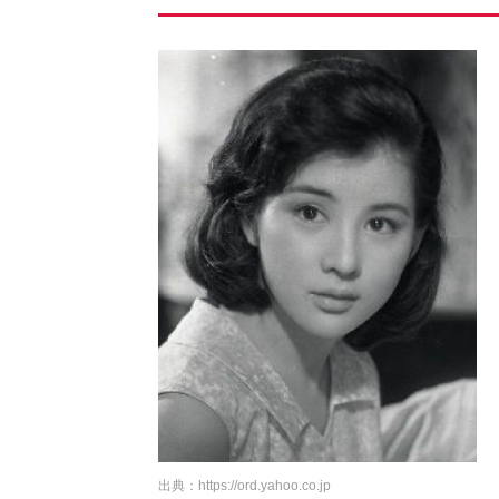
出典：
https://ord.yahoo.co.jp