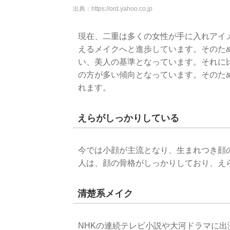
出典：
https://ord.yahoo.co.jp
現在、二重は多くの女性が手に入れアイ
えるメイクへと進歩しています。そのた
い、美人の基準となっています。それに
の方が多い傾向となっています。そのた
れます。
えらがしっかりしている
今では小顔が主流となり、生まれつき顔
人は、顔の骨格がしっかりしており、え
清楚系メイク
NHKの連続テレビ小説や大河ドラマに