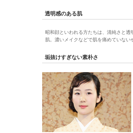
透明感のある肌
昭和顔といわれる方たちは、清純さと透
肌。濃いメイクなどで肌を痛めていない
垢抜けすぎない素朴さ