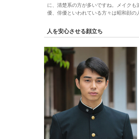
に、清楚系の方が多いですね。メイクも
優、俳優といわれている方々は昭和顔の
人を安心させる顔立ち