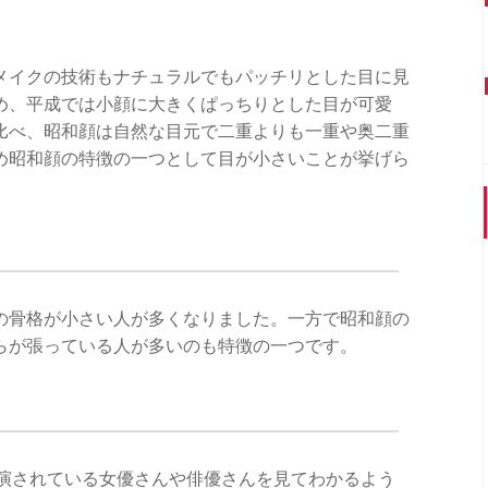
メイクの技術もナチュラルでもパッチリとした目に見
め、平成では小顔に大きくぱっちりとした目が可愛
比べ、昭和顔は自然な目元で二重よりも一重や奥二重
め昭和顔の特徴の一つとして目が小さいことが挙げら
の骨格が小さい人が多くなりました。一方で昭和顔の
らが張っている人が多いのも特徴の一つです。
出演されている女優さんや俳優さんを見てわかるよう