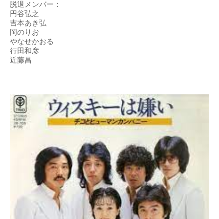
脱退メンバー：
円谷弘之
吉本あき弘
岡のりお
やなせかおる
行田和彦
近藤昌