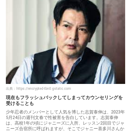
出典：
https://encrypted-tbn0.gstatic.com
現在もフラッシュバックしてしまってカウンセリングを
受けることも
少年忍者のメンバーとして人気を博した志賀泰伸は、2023年
5月24日の週刊文春で性被害を告白しています。志賀泰伸
は、高校1年の頃にジャニーズに入所、レッスン2回目でジャ
ニーズ合宿所に呼ばれますが、そこでジャニー喜多川さんか