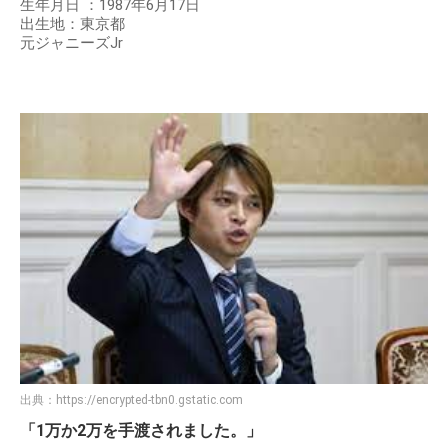
生年月日 ：1987年6月17日
出生地：東京都
元ジャニーズJr
出典：
https://encrypted-tbn0.gstatic.com
「1万か2万を手渡されました。」