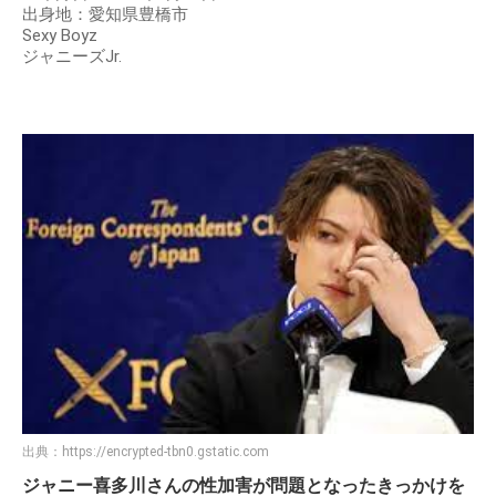
出身地：愛知県豊橋市
Sexy Boyz
ジャニーズJr.
出典：
https://encrypted-tbn0.gstatic.com
ジャニー喜多川さんの性加害が問題となったきっかけを