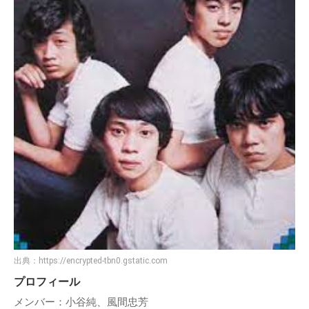
出典：
https://encrypted-tbn0.gstatic.com
プロフィール
メンバー：小谷純、風間忠芳