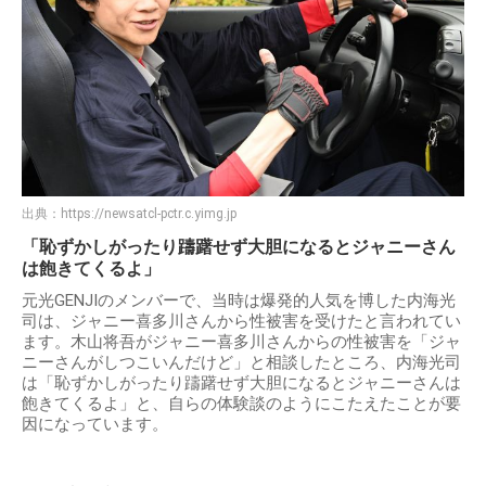
出典：
https://newsatcl-pctr.c.yimg.jp
「恥ずかしがったり躊躇せず大胆になるとジャニーさん
は飽きてくるよ」
元光GENJIのメンバーで、当時は爆発的人気を博した内海光
司は、ジャニー喜多川さんから性被害を受けたと言われてい
ます。木山将吾がジャニー喜多川さんからの性被害を「ジャ
ニーさんがしつこいんだけど」と相談したところ、内海光司
は「恥ずかしがったり躊躇せず大胆になるとジャニーさんは
飽きてくるよ」と、自らの体験談のようにこたえたことが要
因になっています。