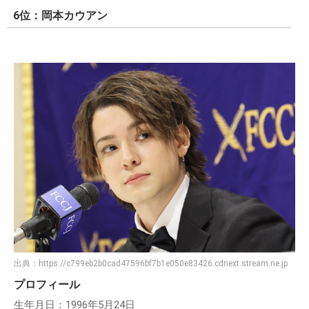
6位：岡本カウアン
出典：
https://c799eb2b0cad47596bf7b1e050e83426.cdnext.stream.ne.jp
プロフィール
生年月日：1996年5月24日