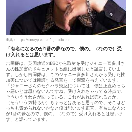
出典：
https://encrypted-tbn0.gstatic.com
「有名になるのが1番の夢なので、僕の。（なので）受
け入れるとは思います」
吉岡廉は、英国放送のBBCから取材を受けジャニー喜多川さ
んの性加害のドキュメント番組に出演したと証言していま
す。しかし吉岡廉は、このジャニー喜多川さんから受けた性
加害については擁護する発言をして衝撃を与えています。
「ジャニーさんのセクハラ疑惑については、僕は正直めっち
ゃ悪いとは思わないんですね。受け入れちゃってる時点で、
そういううわさが回っている。これがあれば売れるとか。
（そういう気持ちが）ちょっとはあると思うので、そこはど
っちも責められないかなと僕は思います正直、有名になるの
が1番の夢なので、僕の。（なので）受け入れるとは思いま
す」と語っています。