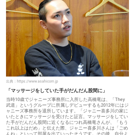
出典：
https://www.asahicom.jp
「マッサージをしていた手がだんだん股間に」
当時10歳でジャニーズ事務所に入所した高橋竜は、「They
武道」というグループに所属しデビューするも2012年にはジ
ャニーズ事務所を退所しています。「ジャニー喜多川の家に
いたときにマッサージを受けたと証言。マッサージをしてい
た手がだんだん股間に近くなるにつれ高橋竜さんが、「もう
これ以上はだめ」と伝えた際、ジャニー喜多川さんは「ごめ
んね」といって部屋を出ていったそうです。その後、自分よ