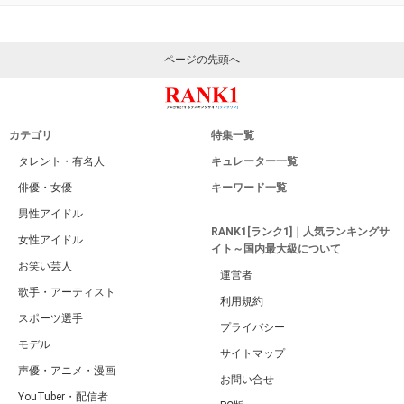
ページの先頭へ
カテゴリ
特集一覧
タレント・有名人
キュレーター一覧
俳優・女優
キーワード一覧
男性アイドル
RANK1[ランク1]｜人気ランキングサ
女性アイドル
イト～国内最大級について
お笑い芸人
運営者
歌手・アーティスト
利用規約
スポーツ選手
プライバシー
モデル
サイトマップ
声優・アニメ・漫画
お問い合せ
YouTuber・配信者