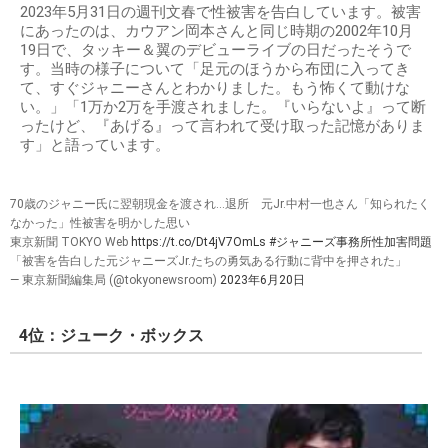
2023年5月31日の週刊文春で性被害を告白しています。被害
にあったのは、カウアン岡本さんと同じ時期の2002年10月
19日で、タッキー＆翼のデビューライブの日だったそうで
す。当時の様子について「足元のほうから布団に入ってき
て、すぐジャニーさんとわかりました。もう怖くて動けな
い。」「1万か2万を手渡されました。『いらないよ』って断
ったけど、『あげる』って言われて受け取った記憶がありま
す」と語っています。
70歳のジャニー氏に翌朝現金を渡され…退所 元Jr.中村一也さん「知られたく
なかった」性被害を明かした思い
東京新聞 TOKYO Web
https://t.co/Dt4jV7OmLs
#ジャニーズ事務所性加害問題
「被害を告白した元ジャニーズJr.たちの勇気ある行動に背中を押された」
— 東京新聞編集局 (@tokyonewsroom)
2023年6月20日
4位：ジューク・ボックス