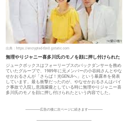
出典：
https://encrypted-tbn0.gstatic.com
無理やりジャニー喜多川氏のモノを顔に押し付けられた
ジュークボックスはフォーリーブスのバックダンサーを務め
ていたグループで、1989年に元メンバーの小谷純さんとやな
せかおるさんが「さらば！光GENJIへ」という暴露本を発表
しています。最も衝撃だったのが、やなせかおるさんはバイ
ク事故で入院し意識朦朧としている時に無理やりジャニー喜
多川氏のモノを顔に押し付けられたという内容でした。
-----------------広告の後に次ページに続きます-----------------
----------------------------------------------------------------