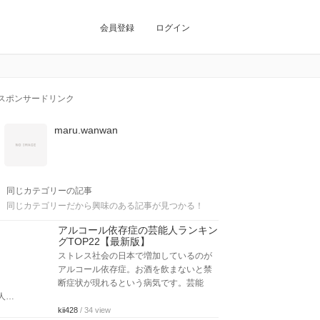
会員登録
ログイン
スポンサードリンク
maru.wanwan
同じカテゴリーの記事
同じカテゴリーだから興味のある記事が見つかる！
アルコール依存症の芸能人ランキン
グTOP22【最新版】
ストレス社会の日本で増加しているのが
アルコール依存症。お酒を飲まないと禁
断症状が現れるという病気です。芸能
人…
kii428
/ 34 view