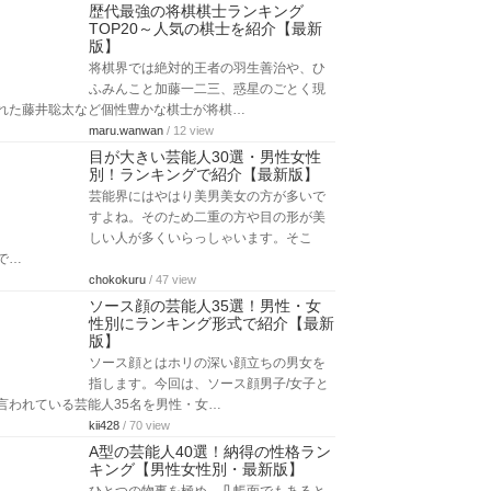
歴代最強の将棋棋士ランキング
TOP20～人気の棋士を紹介【最新
版】
将棋界では絶対的王者の羽生善治や、ひ
ふみんこと加藤一二三、惑星のごとく現
れた藤井聡太など個性豊かな棋士が将棋…
maru.wanwan
/ 12 view
目が大きい芸能人30選・男性女性
別！ランキングで紹介【最新版】
芸能界にはやはり美男美女の方が多いで
すよね。そのため二重の方や目の形が美
しい人が多くいらっしゃいます。そこ
で…
chokokuru
/ 47 view
ソース顔の芸能人35選！男性・女
性別にランキング形式で紹介【最新
版】
ソース顔とはホリの深い顔立ちの男女を
指します。今回は、ソース顔男子/女子と
言われている芸能人35名を男性・女…
kii428
/ 70 view
A型の芸能人40選！納得の性格ラン
キング【男性女性別・最新版】