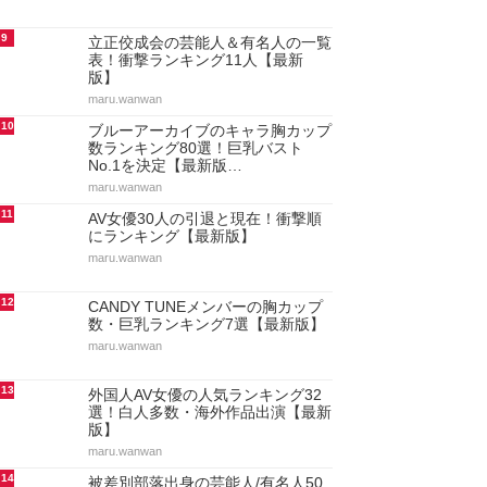
9
立正佼成会の芸能人＆有名人の一覧
表！衝撃ランキング11人【最新
版】
maru.wanwan
10
ブルーアーカイブのキャラ胸カップ
数ランキング80選！巨乳バスト
No.1を決定【最新版…
maru.wanwan
11
AV女優30人の引退と現在！衝撃順
にランキング【最新版】
maru.wanwan
12
CANDY TUNEメンバーの胸カップ
数・巨乳ランキング7選【最新版】
maru.wanwan
13
外国人AV女優の人気ランキング32
選！白人多数・海外作品出演【最新
版】
maru.wanwan
14
被差別部落出身の芸能人/有名人50