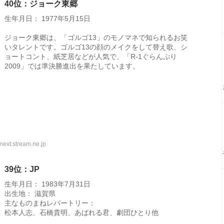
40位：ジョーク東郷
生年月日： 1977年5月15日
ジョーク東郷は、「ゴルゴ13」のモノマネで知られるお笑
いタレントです。ゴルゴ13の顔のメイクをして替え歌、シ
ョートコント、紙芝居などが人気で、「R-1ぐらんぷり
2009」では準決勝進出を果たしています。
ext.stream.ne.jp
39位：JP
生年月日： 1983年7月31日
出生地： 滋賀県
主なものまねレパートリー：
松本人志、石橋貴明、あばれる君、劇団ひとり他