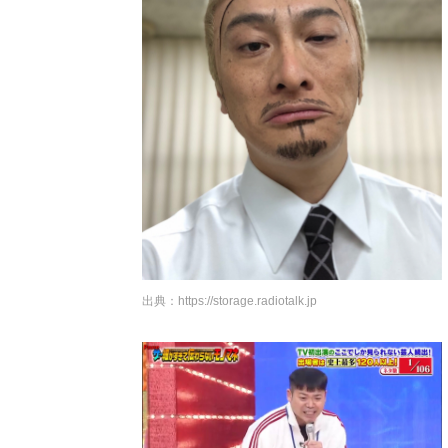
出典：
https://storage.radiotalk.jp