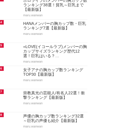
ホロライブのメンバーの胸カップ数
ランキング38選！貧乳～巨乳まで
【最新版】
maru.wanwan
4
HANAメンバーの胸カップ数・巨乳
ランキング7選【最新版】
maru.wanwan
5
=LOVE(イコールラブ)メンバーの胸
カップサイズランキング歴代12
選！巨乳はいる？…
maru.wanwan
6
女子アナの胸カップ数ランキング
TOP30【最新版】
maru.wanwan
7
崇教真光の芸能人/有名人22選！衝
撃ランキング【最新版】
maru.wanwan
8
声優の胸カップ数ランキング32選
～巨乳の声優も紹介【最新版】
maru.wanwan