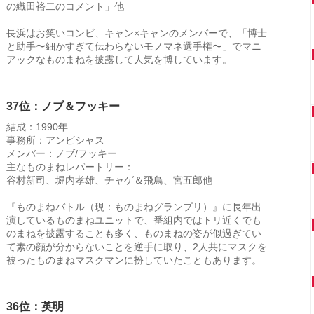
の織田裕二のコメント」他
長浜はお笑いコンビ、キャン×キャンのメンバーで、「博士
と助手〜細かすぎて伝わらないモノマネ選手権〜」でマニ
アックなものまねを披露して人気を博しています。
37位：ノブ＆フッキー
結成：1990年
事務所：アンビシャス
メンバー：ノブ/フッキー
主なものまねレパートリー：
谷村新司、堀内孝雄、チャゲ＆飛鳥、宮五郎他
『ものまねバトル（現：ものまねグランプリ）』に長年出
演しているものまねユニットで、番組内ではトリ近くでも
のまねを披露することも多く、ものまねの姿が似過ぎてい
て素の顔が分からないことを逆手に取り、2人共にマスクを
被ったものまねマスクマンに扮していたこともあります。
36位：英明