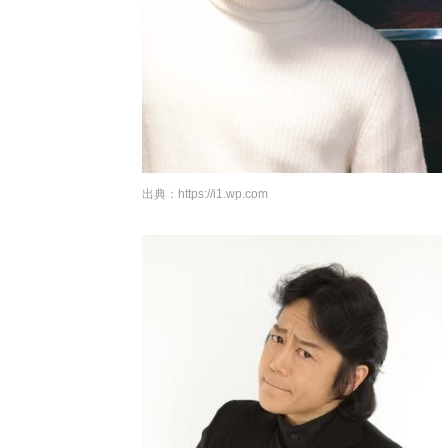
出典：
https://i1.wp.com