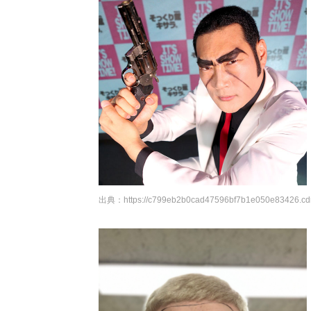
出典：
https://c799eb2b0cad47596bf7b1e050e83426.cdn