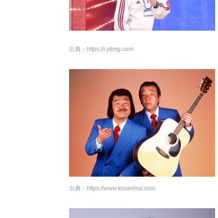
出典：
https://i.ytimg.com
出典：
https://www.kouenirai.com