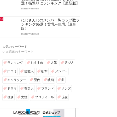
選！衝撃順にランキング【最新版】
maru.wanwan
15
にじさんじのメンバー胸カップ数ラ
ンキング65選！貧乳～巨乳【最新
版】
maru.wanwan
人気のキーワード
いま話題のキーワード
ランキング
おすすめ
人気
選び方
口コミ
芸能人
衝撃
メンバー
キャラクター
歴代
映画
曲
ドラマ
有名人
ブランド
メンズ
強さ
女性
プロフィール
現在