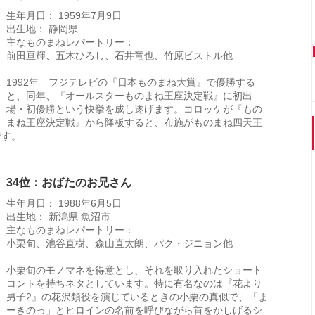
生年月日： 1959年7月9日
出生地： 静岡県
主なものまねレパートリー：
前田亘輝、五木ひろし、石井竜也、竹原ピストル他
1992年 フジテレビの『日本ものまね大賞』で優勝する
と、同年、『オールスターものまね王座決定戦』に初出
場・初優勝という快挙を成し遂げます。コロッケが『もの
まね王座決定戦』から降板すると、布施がものまね四天王
です。
34位：おばたのお兄さん
生年月日： 1988年6月5日
出生地： 新潟県 魚沼市
主なものまねレパートリー：
小栗旬、池谷直樹、森山直太朗、パク・ジニョン他
小栗旬のモノマネを得意とし、それを取り入れたショート
コントを持ちネタとしています。特に有名なのは『花より
男子2』の花沢類役を演じているときの小栗の真似で、「ま
ーきのっ」とヒロインの名前を呼びながら首をかしげるシ