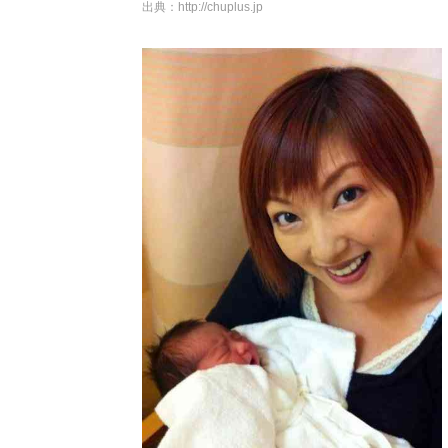
出典：
http://chuplus.jp