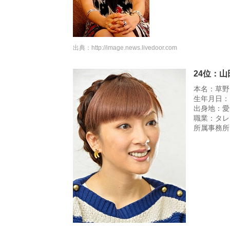
出典：
http://image.news.livedoor.com
24位：
本名：草野
生年月日：1
出身地：愛
職業：タレ
所属事務所