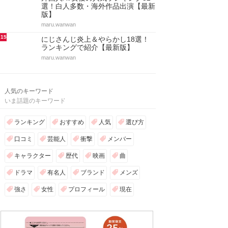
選！白人多数・海外作品出演【最新
版】
maru.wanwan
15
にじさんじ炎上＆やらかし18選！
ランキングで紹介【最新版】
maru.wanwan
人気のキーワード
いま話題のキーワード
ランキング
おすすめ
人気
選び方
口コミ
芸能人
衝撃
メンバー
キャラクター
歴代
映画
曲
ドラマ
有名人
ブランド
メンズ
強さ
女性
プロフィール
現在