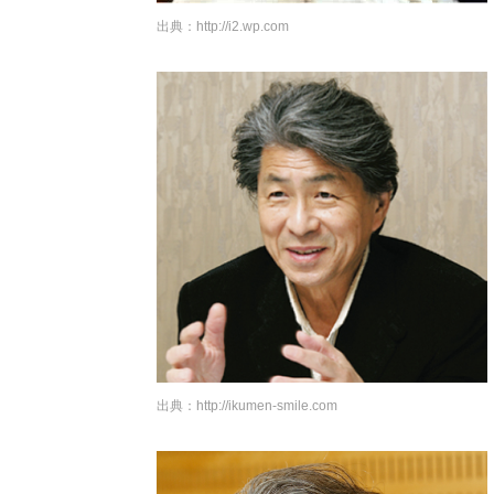
出典：
http://i2.wp.com
出典：
http://ikumen-smile.com