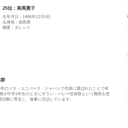
25位：美馬寛子
生年月日：1986年12月5日
出身地：徳島県
職業：タレント
候群
08年のミス・ユニバース・ジャパンで代表に選ばれたことで有
身が中学1年生のときにギラン・バレー症候群という難病を患
間治療に専念し、無事に完治しています。