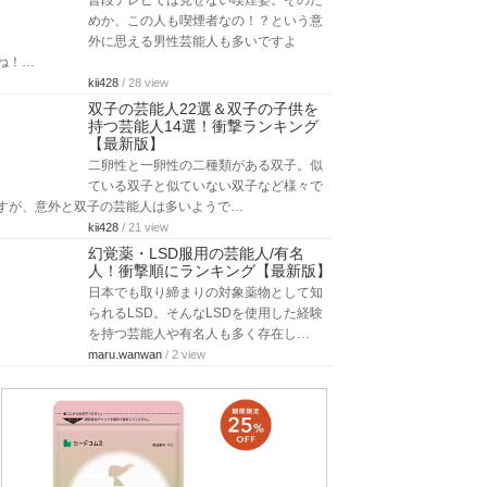
普段テレビでは見せない喫煙姿。そのた
めか、この人も喫煙者なの！？という意
外に思える男性芸能人も多いですよ
ね！…
kii428
/ 28 view
双子の芸能人22選＆双子の子供を
持つ芸能人14選！衝撃ランキング
【最新版】
二卵性と一卵性の二種類がある双子。似
ている双子と似ていない双子など様々で
すが、意外と双子の芸能人は多いようで…
kii428
/ 21 view
幻覚薬・LSD服用の芸能人/有名
人！衝撃順にランキング【最新版】
日本でも取り締まりの対象薬物として知
られるLSD。そんなLSDを使用した経験
を持つ芸能人や有名人も多く存在し…
maru.wanwan
/ 2 view