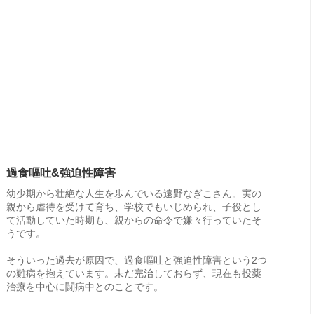
過食嘔吐&強迫性障害
幼少期から壮絶な人生を歩んでいる遠野なぎこさん。実の
親から虐待を受けて育ち、学校でもいじめられ、子役とし
て活動していた時期も、親からの命令で嫌々行っていたそ
うです。
そういった過去が原因で、過食嘔吐と強迫性障害という2つ
の難病を抱えています。未だ完治しておらず、現在も投薬
治療を中心に闘病中とのことです。