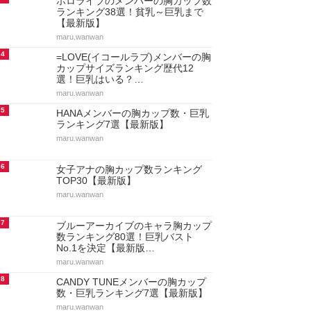
ホロライブのメンバーの胸カップ数
ランキング38選！貧乳～巨乳まで
【最新版】
maru.wanwan
4
=LOVE(イコールラブ)メンバーの胸
カップサイズランキング歴代12
選！巨乳はいる？…
maru.wanwan
5
HANAメンバーの胸カップ数・巨乳
ランキング7選【最新版】
maru.wanwan
6
女子アナの胸カップ数ランキング
TOP30【最新版】
maru.wanwan
7
ブルーアーカイブのキャラ胸カップ
数ランキング80選！巨乳バスト
No.1を決定【最新版…
maru.wanwan
8
CANDY TUNEメンバーの胸カップ
数・巨乳ランキング7選【最新版】
maru.wanwan