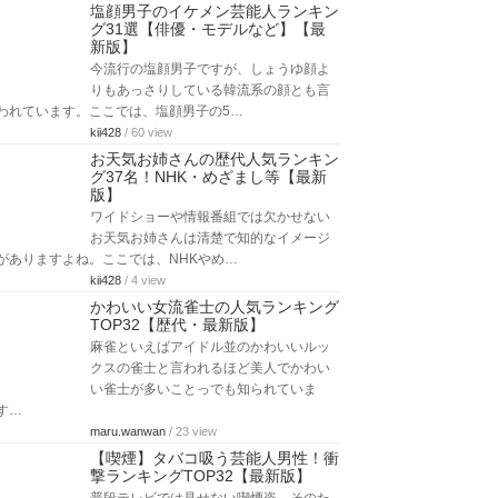
塩顔男子のイケメン芸能人ランキン
グ31選【俳優・モデルなど】【最
新版】
今流行の塩顔男子ですが、しょうゆ顔よ
りもあっさりしている韓流系の顔とも言
われています。ここでは、塩顔男子の5…
kii428
/ 60 view
お天気お姉さんの歴代人気ランキン
グ37名！NHK・めざまし等【最新
版】
ワイドショーや情報番組では欠かせない
お天気お姉さんは清楚で知的なイメージ
がありますよね。ここでは、NHKやめ…
kii428
/ 4 view
かわいい女流雀士の人気ランキング
TOP32【歴代・最新版】
麻雀といえばアイドル並のかわいいルッ
クスの雀士と言われるほど美人でかわい
い雀士が多いことっでも知られていま
す…
maru.wanwan
/ 23 view
【喫煙】タバコ吸う芸能人男性！衝
撃ランキングTOP32【最新版】