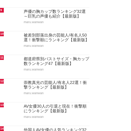
9
声優の胸カップ数ランキング32選
～巨乳の声優も紹介【最新版】
maru.wanwan
10
被差別部落出身の芸能人/有名人50
選！衝撃順にランキング【最新版】
maru.wanwan
11
都道府県別バストサイズ・胸カップ
数ランキング47【最新版】
maru.wanwan
12
崇教真光の芸能人/有名人22選！衝
撃ランキング【最新版】
maru.wanwan
13
AV女優30人の引退と現在！衝撃順
にランキング【最新版】
maru.wanwan
14
外国人AV女優の人気ランキング32