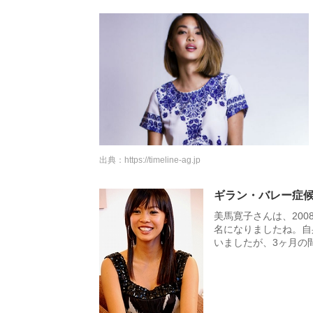
出典：
https://timeline-ag.jp
ギラン・バレー症
美馬寛子さんは、20
名になりましたね。自
いましたが、3ヶ月の