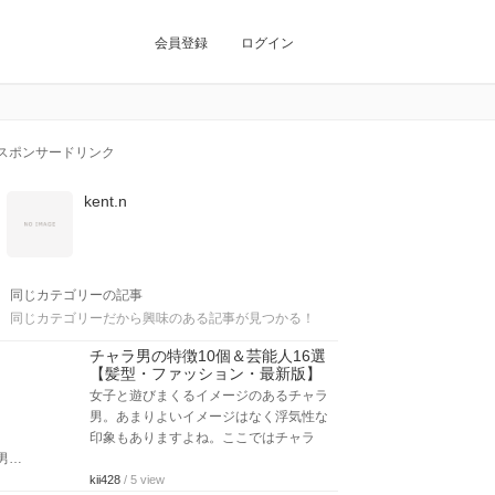
会員登録
ログイン
スポンサードリンク
kent.n
同じカテゴリーの記事
同じカテゴリーだから興味のある記事が見つかる！
チャラ男の特徴10個＆芸能人16選
【髪型・ファッション・最新版】
女子と遊びまくるイメージのあるチャラ
男。あまりよいイメージはなく浮気性な
印象もありますよね。ここではチャラ
男…
kii428
/ 5 view