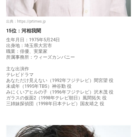
出典：
https://prtimes.jp
15位：河相我聞
生年月日：1975年5月24日
出身地：埼玉県大宮市
職業：俳優、実業家
所属事務所：ウィーズカンパニー
主な出演作
テレビドラマ
あなただけ見えない（1992年フジテレビ）間宮望 役
未成年（1995年TBS）神谷勤 役
みにくいアヒルの子（1996年フジテレビ）沢木茂 役
ガラスの仮面2（1998年テレビ朝日）風間拓矢 役
三姉妹探偵団（1998年日本テレビ）国友靖之 役