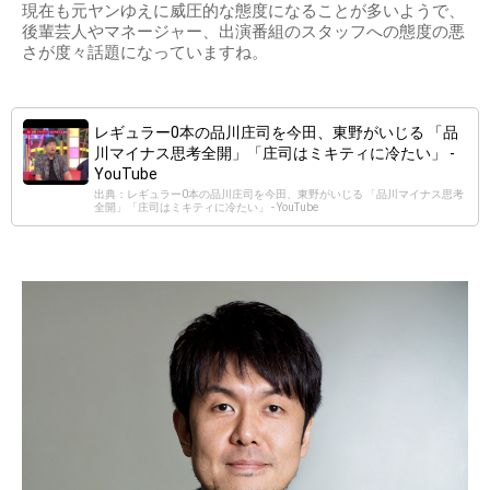
現在も元ヤンゆえに威圧的な態度になることが多いようで、
後輩芸人やマネージャー、出演番組のスタッフへの態度の悪
さが度々話題になっていますね。
レギュラー0本の品川庄司を今田、東野がいじる 「品
川マイナス思考全開」「庄司はミキティに冷たい」 -
YouTube
出典：レギュラー0本の品川庄司を今田、東野がいじる 「品川マイナス思考
全開」「庄司はミキティに冷たい」 - YouTube