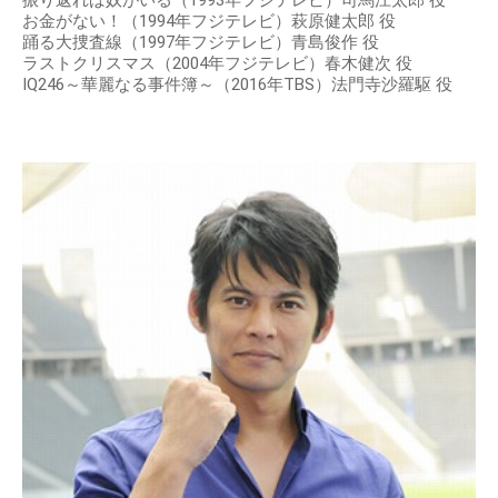
お金がない！（1994年フジテレビ）萩原健太郎 役
踊る大捜査線（1997年フジテレビ）青島俊作 役
ラストクリスマス（2004年フジテレビ）春木健次 役
IQ246～華麗なる事件簿～（2016年TBS）法門寺沙羅駆 役