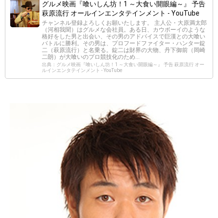
グルメ映画『喰いしん坊！1 ～大食い開眼編～』 予告
萩原流行 オールインエンタテインメント - YouTube
チャンネル登録よろしくお願いたします。 主人公・大原満太郎
（河相我聞）はグルメな会社員。ある日、カウボーイのような
格好をした男と出会い、その男のアドバイスで巨漢との大喰い
バトルに勝利。その男は、プロフードファイター・ハンター錠
二（萩原流行）と名乗る。錠二は財界の大物、丹下御前（岡崎
二朗）が大喰いのプロ競技化のため...
出典：グルメ映画『喰いしん坊！1 ～大食い開眼編～』 予告 萩原流行 オー
ルインエンタテインメント - YouTube