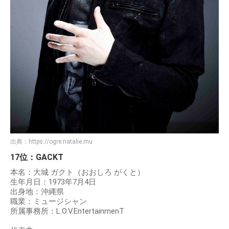
出典：
https://ogre.natalie.mu
17位：GACKT
本名：大城 ガクト（おおしろ がくと）
生年月日：1973年7月4日
出身地：沖縄県
職業：ミュージシャン
所属事務所：L.O.V.EntertainmenT