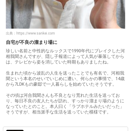
出典：
https://www.sankei.com
自宅が不良の溜まり場に
珍しい名前と中性的なルックスで1990年代にブレイクした河
相我聞さんですが、隠し子報道によって人気が暴落してから
は、テレビから姿を消していた時期もありましたね。
生まれた頃から波乱の人生を送ったことでも有名で、河相我
聞という本名のせいでいじめに遭い、何らかの事情で、14歳
から7LDKもの豪邸で一人暮らしを始めていたそうです。
その頃は河合我聞さんも不良となり荒れた生活を送ってお
り、毎日不良の友人たちが訪れ、すっかり溜まり場のように
なっていたとのこと。本人曰く「ラブホテルみたいだった」
そうですが、相当派手な生活を送っていた模様です。