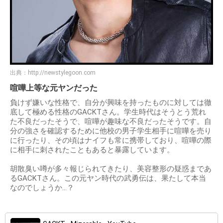
出典：
http://newstylegoon.com
喧嘩上等な元ヤンだった
負けず嫌いな性格で、自分が興味を持ったものに対しては徹
底して極める性格のGACKTさん。学生時代はそうとう荒れ
た不良だったそうで、喧嘩が趣味な不良だったそうです。自
分の強さを確認するために他校の男子学生相手に喧嘩を売り
に行ったり、その頃はナイフも常に携帯しており、喧嘩の際
に相手に刺されたこともあると暴露しています。
胡散臭い噂が多々報じられてきたり、美容整形の疑惑まであ
るGACKTさん。この元ヤン時代の武勇伝は、果たして本当
なのでしょうか…？