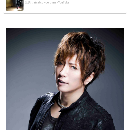
出典：aisatsu~peronna - YouTube