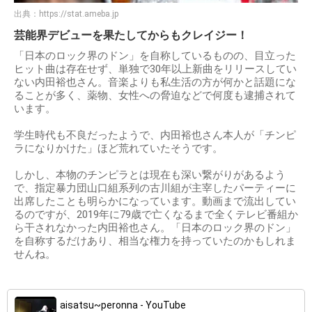
出典：
https://stat.ameba.jp
芸能界デビューを果たしてからもクレイジー！
「日本のロック界のドン」を自称しているものの、目立った
ヒット曲は存在せず、単独で30年以上新曲をリリースしてい
ない内田裕也さん。音楽よりも私生活の方が何かと話題にな
ることが多く、薬物、女性への脅迫などで何度も逮捕されて
います。
学生時代も不良だったようで、内田裕也さん本人が「チンピ
ラになりかけた」ほど荒れていたそうです。
しかし、本物のチンピラとは現在も深い繋がりがあるよう
で、指定暴力団山口組系列の古川組が主宰したパーティーに
出席したことも明らかになっています。動画まで流出してい
るのですが、2019年に79歳で亡くなるまで全くテレビ番組か
ら干されなかった内田裕也さん。「日本のロック界のドン」
を自称するだけあり、相当な権力を持っていたのかもしれま
せんね。
aisatsu~peronna - YouTube