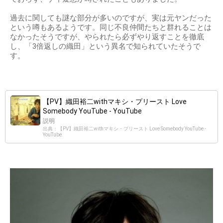
過去に関しても謎な部分が多いのですが、実は元ヤンだった
という噂もあるようです。同じ不良仲間たちと群れることは
なかったそうですが、やられたら必ずやり返すことを徹底
し、「3倍返しの織田」という異名で知られていたそうで
す。
【PV】織田裕二withマキシ・プリースト Love
Somebody YouTube - YouTube
説明
出典：【PV】織田裕二withマキシ・プリースト Love Somebody YouTube -
YouTube