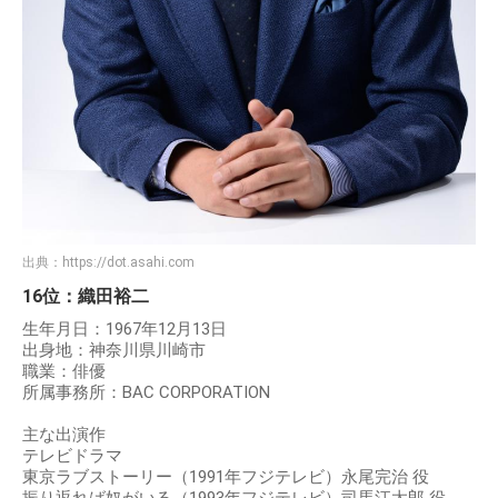
出典：
https://dot.asahi.com
16位：織田裕二
生年月日：1967年12月13日
出身地：神奈川県川崎市
職業：俳優
所属事務所：BAC CORPORATION
主な出演作
テレビドラマ
東京ラブストーリー（1991年フジテレビ）永尾完治 役
振り返れば奴がいる（1993年フジテレビ）司馬江太郎 役