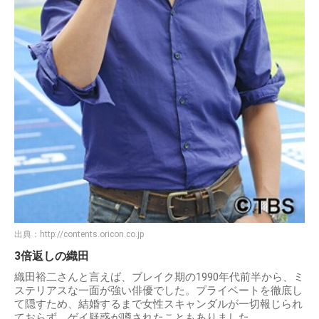
出典：
http://contents.oricon.co.jp
3倍返しの織田
織田裕二さんと言えば、ブレイク期の1990年代前半から、ミ
ステリアスな一面が強い俳優でした。プライベートを徹底し
て隠すため、結婚するまで女性スキャンダルが一切報じられ
ておらず、ゲイ疑惑が噂されたこともありました。