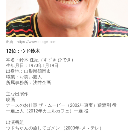
出典：
https://www.asagei.com
12位：ウド鈴木
本名：鈴木 任紀（すずき ひでき）
生年月日：1970年1月19日
出身地：山形県鶴岡市
職業：お笑い芸人
所属事務所：浅井企画
主な出演作
映画
ナースのお仕事 ザ・ムービー（2002年東宝）猿渡剛 役
一遍上人（2012年カエルカフェ）一遍 役
出演番組
ウドちゃんの旅してゴメン （2003年-メ～テレ）