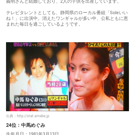
義明さんと結婚しており、2人の子供を出産しています。
テレビタレントとしても、静岡県のローカル番組「Soleいい
ね！」に出演中。消えたワンギャルが多い中、公私ともに恵
まれた毎日を過ごしているようです。
出典：
http://stat.ameba.jp
24位：中馬めぐみ
生年月日：1981年3月13日