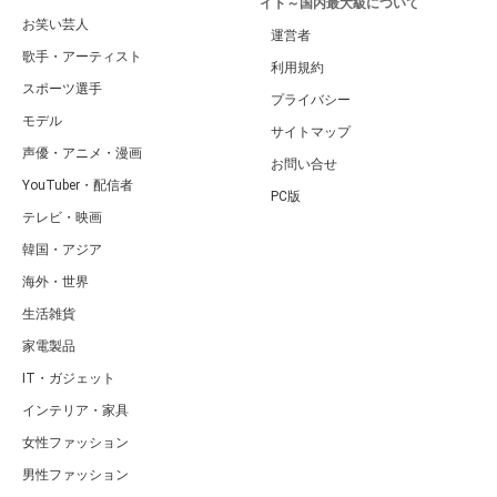
イト～国内最大級について
お笑い芸人
運営者
歌手・アーティスト
利用規約
スポーツ選手
プライバシー
モデル
サイトマップ
声優・アニメ・漫画
お問い合せ
YouTuber・配信者
PC版
テレビ・映画
韓国・アジア
海外・世界
生活雑貨
家電製品
IT・ガジェット
インテリア・家具
女性ファッション
男性ファッション