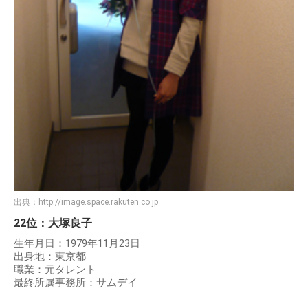
出典：
http://image.space.rakuten.co.jp
22位：大塚良子
生年月日：1979年11月23日
出身地：東京都
職業：元タレント
最終所属事務所：サムデイ