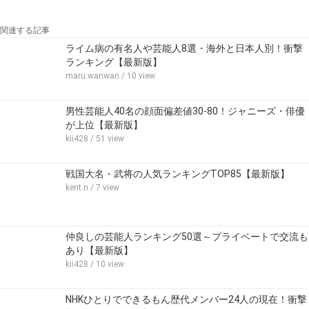
関連する記事
ライム病の有名人や芸能人8選・海外と日本人別！衝撃
ランキング【最新版】
maru.wanwan
/ 10 view
男性芸能人40名の顔面偏差値30-80！ジャニーズ・俳優
が上位【最新版】
kii428
/ 51 view
戦国大名・武将の人気ランキングTOP85【最新版】
kent.n
/ 7 view
仲良しの芸能人ランキング50選～プライベートで交流も
あり【最新版】
kii428
/ 10 view
NHKひとりでできるもん歴代メンバー24人の現在！衝撃