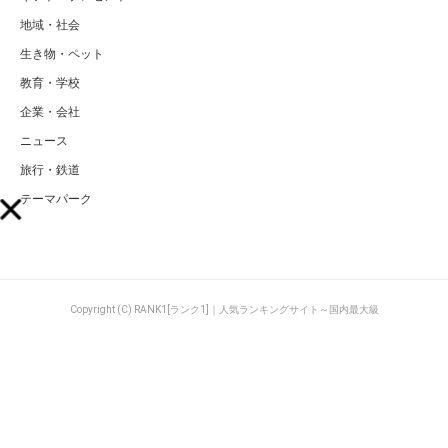
地域・社会
生き物・ペット
教育・学校
企業・会社
ニュース
旅行・鉄道
テーマパーク
Copyright (C) RANK1[ランク1]｜人気ランキングサイト～国内最大級