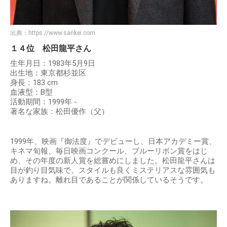
出典：
https://www.sankei.com
１４位 松田龍平さん
生年月日：1983年5月9日
出生地：東京都杉並区
身長：183 cm
血液型：B型
活動期間：1999年 -
著名な家族：松田優作（父）
1999年、映画『御法度』でデビューし、日本アカデミー賞、
キネマ旬報、毎日映画コンクール、ブルーリボン賞をはじ
め、その年度の新人賞を総嘗めにしました。松田龍平さんは
目が釣り目気味で、スタイルも良くミステリアスな雰囲気も
ありますね。離れ目であることが関係しているそうです。