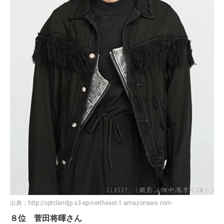
出典：
http://sptclandjp.s3-ap-northeast-1.amazonaws.com
８位 菅田将暉さん