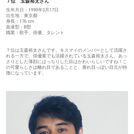
７位 玉森裕太さん
生年月日：1990年3月17日
出生地：東京都
身長：176 cm
血液型：B型
職業：歌手、俳優、タレント
７位は玉森裕太さんです。キスマイのメンバーとして活躍さ
れる一方で、俳優業でも活躍されている玉森裕太さん。あっ
さりとした薄顔にぱっちりした目はかわいらしいですね！こ
の可愛らしさは離れ目であることと、垂れ目っぽい目元が特
徴になっています。