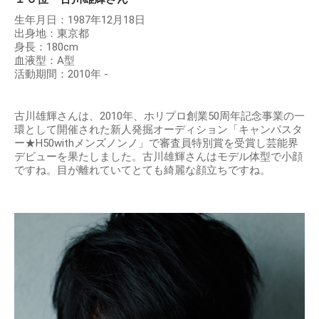
生年月日：1987年12月18日
出身地：東京都
身長：180cm
血液型：A型
活動期間：2010年 -
古川雄輝さんは、2010年、ホリプロ創業50周年記念事業の一
環として開催された新人発掘オーディション「キャンパスタ
ー★H50withメンズノンノ」で審査員特別賞を受賞し芸能界
デビューを果たしました。古川雄輝さんはモデル体型で小顔
ですね。目が離れていてとても綺麗な顔立ちですね。