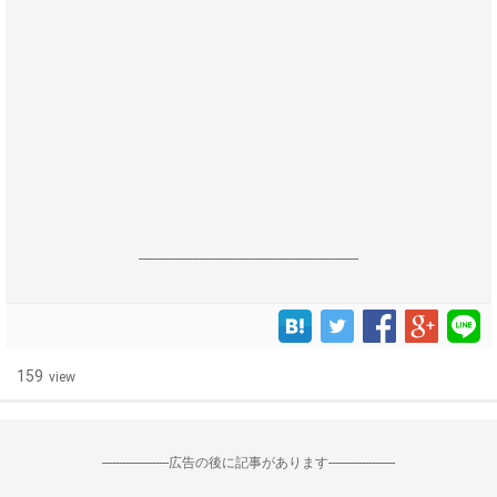
------------------------------------------------------------------
159
view
--------------------広告の後に記事があります--------------------