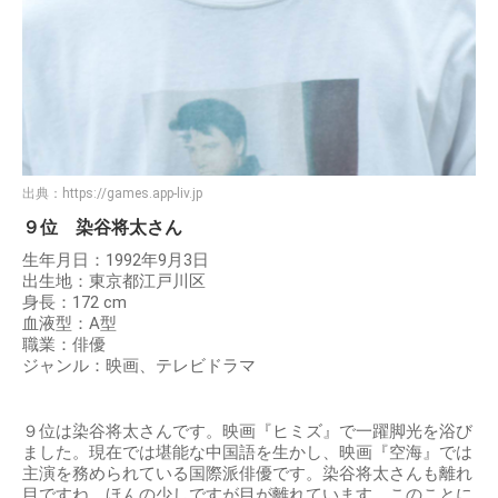
出典：
https://games.app-liv.jp
９位 染谷将太さん
生年月日：1992年9月3日
出生地：東京都江戸川区
身長：172 cm
血液型：A型
職業：俳優
ジャンル：映画、テレビドラマ
９位は染谷将太さんです。映画『ヒミズ』で一躍脚光を浴び
ました。現在では堪能な中国語を生かし、映画『空海』では
主演を務められている国際派俳優です。染谷将太さんも離れ
目ですね。ほんの少しですが目が離れています。このことに