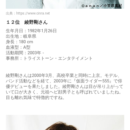
出典：
https://www.cinra.net
１２位 綾野剛さん
生年月日：1982年1月26日
出生地：岐阜県
身長：180 cm
血液型：A型
活動期間：2003年 -
事務所：トライストーン・エンタテイメント
綾野剛さんは2000年3月、高校卒業と同時に上京。モデル、
バンド活動などを経て、2003年に『仮面ライダー555』で俳
優デビューを果たしました。綾野剛さんは目が吊り上がって
いて口が大きく、元祖ヘビ顔男子とも呼ばれていましたね。
目も離れ気味で特徴的ですね。