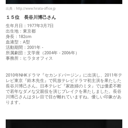
出典：
http://www.hirata-office.jp
１５位 長谷川博己さん
生年月日：1977年3月7日
出生地：東京都
身長：182cm
血液型：A型
活動期間：2001年 -
所属劇団：文学座（2004年 - 2006年）
事務所：ヒラタオフィス
2010年NHKドラマ『セカンドバージン』に出演し、2011年テ
レビ東京『鈴木先生』で民放テレビドラマ初主演を果たした
長谷川博己さん。日本テレビ『家政婦のミタ』では優柔不断
で若年なダメな父親役を演じブレイクを果たしました。長谷
川博己さんはタレ目で目が離れていますね。優しい印象があ
ります。