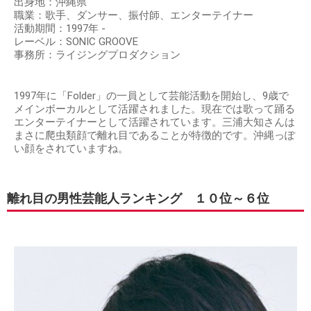
出身地：沖縄県
職業：歌手、ダンサー、振付師、エンターテイナー
活動期間：1997年 -
レーベル：SONIC GROOVE
事務所：ライジングプロダクション
1997年に「Folder」の一員として芸能活動を開始し、9歳で
メインボーカルとして活躍されました。現在では歌って踊る
エンターテイナーとして活躍されています。三浦大知さんは
まさに爬虫類顔で離れ目であることが特徴的です。沖縄っぽ
い顔をされていますね。
離れ目の男性芸能人ランキング １０位～６位