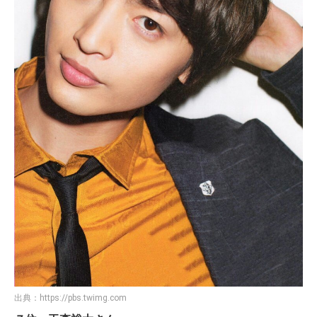
出典：
https://pbs.twimg.com