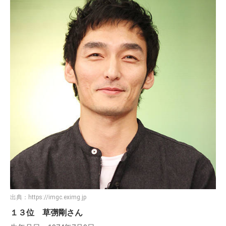
出典：
https://imgc.eximg.jp
１３位 草彅剛さん