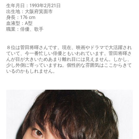
生年月日：1993年2月21日
出生地：大阪府箕面市
身長：176 cm
血液型：A型
職業：俳優、歌手
８位は菅田将暉さんです。現在、映画やドラマで大活躍され
ていて、今一番忙しい俳優ともいわれています。菅田将暉さ
んが目が大きいためあまり離れ目には見えません。しかし、
少し外側に寄っていますね。個性的な雰囲気はここからきて
いるのかもしれません。