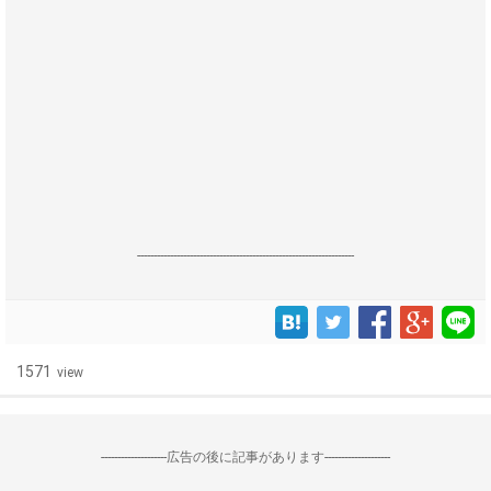
------------------------------------------------------------------
1571
view
--------------------広告の後に記事があります--------------------