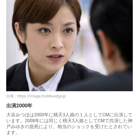
出典：
https://image.middle-edge.jp
出演2000年
大谷みつほは2000年に桃天3人娘の１人としてCMに出演して
います。2008年には同じく桃天3人娘としてCMで共演した神
戸みゆきの急死により、相当のショックを受けたとされてい
ます。