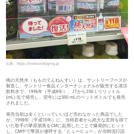
出典：
https://livedoor.blogimg.jp
桃の天然水（もものてんねんすい）は、サントリーフーズが
製造し、サントリー食品インターナショナルが販売する清涼
飲料水で、1996年（平成8年）、JTから350ミリリットル
(mL) 缶で発売し、翌年には500 mLのペットボトルでも発売
されました。
発売当初は全くといっていいほど売れなかった商品でした
が、1998年（平成10年）に、当時若者から絶大な支持を得て
いた歌手の華原朋美をCMに起用したことで爆発的にヒット
し、CM中で華原が連呼する「ヒューヒュー」が当時流行語