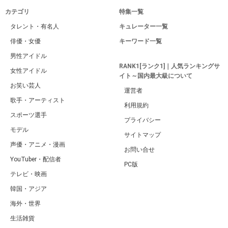
カテゴリ
特集一覧
タレント・有名人
キュレーター一覧
俳優・女優
キーワード一覧
男性アイドル
RANK1[ランク1]｜人気ランキングサ
女性アイドル
イト～国内最大級について
お笑い芸人
運営者
歌手・アーティスト
利用規約
スポーツ選手
プライバシー
モデル
サイトマップ
声優・アニメ・漫画
お問い合せ
YouTuber・配信者
PC版
テレビ・映画
韓国・アジア
海外・世界
生活雑貨