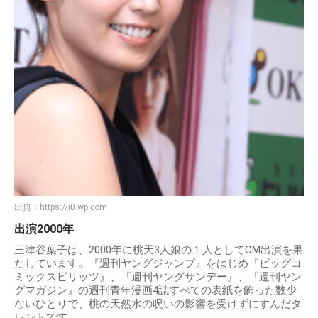
出典：
https://i0.wp.com
出演2000年
三津谷葉子は、2000年に桃天3人娘の１人としてCM出演を果
たしています。『週刊ヤングジャンプ』をはじめ『ビッグコ
ミックスピリッツ』、『週刊ヤングサンデー』、『週刊ヤン
グマガジン』の週刊青年漫画4誌すべての表紙を飾った数少
ないひとりで、桃の天然水の呪いの影響を受けずにすんだタ
レントです。