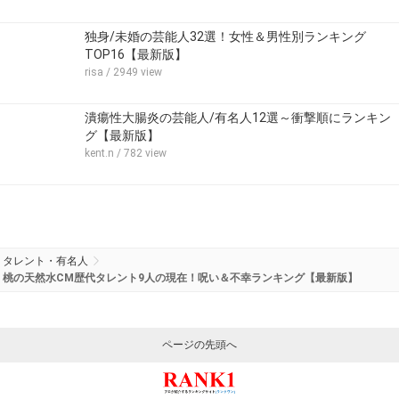
独身/未婚の芸能人32選！女性＆男性別ランキング
TOP16【最新版】
risa
/ 2949 view
潰瘍性大腸炎の芸能人/有名人12選～衝撃順にランキン
グ【最新版】
kent.n
/ 782 view
タレント・有名人
桃の天然水CM歴代タレント9人の現在！呪い＆不幸ランキング【最新版】
ページの先頭へ