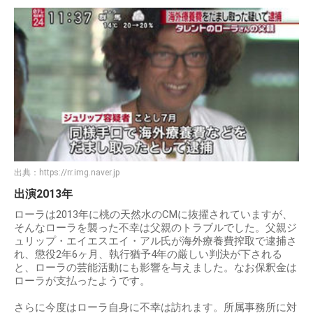
出典：
https://rr.img.naver.jp
出演2013年
ローラは2013年に桃の天然水のCMに抜擢されていますが、
そんなローラを襲った不幸は父親のトラブルでした。父親ジ
ュリップ・エイエスエイ・アル氏が海外療養費搾取で逮捕さ
れ、懲役2年6ヶ月、執行猶予4年の厳しい判決が下される
と、ローラの芸能活動にも影響を与えました。なお保釈金は
ローラが支払ったようです。
さらに今度はローラ自身に不幸は訪れます。所属事務所に対