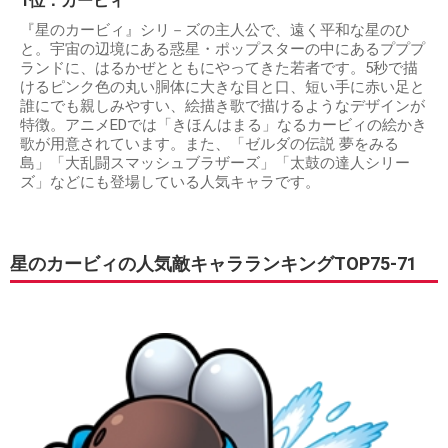
1位：カービィ
『星のカービィ』シリ－ズの主人公で、遠く平和な星のひ
と。宇宙の辺境にある惑星・ポップスターの中にあるプププ
ランドに、はるかぜとともにやってきた若者です。5秒で描
けるピンク色の丸い胴体に大きな目と口、短い手に赤い足と
誰にでも親しみやすい、絵描き歌で描けるようなデザインが
特徴。アニメEDでは「きほんはまる」なるカービィの絵かき
歌が用意されています。また、「ゼルダの伝説 夢をみる
島」「大乱闘スマッシュブラザーズ」「太鼓の達人シリー
ズ」などにも登場している人気キャラです。
星のカービィの人気敵キャラランキングTOP75-71