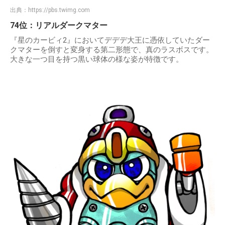
出典：
https://pbs.twimg.com
74位：リアルダークマター
『星のカービィ2』においてデデデ大王に憑依していたダー
クマターを倒すと変身する第二形態で、真のラスボスです。
大きな一つ目を持つ黒い球体の様な姿が特徴です。