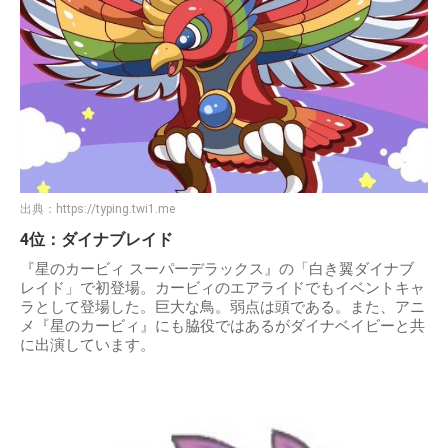
出典：
https://typing.twi1.me
4位：ダイナブレイド
『星のカービィ スーパーデラックス』の「白き翼ダイナブ
レイド」で初登場。カービィのエアライドでもイベントキャ
ラとして登場した。巨大な鳥。弱点は頭である。また、アニ
メ『星のカービィ』にも脇役ではあるがダイナベイビーと共
に出演しています。