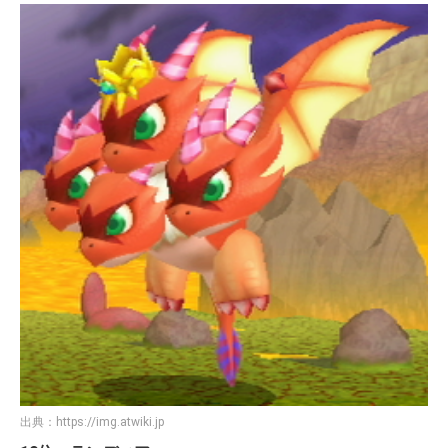
出典：
https://img.atwiki.jp