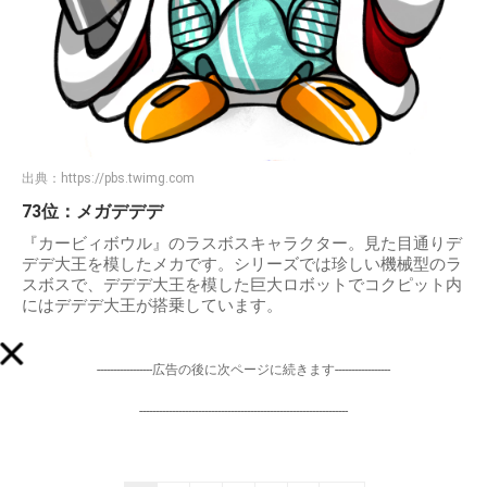
出典：
https://pbs.twimg.com
73位：メガデデデ
『カービィボウル』のラスボスキャラクター。見た目通りデ
デデ大王を模したメカです。シリーズでは珍しい機械型のラ
スボスで、デデデ大王を模した巨大ロボットでコクピット内
にはデデデ大王が搭乗しています。
-----------------広告の後に次ページに続きます-----------------
----------------------------------------------------------------