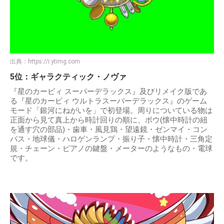
出典：
https://i.ytimg.com
5位：ギャラクティック・ノヴァ
『星のカービィ スーパーデラックス』及びリメイク版であ
る『星のカービィ ウルトラスーパーデラックス』のゲーム
モード「銀河にねがいを」で初登場。周りについている物は
正面から見て真上から時計回りの順に、ボウ(懐中時計の紐
を通す穴の部品)・歯車・風見鶏・望遠鏡・ゼンマイ・コン
パス・地球儀・ハロゲンランプ・振り子・懐中時計・三角定
規・チェーン・ピアノの鍵盤・メーターのようなもの・電球
です。