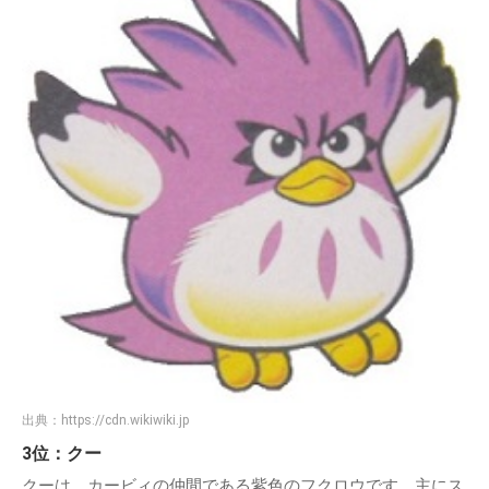
出典：
https://cdn.wikiwiki.jp
3位：クー
クーは、カービィの仲間である紫色のフクロウです。主にス