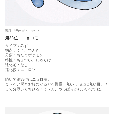
出典：
https://kamigame.jp
第38位・ニョロモ
タイプ：みず
弱点：くさ、でんき
分類：おたまポケモン
特性：ちょすい、しめりけ
進化前：なし
進化後：ニョロゾ
続いて第38位はニョロモ。
ま～るい形とお腹のぐるぐる模様、丸いしっぽに丸い目、そ
して分厚いくちびる！う～ん、やっぱりかわいいですね。