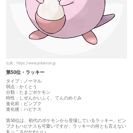
出典：
https://www.pokemon.jp
第50位・ラッキー
タイプ：ノーマル
弱点：かくとう
分類：たまごポケモン
特性：しぜんかいふく、てんのめぐみ
進化前：ピンプク
進化後：ハピナス
第50位は、初代のポケモンから登場しているラッキー。ピン
プクもハピナスも可愛いですが、ラッキーの何とも言えない
丸っこさがかわいい。