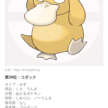
出典：
https://kamigame.jp
第39位・コダック
タイプ：みず
弱点：くさ、でんき
分類：あひるポケモン
特性：しめりけ、ノーてんき
進化前：なし
進化後：ゴルダック