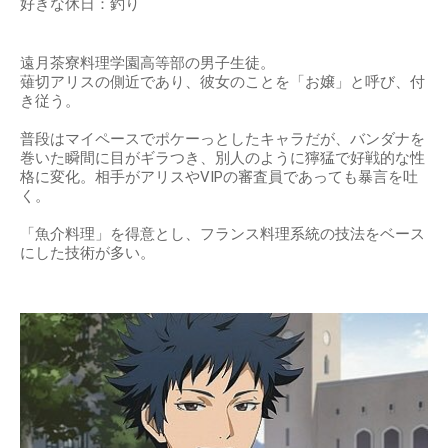
好きな休日：釣り
遠月茶寮料理学園高等部の男子生徒。
薙切アリスの側近であり、彼女のことを「お嬢」と呼び、付
き従う。
普段はマイペースでポケーっとしたキャラだが、バンダナを
巻いた瞬間に目がギラつき、別人のように獰猛で好戦的な性
格に変化。相手がアリスやVIPの審査員であっても暴言を吐
く。
「魚介料理」を得意とし、フランス料理系統の技法をベース
にした技術が多い。