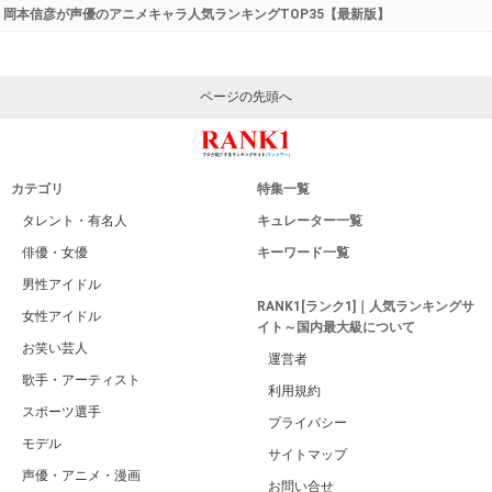
岡本信彦が声優のアニメキャラ人気ランキングTOP35【最新版】
ページの先頭へ
カテゴリ
特集一覧
タレント・有名人
キュレーター一覧
俳優・女優
キーワード一覧
男性アイドル
RANK1[ランク1]｜人気ランキングサ
女性アイドル
イト～国内最大級について
お笑い芸人
運営者
歌手・アーティスト
利用規約
スポーツ選手
プライバシー
モデル
サイトマップ
声優・アニメ・漫画
お問い合せ