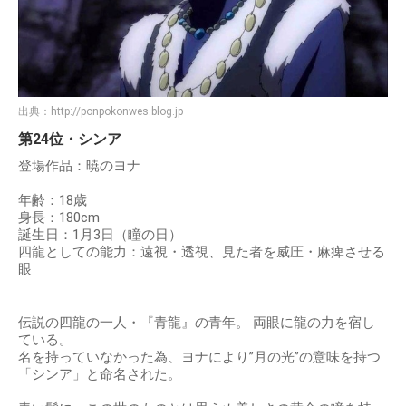
出典：
http://ponpokonwes.blog.jp
第24位・シンア
登場作品：暁のヨナ
年齢：18歳
身長：180cm
誕生日：1月3日（瞳の日）
四龍としての能力：遠視・透視、見た者を威圧・麻痺させる
眼
伝説の四龍の一人・『青龍』の青年。 両眼に龍の力を宿し
ている。
名を持っていなかった為、ヨナにより”月の光”の意味を持つ
「シンア」と命名された。