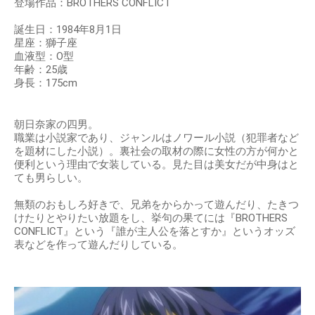
登場作品：BROTHERS CONFLICT
誕生日：1984年8月1日
星座：獅子座
血液型：O型
年齢：25歳
身長：175cm
朝日奈家の四男。
職業は小説家であり、ジャンルはノワール小説（犯罪者など
を題材にした小説）。裏社会の取材の際に女性の方が何かと
便利という理由で女装している。見た目は美女だが中身はと
ても男らしい。
無類のおもしろ好きで、兄弟をからかって遊んだり、たきつ
けたりとやりたい放題をし、挙句の果てには『BROTHERS
CONFLICT』という『誰が主人公を落とすか』というオッズ
表などを作って遊んだりしている。