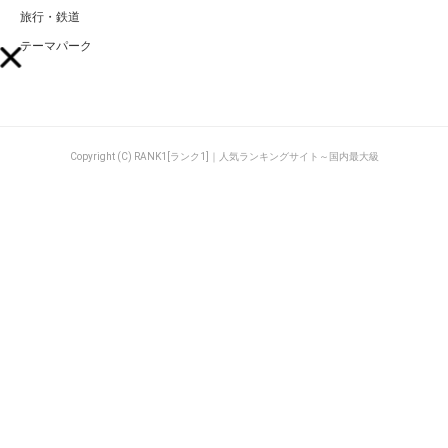
旅行・鉄道
テーマパーク
Copyright (C) RANK1[ランク1]｜人気ランキングサイト～国内最大級