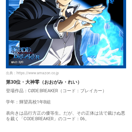
出典：
https://www.amazon.co.jp
第30位・大神零（おおがみ・れい）
登場作品：CØDE:BREAKER（コード：ブレイカー）
学年：輝望高校1年B組
表向きは品行方正の優等生。だが、その正体は法で裁けぬ悪
を裁く「CODE:BREAKER」のコード：06。