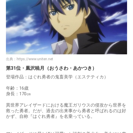
出典：
https://www.uniten.net
第31位・凰沢暁月（おうさわ・あかつき）
登場作品：はぐれ勇者の鬼畜美学（エステティカ）
年齢：16歳
身長：170㎝
異世界アレイザードにおける魔王ガリウスの侵攻から世界を
救った勇者。だが、過去の出来事から勇者と呼ばれるのは好
かず、自称『はぐれ勇者』を名乗っている。