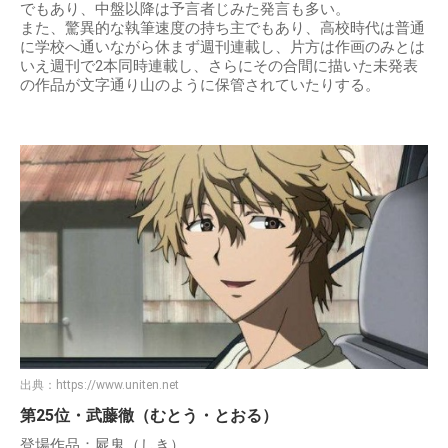
でもあり、中盤以降は予言者じみた発言も多い。
また、驚異的な執筆速度の持ち主でもあり、高校時代は普通
に学校へ通いながら休まず週刊連載し、片方は作画のみとは
いえ週刊で2本同時連載し、さらにその合間に描いた未発表
の作品が文字通り山のように保管されていたりする。
出典：
https://www.uniten.net
第25位・武藤徹（むとう・とおる）
登場作品：屍鬼（しき）