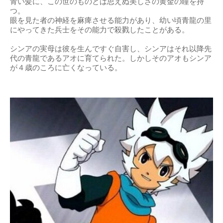
青い髪に、この世のものとは思えぬ美しさの黄金の瞳を持
つ。
眼を見た者の神経を麻痺させる能力があり、幼い頃青龍の里
にやってきた兵士をその能力で殺戮したことがある。
シンアの実母は彼を生んですぐ自害し、シンアはそれ以降先
代の青龍であるアオに育てられた。しかしそのアオもシンア
が４歳のころに亡くなっている。