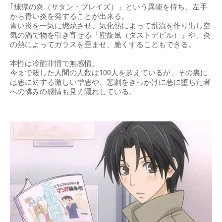
｢煉獄の炎（サタン・ブレイズ）」という異能を持ち、左手
から青い炎を発することが出来る。
青い炎を一気に燃焼させ、気化熱によって乱流を作り出し空
気の渦で物を引き寄せる「塵旋風（ダストデビル）」や、炎
の熱によってガラスを歪ませ、脆くすることもできる。
本性は冷酷非情で無感情。
今まで殺した人間の人数は100人を超えているが、その裏に
は悪に対する激しい憎悪や、悲劇をきっかけに悪に堕ちた者
への憐みの感情も見え隠れしている。