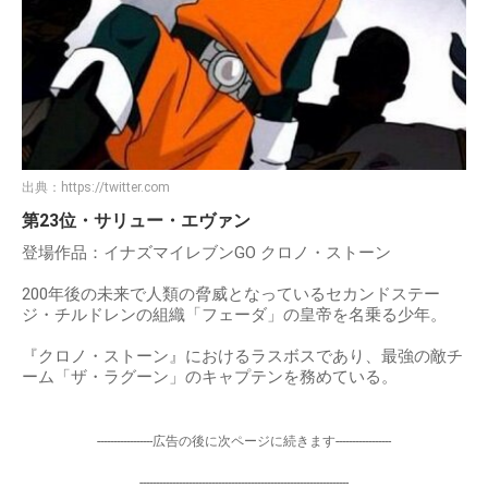
出典：
https://twitter.com
第23位・サリュー・エヴァン
登場作品：イナズマイレブンGO クロノ・ストーン
200年後の未来で人類の脅威となっているセカンドステー
ジ・チルドレンの組織「フェーダ」の皇帝を名乗る少年。
『クロノ・ストーン』におけるラスボスであり、最強の敵チ
ーム「ザ・ラグーン」のキャプテンを務めている。
-----------------広告の後に次ページに続きます-----------------
----------------------------------------------------------------