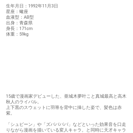
生年月日：1992年11月3日
星座：蠍座
血液型：AB型
出身：青森県
身長：171cm
体重：59kg
15歳で漫画家デビューした、亜城木夢叶こと真城最高と高木
秋人のライバル。
上下黒のスウェットに羽箒を背中に挿した姿で、髪色は赤
紫。
「シュピーン」や「ズババババ」などといった効果音を口走
りながら漫画を描いている変人キャラ。と同時に天才キャラ