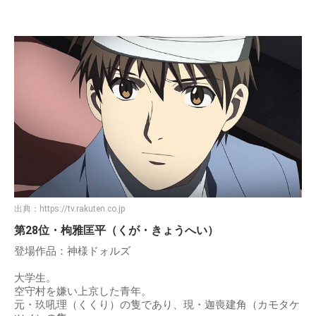
出典：
https://tv.rakuten.co.jp
第28位・枸雅匡平（くが・きょうへい）
登場作品：神様ドォルズ
大学生。
空守村を嫌い上京した青年。
元・玖吼理（くくり）の隻であり、現・迦喪建角（カモタケ