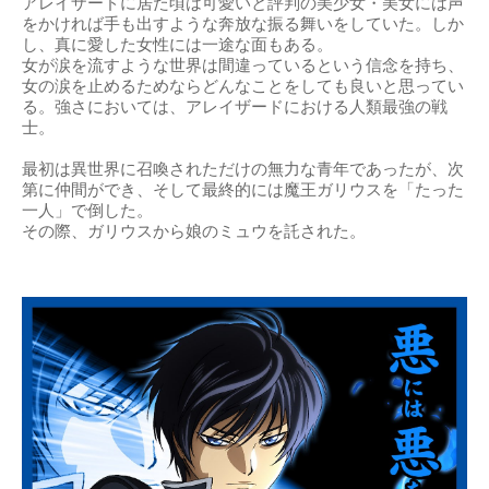
アレイザードに居た頃は可愛いと評判の美少女・美女には声
をかければ手も出すような奔放な振る舞いをしていた。しか
し、真に愛した女性には一途な面もある。
女が涙を流すような世界は間違っているという信念を持ち、
女の涙を止めるためならどんなことをしても良いと思ってい
る。強さにおいては、アレイザードにおける人類最強の戦
士。
最初は異世界に召喚されただけの無力な青年であったが、次
第に仲間ができ、そして最終的には魔王ガリウスを「たった
一人」で倒した。
その際、ガリウスから娘のミュウを託された。