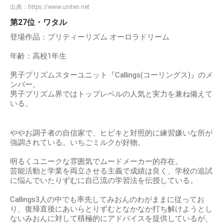
出典：
https://www.uniten.net
第27位・ワタル
登場作品：プリティーリズム オーロラドリーム
年齢：高校1年生
男子プリズムスターユニット『Callings(コーリングス)』のメ
ンバー。
男子プリズム界ではトップレベルの人気と実力を兼ね備えて
いる。
ややお調子者の自信家で、ヒビキと対照的に練習嫌いな所が
強調されている。いちごミルクが好物。
明るくユニークな雰囲気でムードメーカー的存在。
芸能活動と学業を両立させる主義で成績は良く、学校の追試
に悩んでいたりずむに自己流の学習法を伝授している。
Callings3人の中でも率先してみおんのわがままに従ってお
り、復帰直後にあいらとりずむとなかなか打ち解けようとし
ないみおんに対して積極的にアドバイスを提供しているが、