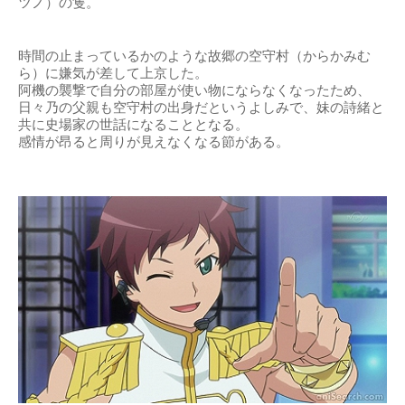
ツノ）の隻。
時間の止まっているかのような故郷の空守村（からかみむ
ら）に嫌気が差して上京した。
阿機の襲撃で自分の部屋が使い物にならなくなったため、
日々乃の父親も空守村の出身だというよしみで、妹の詩緒と
共に史場家の世話になることとなる。
感情が昂ると周りが見えなくなる節がある。