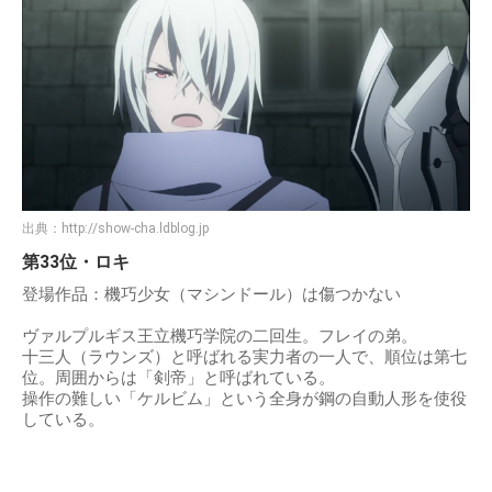
出典：
http://show-cha.ldblog.jp
第33位・ロキ
登場作品：機巧少女（マシンドール）は傷つかない
ヴァルプルギス王立機巧学院の二回生。フレイの弟。
十三人（ラウンズ）と呼ばれる実力者の一人で、順位は第七
位。周囲からは「剣帝」と呼ばれている。
操作の難しい「ケルビム」という全身が鋼の自動人形を使役
している。