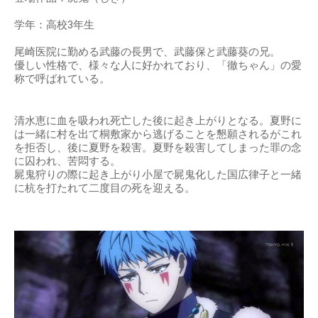
学年：高校3年生
尾崎医院に勤める武藤の長男で、武藤保と武藤葵の兄。
優しい性格で、様々な人に好かれており、「徹ちゃん」の愛
称で呼ばれている。
清水恵に血を吸われ死亡した後に起き上がりとなる。夏野に
は一緒に村を出て桐敷家から逃げることを懇願されるがこれ
を拒否し、後に夏野を殺害。夏野を殺害してしまった罪の念
に囚われ、苦悶する。
屍鬼狩りの際に起き上がり小屋で屍鬼化した国広律子と一緒
に杭を打たれて二度目の死を迎える。