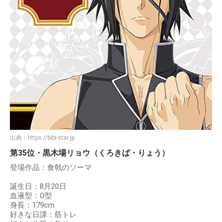
出典：
https://bibi-star.jp
第35位・黒木場リョウ（くろきば・りょう）
登場作品：食戟のソーマ
誕生日：8月20日
血液型：O型
身長：179cm
好きな日課：筋トレ