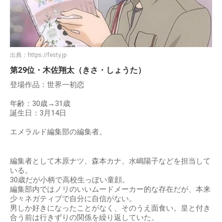
出典：
https://festy.jp
第29位・木佐翔太（きさ・しょうた）
登場作品：世界一初恋
年齢：30歳→31歳
誕生日：3月14日
エメラルド編集部の編集者。
編集者として木原ナツ、森本カナ、水嶋陽子などを担当して
いる。
30歳だが小柄で高校生っぽい童顔。
編集部内ではノリのいいムードメーカー的な存在だが、本来
少々ネガティブで自分に自信がない。
男しか好きになったことがなく、そのうえ面食い。皇と付き
合う前は行きずりの関係を繰り返していた。