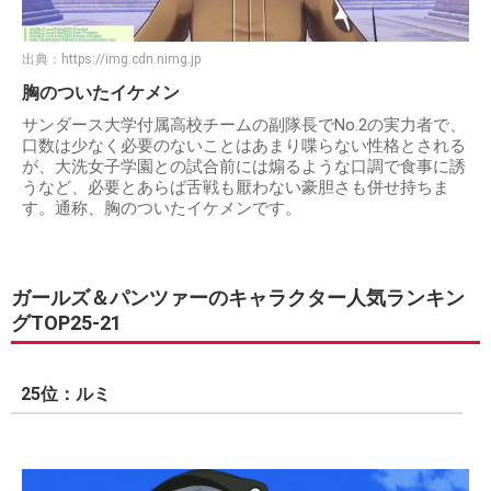
出典：
https://img.cdn.nimg.jp
胸のついたイケメン
サンダース大学付属高校チームの副隊長でNo.2の実力者で、
口数は少なく必要のないことはあまり喋らない性格とされる
が、大洗女子学園との試合前には煽るような口調で食事に誘
うなど、必要とあらば舌戦も厭わない豪胆さも併せ持ちま
す。通称、胸のついたイケメンです。
ガールズ＆パンツァーのキャラクター人気ランキン
グTOP25-21
25位：ルミ