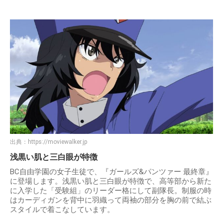
出典：
https://moviewalker.jp
浅黒い肌と三白眼が特徴
BC自由学園の女子生徒で、『ガールズ&パンツァー 最終章』
に登場します。浅黒い肌と三白眼が特徴で、高等部から新た
に入学した「受験組」のリーダー格にして副隊長。制服の時
はカーディガンを背中に羽織って両袖の部分を胸の前で結ぶ
スタイルで着こなしています。