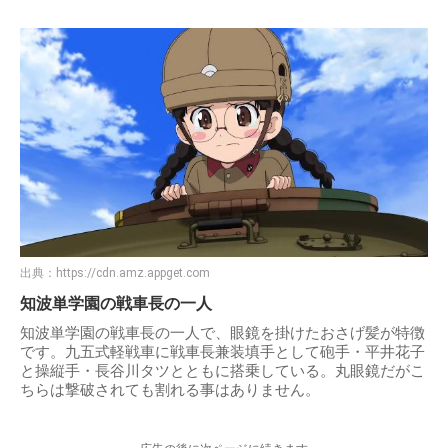
出典：
https://cdn.amz.appget.com
知波単学園の戦車長の一人
知波単学園の戦車長の一人で、眼鏡を掛けたおさげ髪が特徴
です。九五式軽戦車に戦車長兼装填手として砲手・平井花子
と操縦手・長谷川タツとともに搭乗している。丸眼鏡だがこ
ちらは撃破されても割れる事はありません。