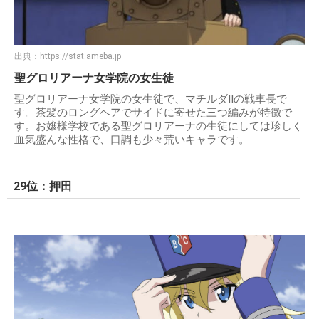
出典：
https://stat.ameba.jp
聖グロリアーナ女学院の女生徒
聖グロリアーナ女学院の女生徒で、マチルダIIの戦車長で
す。茶髪のロングヘアでサイドに寄せた三つ編みが特徴で
す。お嬢様学校である聖グロリアーナの生徒にしては珍しく
血気盛んな性格で、口調も少々荒いキャラです。
29位：押田