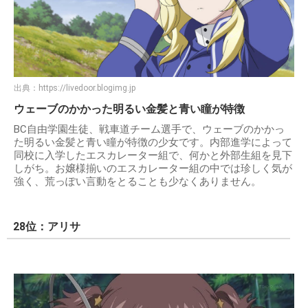
出典：
https://livedoor.blogimg.jp
ウェーブのかかった明るい金髪と青い瞳が特徴
BC自由学園生徒、戦車道チーム選手で、ウェーブのかかっ
た明るい金髪と青い瞳が特徴の少女です。内部進学によって
同校に入学したエスカレーター組で、何かと外部生組を見下
しがち。お嬢様揃いのエスカレーター組の中では珍しく気が
強く、荒っぽい言動をとることも少なくありません。
28位：アリサ