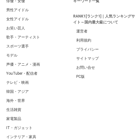
俳優・女優
キーワード一覧
男性アイドル
RANK1[ランク1]｜人気ランキングサ
女性アイドル
イト～国内最大級について
お笑い芸人
運営者
歌手・アーティスト
利用規約
スポーツ選手
プライバシー
モデル
サイトマップ
声優・アニメ・漫画
お問い合せ
YouTuber・配信者
PC版
テレビ・映画
韓国・アジア
海外・世界
生活雑貨
家電製品
IT・ガジェット
インテリア・家具