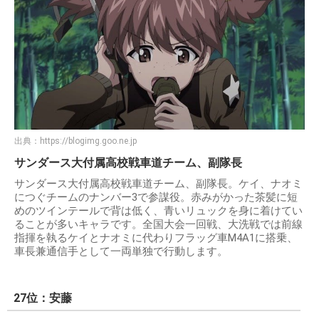
出典：
https://blogimg.goo.ne.jp
サンダース大付属高校戦車道チーム、副隊長
サンダース大付属高校戦車道チーム、副隊長。ケイ、ナオミ
につぐチームのナンバー3で参謀役。赤みがかった茶髪に短
めのツインテールで背は低く、青いリュックを身に着けてい
ることが多いキャラです。全国大会一回戦、大洗戦では前線
指揮を執るケイとナオミに代わりフラッグ車M4A1に搭乗、
車長兼通信手として一両単独で行動します。
27位：安藤