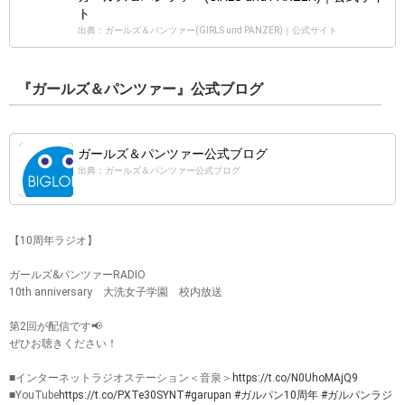
ト
出典：ガールズ＆パンツァー(GIRLS und PANZER)｜公式サイト
『ガールズ＆パンツァー』公式ブログ
ガールズ＆パンツァー公式ブログ
出典：ガールズ＆パンツァー公式ブログ
【10周年ラジオ】
ガールズ&パンツァーRADIO
10th anniversary 大洗女子学園 校内放送
第2回が配信です📢
ぜひお聴きください！
■インターネットラジオステーション＜音泉＞
https://t.co/N0UhoMAjQ9
■YouTube
https://t.co/PXTe30SYNT
#garupan
#ガルパン10周年
#ガルパンラジ