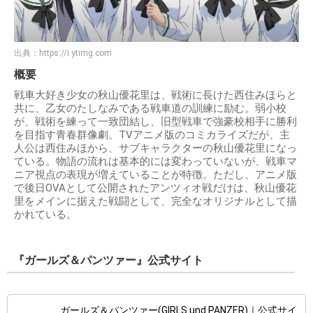
出典：
https://i.ytimg.com
概要
戦車大好き少女の秋山優花里は、戦術に長けた西住みほらと
共に、乙女のたしなみである戦車道の訓練に励む。弱小校
が、戦術を練って一致団結し、旧型戦車で強豪校相手に勝利
を目指す青春群像劇。TVアニメ版のコミカライズだが、主
人公は西住みほから、サブキャラクターの秋山優花里になっ
ている。物語の流れは基本的には変わっていないが、戦車マ
ニア視点の表現が増えていることが特徴。ただし、アニメ版
で後日OVAとして公開されたアンツィオ戦だけは、秋山優花
里をメインに据えた戦闘として、完全なオリジナルとして描
かれている。
『ガールズ＆パンツァー』公式サイト
ガールズ＆パンツァー(GIRLS und PANZER)｜公式サイ