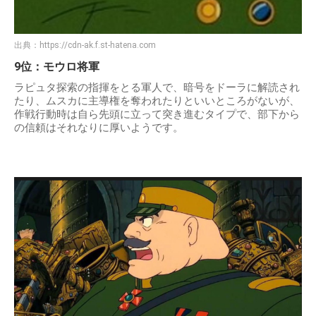
出典：
https://cdn-ak.f.st-hatena.com
9位：モウロ将軍
ラピュタ探索の指揮をとる軍人で、暗号をドーラに解読され
たり、ムスカに主導権を奪われたりといいところがないが、
作戦行動時は自ら先頭に立って突き進むタイプで、部下から
の信頼はそれなりに厚いようです。