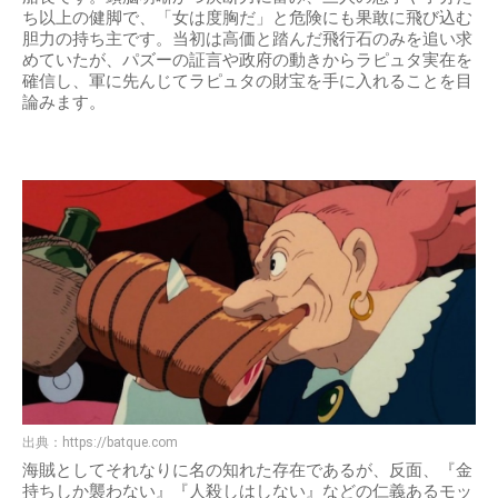
ち以上の健脚で、「女は度胸だ」と危険にも果敢に飛び込む
胆力の持ち主です。当初は高価と踏んだ飛行石のみを追い求
めていたが、パズーの証言や政府の動きからラピュタ実在を
確信し、軍に先んじてラピュタの財宝を手に入れることを目
論みます。
出典：
https://batque.com
海賊としてそれなりに名の知れた存在であるが、反面、『金
持ちしか襲わない』『人殺しはしない』などの仁義あるモッ