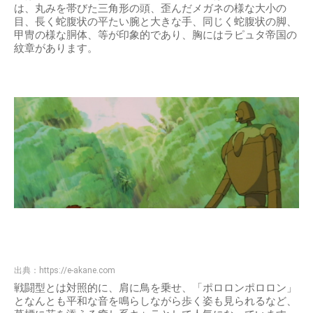
は、丸みを帯びた三角形の頭、歪んだメガネの様な大小の
目、長く蛇腹状の平たい腕と大きな手、同じく蛇腹状の脚、
甲冑の様な胴体、等が印象的であり、胸にはラピュタ帝国の
紋章があります。
出典：
https://e-akane.com
戦闘型とは対照的に、肩に鳥を乗せ、「ポロロンポロロン」
となんとも平和な音を鳴らしながら歩く姿も見られるなど、