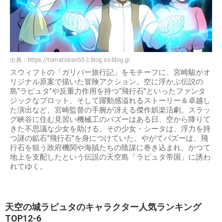
出典：
https://tomatosan55.c.blog.ss-blog.jp
スウィフトの「ガリバー旅行記」をモチーフに、宮崎駿がオ
リジナル原案で描いた冒険アクション。空に浮かぶ伝説の
島“ラピュタ”や反重力作用を持つ“飛行石”といったファンタ
ジックなプロット、そして躍動感溢れるストーリー＆卓越し
た演出など、宮崎監督の手腕が冴える傑作娯楽活劇。スラッ
グ峡谷に住む見習い機械工のパズーはある日、空から降りて
きた不思議な少女を助ける。その少女・シータは、浮力を持
つ謎の鉱石“飛行石”を身につけていた。やがてパズーは、飛
行石を狙う政府機関や海賊たちの陰謀に巻き込まれ、かつて
地上を支配したという伝説の天空島「ラピュタ帝国」に誘わ
れてゆく。
天空の城ラピュタのキャラクター人気ランキング
TOP12-6