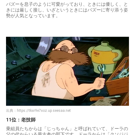
パズーを息子のように可愛がっており、ときには優しく、と
きには厳しく接し、いざというときにはバズーに寄り添う姿
勢が人気となっています。
出典：
https://tkxr9e7xoz.up.seesaa.net
11位：老技師
乗組員たちからは「じっちゃん」と呼ばれていて、ドーラの
父の代からいる最古参の部下です。ドーラからは「クソジジ