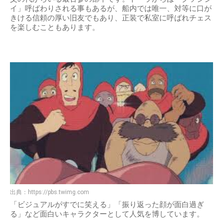
イ」呼ばわりされる事もあるが、船内では唯一、対等に口が
きける信頼の厚い旧友でもあり、正装で私室に呼ばれチェス
を楽しむこともあります。
出典：
https://pbs.twimg.com
「ビジュアルがすでに笑える」「振り返った顔が面白過ぎ
る」など面白いキャラクターとして人気を博しています。