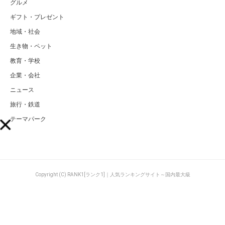
グルメ
ギフト・プレゼント
地域・社会
生き物・ペット
教育・学校
企業・会社
ニュース
旅行・鉄道
テーマパーク
Copyright (C) RANK1[ランク1]｜人気ランキングサイト～国内最大級