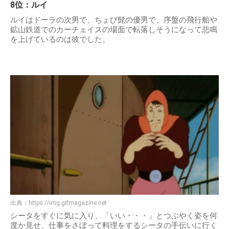
8位：ルイ
ルイはドーラの次男で、ちょび髭の優男で、序盤の飛行船や
鉱山鉄道でのカーチェイスの場面で転落しそうになって悲鳴
を上げているのは彼でした。
出典：
https://img.gifmagazine.net
シータをすぐに気に入り、「いい・・・」とつぶやく姿を何
度か見せ、仕事をさぼって料理をするシータの手伝いに行く