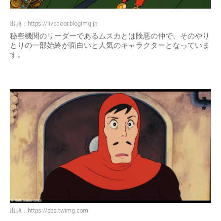
出典：
https://livedoor.blogimg.jp
秘密機関のリーダーであるムスカとは険悪の仲で、そのやり
とりの一部始終が面白いと人気のキャラクターとなっていま
す。
出典：
https://pbs.twimg.com