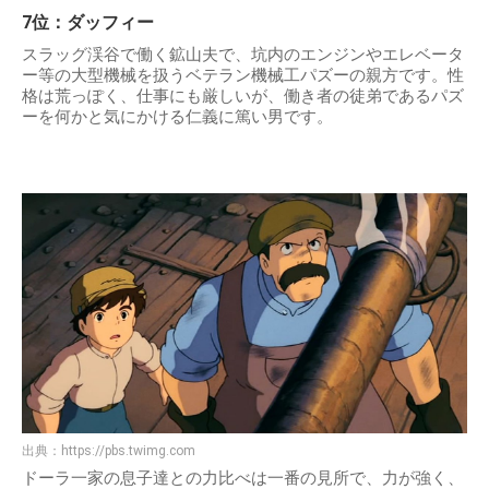
7位：ダッフィー
スラッグ渓谷で働く鉱山夫で、坑内のエンジンやエレベータ
ー等の大型機械を扱うベテラン機械工パズーの親方です。性
格は荒っぽく、仕事にも厳しいが、働き者の徒弟であるパズ
ーを何かと気にかける仁義に篤い男です。
出典：
https://pbs.twimg.com
ドーラ一家の息子達との力比べは一番の見所で、力が強く、