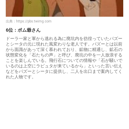
出典：
https://pbs.twimg.com
6位：ポム爺さん
ドーラ一家と軍から逃れる為に廃坑内を彷徨っていたパズー
とシータの元に現れた風変わりな老人です。パズーとは以前
から面識があって深く慕われており、鉱物に精通し、鉱石の
状態変化を「石たちの声」と呼び、廃坑の中を一人放浪する
ことを楽しんでいる。飛行石についての情報や「石が騒いで
いるのは上空にラピュタが来ているから」といった言い伝え
などをパズーとシータに提供し、二人を出口まで案内してく
れた人物です。