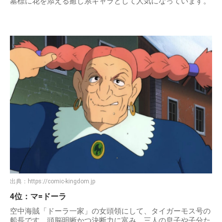
墓標に花を添える癒し系キャラとして人気になっています。
出典：
https://comic-kingdom.jp
4位：マ=ドーラ
空中海賊「ドーラ一家」の女頭領にして、タイガーモス号の
船長です。頭脳明晰かつ決断力に富み、三人の息子や子分た