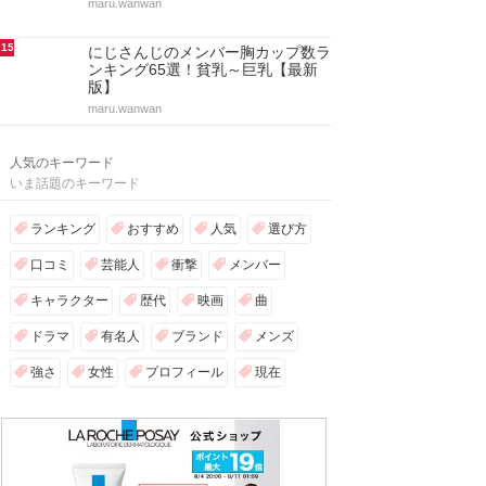
maru.wanwan
15
にじさんじのメンバー胸カップ数ラ
ンキング65選！貧乳～巨乳【最新
版】
maru.wanwan
人気のキーワード
いま話題のキーワード
ランキング
おすすめ
人気
選び方
口コミ
芸能人
衝撃
メンバー
キャラクター
歴代
映画
曲
ドラマ
有名人
ブランド
メンズ
強さ
女性
プロフィール
現在