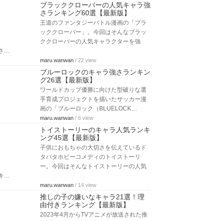
ブラッククローバーの人気キャラ強
さランキング60選【最新版】
王道のファンタジーバトル漫画の「ブラ
ッククローバー」。今回はそんなブラッ
ククローバーの人気キャラクターを強
さ…
maru.wanwan
/ 22 view
ブルーロックのキャラ強さランキン
グ26選【最新版】
ワールドカップ優勝に向けた型破りな選
手育成プロジェクトを描いたサッカー漫
画の「ブルーロック（BLUELOCK…
maru.wanwan
/ 6 view
トイストーリーのキャラ人気ランキ
ング45選【最新版】
子供におもちゃの大切さを伝えているド
タバタホビーコメディのトイストーリ
ー。今回はそんなトイストーリーの人気
キ…
maru.wanwan
/ 14 view
推しの子の嫌いなキャラ21選！理
由付きランキング【最新版】
2023年4月からTVアニメが放送された推