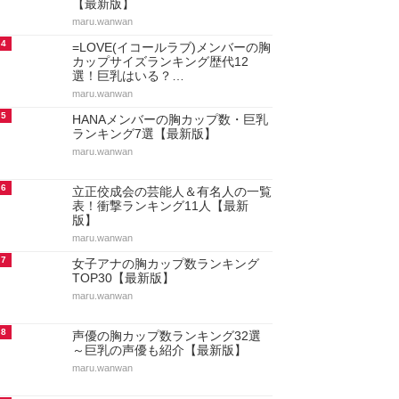
【最新版】
maru.wanwan
4
=LOVE(イコールラブ)メンバーの胸
カップサイズランキング歴代12
選！巨乳はいる？…
maru.wanwan
5
HANAメンバーの胸カップ数・巨乳
ランキング7選【最新版】
maru.wanwan
6
立正佼成会の芸能人＆有名人の一覧
表！衝撃ランキング11人【最新
版】
maru.wanwan
7
女子アナの胸カップ数ランキング
TOP30【最新版】
maru.wanwan
8
声優の胸カップ数ランキング32選
～巨乳の声優も紹介【最新版】
maru.wanwan