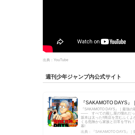
出典：YouTube
週刊少年ジャンプ内公式サイト
『SAKAMOTO DA
『SAKAMOTO DAYS』｜
―― すべての殺し屋の憧れだった
坂本は太った!!商店を営むふくよ
くる危険から家族と日常を守れ！
幕!
出典：『SAKAMOTO DAYS