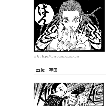
出典：
https://comic-tanakappa.com
21位：宇田