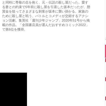
と同時に尊敬の念を抱く、元・伝説の殺し屋だった。愛す
る妻との約束で5年前に殺し屋を引退した坂本だったが、懸
賞金を狙ってさまざまな刺客が坂本に襲い掛かる。家族の
ために殺し屋と戦う、バトルとコメディが交錯するアクシ
ョン活劇。集英社「週刊少年ジャンプ」2020年51号から掲
載の作品。「全国書店員が選んだおすすめコミック2022」
で第6位を獲得。