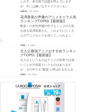
しの子。多方面で話題を呼んでいます
が、中には嫌いなキャラクターもい…
nakai
/ 42 view
花澤香菜が声優のアニメキャラ人気
ランキングTOP60【最新版】
数多くの女性声優の中でもトップの人気
を誇る花澤香菜さん。これまでにたくさ
んのアニメキャラを演じてこられまし
た…
ririto
/ 1 view
主人公最強アニメおすすめランキン
グTOP51【最新版】
主人公というものはアニメの世界では強
いことが大前提というものはあります
が、その中でも”最強”と呼ばれる主人公…
ririto
/ 15 view