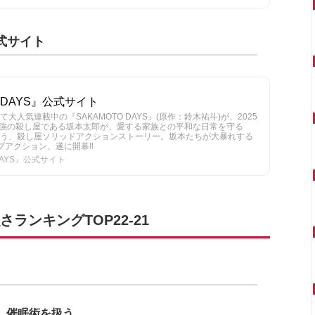
公式サイト
 DAYS』公式サイト
人気連載中の『SAKAMOTO DAYS』(原作：鈴木祐斗)が、2025
最強の殺し屋である坂本太郎が、愛する家族との平和な日常を守る
う、殺し屋ソリッドアクションストーリー。坂本たちが大暴れする
プアクション、遂に開幕‼
DAYS』公式サイト
ランキングTOP22-21
催眠術を扱う