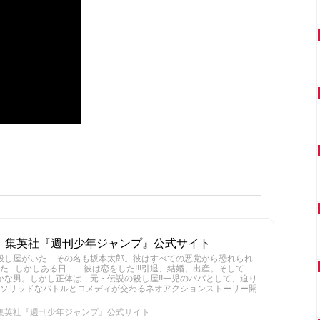
YS』｜集英社『週刊少年ジャンプ』公式サイト
最強の殺し屋がいた その名も坂本太郎。彼はすべての悪党から恐れられ
...しかしある日――彼は恋をした!!!引退、結婚、出産。そして――
かな男。しかし正体は 元・伝説の殺し屋!!一児のパパとして、迫り
ソリッドなバトルとコメディが交わるネオアクションストーリー開
』｜集英社『週刊少年ジャンプ』公式サイト