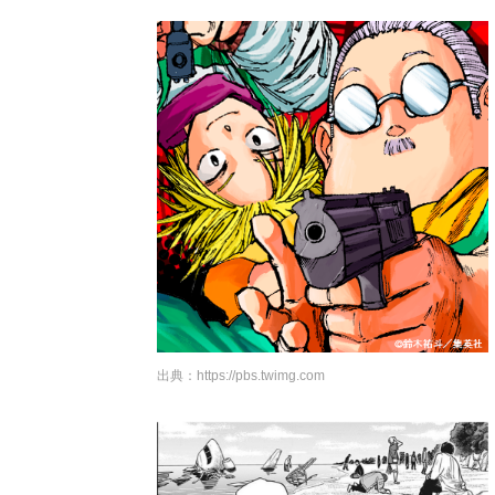
出典：
https://pbs.twimg.com