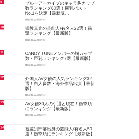
9
ブルーアーカイブのキャラ胸カップ
数ランキング80選！巨乳バスト
No.1を決定【最新版…
maru.wanwan
10
崇教真光の芸能人/有名人22選！衝
撃ランキング【最新版】
maru.wanwan
11
CANDY TUNEメンバーの胸カップ
数・巨乳ランキング7選【最新版】
maru.wanwan
12
外国人AV女優の人気ランキング32
選！白人多数・海外作品出演【最新
版】
maru.wanwan
13
AV女優30人の引退と現在！衝撃順
にランキング【最新版】
maru.wanwan
14
被差別部落出身の芸能人/有名人50
選！衝撃順にランキング【最新版】