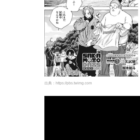
出典：
https://pbs.twimg.com