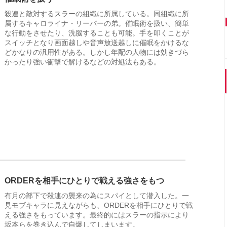
殺連と敵対するスラーの組織に所属している。同組織に所
属するキャロライナ・リーパーの弟。催眠術を扱い、簡単
な行動をさせたり、洗脳することも可能。手を叩くことが
スイッチとなり画面越しや音声放送越しに催眠をかけるな
どかなりの汎用性がある。しかし年配の人物には効きづら
かったり強い衝撃で解けるなどの対処法もある。
ORDERを相手にひとりで戦える強さをもつ
有月の部下で殺連の襲来の為にスパイとして潜入した。一
見モブキャラに見えながらも、ORDERを相手にひとりで戦
える強さをもっています。最終的にはスラーの指示により
坂本らを巻き込んで自爆してしまいます。