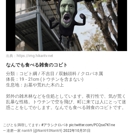
出典：
https://img.hikaritv.net
なんでも食べる雑食のコビト
分類：コビト綱 / 不吉目 / 双触頭科 / クロバネ属
体長：19 - 21cm (トウチンを含まない)
生息地：お墓や荒れた木の上
郊外の雑木林などを住処としています。夜行性で、気が荒く
乱暴な性格。トウチンで空を飛び、町に来ては人にとって迷
惑ことをしでかします。なんでも食べる雑食のコビトです。
こびとを満喫してます♪
#アラシクロバネ
pic.twitter.com/PCQse7K1ne
— 達磨一家 nari69 (@Nari693Nari69)
2022年10月31日