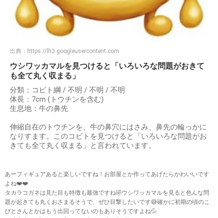
出典：
https://lh3.googleusercontent.com
ウシワッカマルを見つけると「いろいろな問題がおきて
も全て丸く収まる」
分類：コビト綱 / 不明 / 不明 / 不明
体長：7cm (トウチンを含む)
生息地：牛の鼻先
伸縮自在のトウチンを、牛の鼻穴にはさみ、鼻先の輪っかに
なりすます。このコビトを見つけると「いろいろな問題がお
きても全て丸く収まる」と言われています。
あーフィギュアあると楽しいですね！お部屋とか作ってあげたらかわいいです
よね❤️❤️
タカラコガネは見た目も特徴も最強ですね🤣ウシワッカマルを見ると色んな問
題が起きても丸くおさまるそうで、ぜひ目撃したいです😅確かに初期の頃のこ
びとさんとかはもう出回ってないのもありそうですよね💦