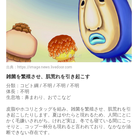
出典：
https://image.news.livedoor.com
雑菌を繁殖させ、肌荒れを引き起こす
分類：コビト綱 / 不明 / 不明 / 不明
体長：不明
生息地：鼻まわり、おでこなど
皮脂やホコリとタッグを組み、雑菌を繁殖させ、肌荒れを引
き起こしたりします。夏はやたらと現れるため、人間にとに
かく毛嫌いされがち。けれど実は、冬でも寝ている間にこっ
そりと、コップ一杯分も現れると言われており、なかなか油
断できない存在です。