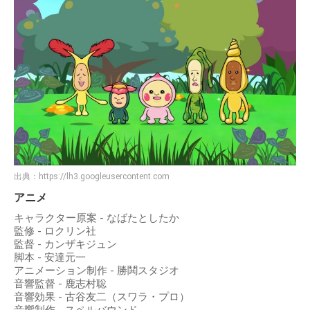
出典：
https://lh3.googleusercontent.com
アニメ
キャラクター原案 - なばたとしたか
監修 - ロクリン社
監督 - カンザキジュン
脚本 - 安達元一
アニメーション制作 - 勝鬨スタジオ
音響監督 - 鹿志村聡
音響効果 - 古谷友二（スワラ・プロ）