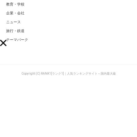
教育・学校
企業・会社
ニュース
旅行・鉄道
テーマパーク
Copyright (C) RANK1[ランク1]｜人気ランキングサイト～国内最大級