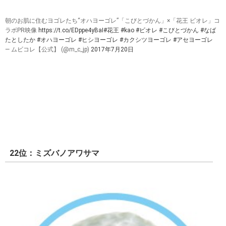
朝のお肌に住むヨゴレたち“オハヨーゴレ”「こびとづかん」×「花王 ビオレ」コ
ラボPR映像
https://t.co/EDppe4yBaI
#花王
#kao
#ビオレ
#こびとづかん
#なば
たとしたか
#オハヨーゴレ
#ヒシヨーゴレ
#カクシツヨーゴレ
#アセヨーゴレ
— ムビコレ【公式】 (@m_c_jp)
2017年7月20日
22位：ミズバノアワサマ