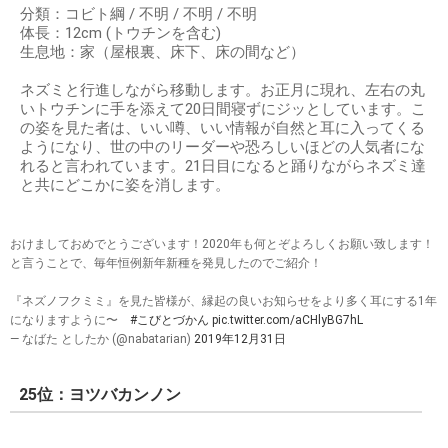
分類：コビト綱 / 不明 / 不明 / 不明
体長：12cm (トウチンを含む)
生息地：家（屋根裏、床下、床の間など）
ネズミと行進しながら移動します。お正月に現れ、左右の丸
いトウチンに手を添えて20日間寝ずにジッとしています。こ
の姿を見た者は、いい噂、いい情報が自然と耳に入ってくる
ようになり、世の中のリーダーや恐ろしいほどの人気者にな
れると言われています。21日目になると踊りながらネズミ達
と共にどこかに姿を消します。
おけましておめでとうございます！2020年も何とぞよろしくお願い致します！
と言うことで、毎年恒例新年新種を発見したのでご紹介！
『ネズノフクミミ』を見た皆様が、縁起の良いお知らせをより多く耳にする1年
になりますように〜
#こびとづかん
pic.twitter.com/aCHlyBG7hL
— なばた としたか (@nabatarian)
2019年12月31日
25位：ヨツバカンノン