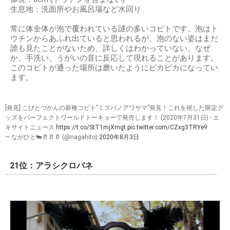
生息地：洗面所やお風呂場など水回り
常に体全体が泡で覆われている謎の多いコビトです。泡はト
ウチンからあふれ出ていると思われるが、泡のない姿はまだ
誰も見たことがないため、詳しくはわかっていない。なぜ
か、手洗い、うがいの音に反応して現れることがあります。
このコビトが通った場所は磨いたようにピカピカになってい
ます。
[発見] こびとづかんの新種コビト”ミズバノアワサマ”発見！これを祝した限定グ
ッズをパーフェクトワールドトーキョーで発売します！ (2020年7月31日) - エ
キサイトニュース
https://t.co/StT1mjXmgt
pic.twitter.com/CZxg3TRYe9
— ながひと🐄🥛🥛🥛 (@nagahito)
2020年8月3日
21位：アラシクロバネ