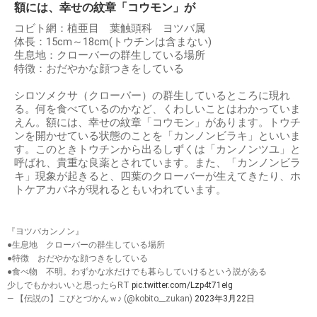
額には、幸せの紋章「コウモン」が
コビト網：植亜目 葉触頭科 ヨツバ属
体長：15cm～18cm(トウチンは含まない)
生息地：クローバーの群生している場所
特徴：おだやかな顔つきをしている
シロツメクサ（クローバー）の群生しているところに現れ
る。何を食べているのかなど、くわしいことはわかっていま
えん。額には、幸せの紋章「コウモン」があります。トウチ
ンを開かせている状態のことを「カンノンビラキ」といいま
す。このときトウチンから出るしずくは「カンノンツユ」と
呼ばれ、貴重な良薬とされています。また、「カンノンビラ
キ」現象が起きると、四葉のクローバーが生えてきたり、ホ
トケアカバネが現れるともいわれています。
『ヨツバカンノン』
●生息地 クローバーの群生している場所
●特徴 おだやかな顔つきをしている
●食べ物 不明。わずかな水だけでも暮らしていけるという説がある
少しでもかわいいと思ったらRT
pic.twitter.com/Lzp4t71eIg
— 【伝説の】こびとづかんｗ♪ (@kobito__zukan)
2023年3月22日