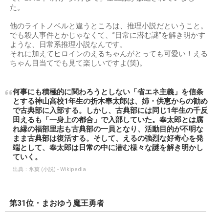
た。
他のライトノベルと違うところは、推理小説だということ。
でも殺人事件とかじゃなくて、”日常に潜む謎”を解き明かす
ような、日常系推理小説なんです。
それに加えてヒロインのえるちゃんがとっても可愛い！える
ちゃん目当てでも見て楽しいですよ(笑)。
何事にも積極的に関わろうとしない「省エネ主義」を信条
とする神山高校1年生の折木奉太郎は、姉・供恵からの勧め
で古典部に入部する。しかし、古典部には同じ1年生の千反
田えるも「一身上の都合」で入部していた。奉太郎とは腐
れ縁の福部里志も古典部の一員となり、活動目的が不明な
まま古典部は復活する。そして、えるの強烈な好奇心を発
端として、奉太郎は日常の中に潜む様々な謎を解き明かし
ていく。
出典：
氷菓 (小説) - Wikipedia
第31位・まおゆう魔王勇者