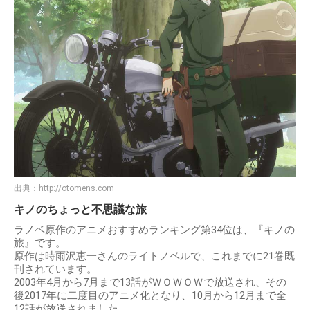
出典：
http://otomens.com
キノのちょっと不思議な旅
ラノベ原作のアニメおすすめランキング第34位は、『キノの
旅』です。
原作は時雨沢恵一さんのライトノベルで、これまでに21巻既
刊されています。
2003年4月から7月まで13話がＷＯＷＯＷで放送され、その
後2017年に二度目のアニメ化となり、10月から12月まで全
12話が放送されました。