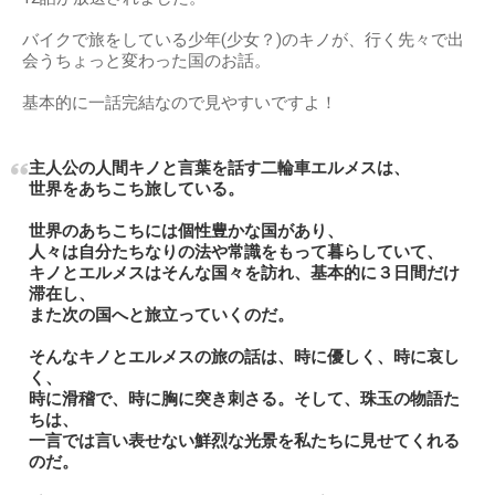
バイクで旅をしている少年(少女？)のキノが、行く先々で出
会うちょっと変わった国のお話。
基本的に一話完結なので見やすいですよ！
主人公の人間キノと言葉を話す二輪車エルメスは、
世界をあちこち旅している。
世界のあちこちには個性豊かな国があり、
人々は自分たちなりの法や常識をもって暮らしていて、
キノとエルメスはそんな国々を訪れ、基本的に３日間だけ
滞在し、
また次の国へと旅立っていくのだ。
そんなキノとエルメスの旅の話は、時に優しく、時に哀し
く、
時に滑稽で、時に胸に突き刺さる。そして、珠玉の物語た
ちは、
一言では言い表せない鮮烈な光景を私たちに見せてくれる
のだ。