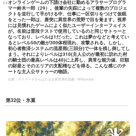
オンラインゲームの下請け会社に勤めるアラサープログラ
マー鈴木一郎（29）。後輩の失踪によって複数のプロジェ
クトを並行して手がける中、仕事に一区切りをつけて仮眠
をとった一郎は、唐突に異世界の荒野で目を覚ます。視界
には見慣れたゲームによく似たユーザーインターフェイス
が。名前は普段テストで使用しているのと同じサトゥーと
なっており、レベルは1だった。これは夢かなどと考えてい
るとレベル50の敵が300体程現れ、攻撃される。しかし、
初心者救済システムの流星雨(三回分)で一体を残し倒してし
まう。それによりレベルは310(主人公のが最初に訪れた村
の騎士団の最高レベルは40)に上昇し、異常な能力値、巨額
の財産とそのエリアの支配権などを得る。こんな感じのチ
ートな主人公サトゥーの物語。
出典：
デスマーチからはじまる異世界狂想曲 - Wikipedia
第32位・氷菓