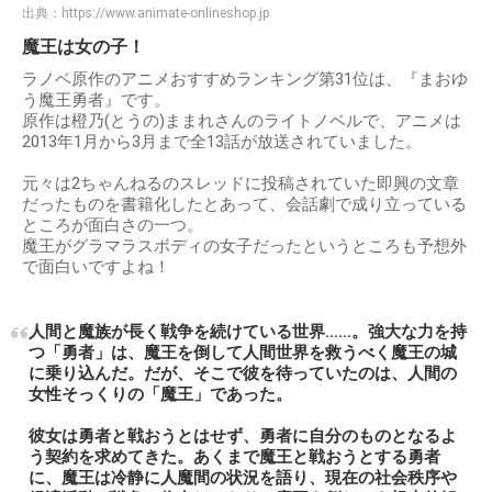
出典：
https://www.animate-onlineshop.jp
魔王は女の子！
ラノベ原作のアニメおすすめランキング第31位は、『まおゆ
う魔王勇者』です。
原作は橙乃(とうの)ままれさんのライトノベルで、アニメは
2013年1月から3月まで全13話が放送されていました。
元々は2ちゃんねるのスレッドに投稿されていた即興の文章
だったものを書籍化したとあって、会話劇で成り立っている
ところが面白さの一つ。
魔王がグラマラスボディの女子だったというところも予想外
で面白いですよね！
人間と魔族が長く戦争を続けている世界……。強大な力を持
つ「勇者」は、魔王を倒して人間世界を救うべく魔王の城
に乗り込んだ。だが、そこで彼を待っていたのは、人間の
女性そっくりの「魔王」であった。
彼女は勇者と戦おうとはせず、勇者に自分のものとなるよ
う契約を求めてきた。あくまで魔王と戦おうとする勇者
に、魔王は冷静に人魔間の状況を語り、現在の社会秩序や