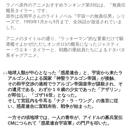
ラノベ原作のアニメおすすめランキング第35位は、『無責任
艦長タイラー』です。
原作は吉岡平さんのライトノベル『宇宙一の無責任男』シリ
ーズで、1993年1月から9月まで、全26話が放送されていま
した。
アニメのタイトルの通り、”ラッキーマン”的な要素だけで駆
逐艦そよかぜ(ただしオンボロ)の艦長になったジャスティ
ー・ウエキ・タイラーと、戦艦の乗組員たちによるドタバタ
系ギャグアニメ。
地球人類が中心となった「惑星連合」と、宇宙から来たラ
アルゴン人による国家「神聖ラアルゴン帝国」が接触、
その和平交渉の過程でラアルゴン帝国皇帝が謀殺され、そ
の遺児である、わずか１６歳の少女であった「アザリン」
が即位し、「ゴザ16世」となった。
そして宮廷内を牛耳る「ナク・ラ・ワング」の進言に従
い、惑星連合に宣戦布告、戦争が始まった。
一方その頃地球では、一人の青年が、アイドルの募兵宣伝
CMにつられて「惑星連合宇宙軍」の門戸を叩いた。