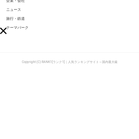
企業・会社
ニュース
旅行・鉄道
テーマパーク
Copyright (C) RANK1[ランク1]｜人気ランキングサイト～国内最大級