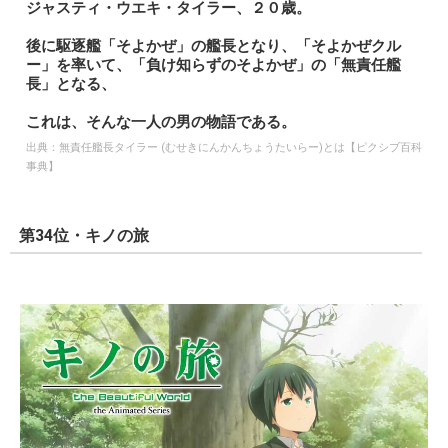
ジャスティ・ウエキ・タイラー、２０歳。
後に駆逐艦「そよかぜ」の艦長となり、「そよかぜクル
ー」を率いて、「負け知らずのそよかぜ」の「無責任艦
長」となる、
これは、そんな一人の男の物語である。
出典：
無責任艦長タイラー (むせきにんかんちょうたいらー)とは【ピクシブ百科
事典】
第34位・キノの旅