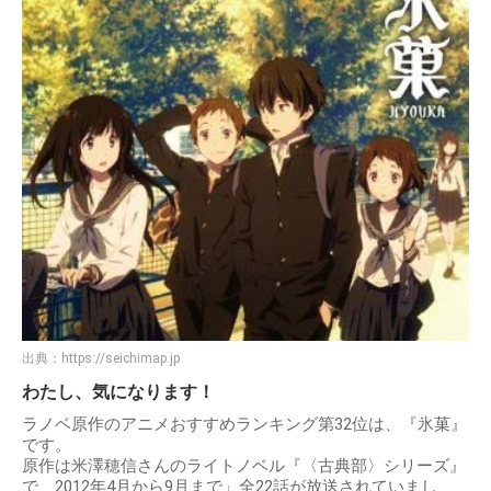
出典：
https://seichimap.jp
わたし、気になります！
ラノベ原作のアニメおすすめランキング第32位は、『氷菓』
です。
原作は米澤穂信さんのライトノベル『〈古典部〉シリーズ』
で、2012年4月から9月まで」全22話が放送されていまし