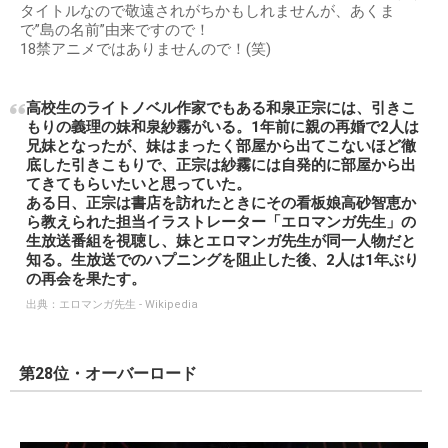
タイトルなので敬遠されがちかもしれませんが、あくま
で”島の名前”由来ですので！
18禁アニメではありませんので！(笑)
高校生のライトノベル作家でもある和泉正宗には、引きこ
もりの義理の妹和泉紗霧がいる。1年前に親の再婚で2人は
兄妹となったが、妹はまったく部屋から出てこないほど徹
底した引きこもりで、正宗は紗霧には自発的に部屋から出
てきてもらいたいと思っていた。
ある日、正宗は書店を訪れたときにその看板娘高砂智恵か
ら教えられた担当イラストレーター「エロマンガ先生」の
生放送番組を視聴し、妹とエロマンガ先生が同一人物だと
知る。生放送でのハプニングを阻止した後、2人は1年ぶり
の再会を果たす。
出典：
エロマンガ先生 - Wikipedia
第28位・オーバーロード