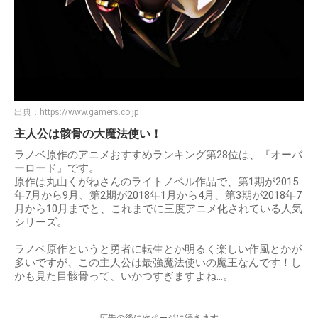
出典：
https://www.gamers.co.jp
主人公は骸骨の大魔法使い！
ラノベ原作のアニメおすすめランキング第28位は、『オーバ
ーロード』です。
原作は丸山くがねさんのライトノベル作品で、第1期が2015
年7月から9月、第2期が2018年1月から4月、第3期が2018年7
月から10月までと、これまでに三度アニメ化されている人気
シリーズ。
ラノベ原作というと勇者に転生とか明るく楽しい作風とかが
多いですが、この主人公は最強魔法使いの魔王なんです！し
かも見た目骸骨って、いかつすぎますよね…。