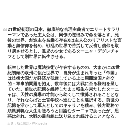
21世紀初頭の日本。徹底的な合理主義者でエリートサラリ
ーマンであった主人公は、同僚の逆恨みで命を落とす。死
後の世界、創造主を名乗る存在Xは主人公のリアリストな言
動と無信仰を咎め、戦乱の世界で苦労して反省し信仰を取
り戻させるとし、孤児の少女であるターニャ・デグレチャ
フとして別世界に転生させる。
転生した世界は魔法技術が存在するものの、大まかに20世
紀初頭の欧州に似た世界で、自身が生まれ育った「帝国」
は技術大国だが経済が低迷している上に周囲諸国と外交
的・軍事的問題を抱え、数年後には大戦に至る様相を呈し
ていた。前世の記憶を維持したまま転生を果たしたターニ
ャは、天性の魔導の才能から幼くして徴募されることとな
り、それならばと士官学校へ進むことを選択する。前世の
記憶を活かして軍人としてのキャリアを積み、後方勤務で
順風満帆な人生を送ろうと目論むターニャであったが、思
惑は外れ、大戦の最前線に送り込まれ続けることとなる。
出典：
幼女戦記 - Wikipedia