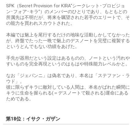
SPK（Secret Provision for KIRA“シークレット･プロビジョ
ン･フォア･キラ”）のメンバーのひとりであり、もともとの
所属先は不明だが、将来を嘱望された若手のエリートで、そ
の能力を買われスカウトされた。
本編では魅上を尾行するだけの地味な活動しかしてなかった
が、終盤でたった一晩で魅上のデスノートを完璧に複製する
というとんでもない功績をあげた。
手先が器用だという設定はあるものの、ノートという汚れや
すいものを完全再現というのはもはや特殊能力レベルかと。
なお「ジェバンニ」は偽名であり、本名は「ステファン・ラ
ウド」。
彼に限らずキラに敵対している人間は、本名がばれた瞬間に
キラに生命を握られる(＝デスノートで殺される)運命にある
ためである。
第18位：イサク・ガザン