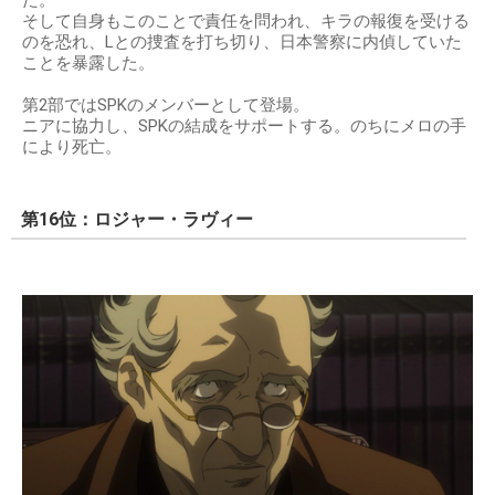
た。
そして自身もこのことで責任を問われ、キラの報復を受ける
のを恐れ、Lとの捜査を打ち切り、日本警察に内偵していた
ことを暴露した。
第2部ではSPKのメンバーとして登場。
ニアに協力し、SPKの結成をサポートする。のちにメロの手
により死亡。
第16位：ロジャー・ラヴィー