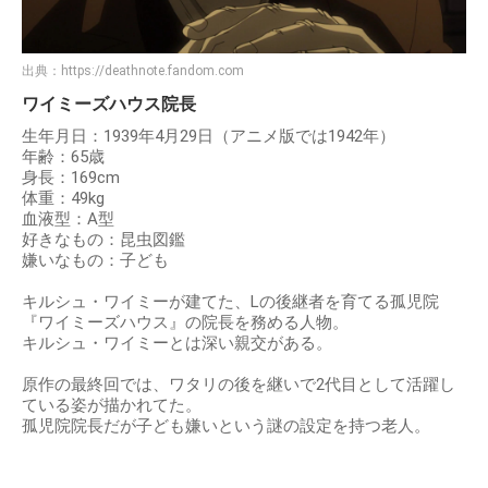
出典：
https://deathnote.fandom.com
ワイミーズハウス院長
生年月日：1939年4月29日（アニメ版では1942年）
年齢：65歳
身長：169cm
体重：49kg
血液型：A型
好きなもの：昆虫図鑑
嫌いなもの：子ども
キルシュ・ワイミーが建てた、Lの後継者を育てる孤児院
『ワイミーズハウス』の院長を務める人物。
キルシュ・ワイミーとは深い親交がある。
原作の最終回では、ワタリの後を継いで2代目として活躍し
ている姿が描かれてた。
孤児院院長だが子ども嫌いという謎の設定を持つ老人。