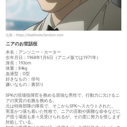
出典：
https://deathnote.fandom.com
ニアのお世話役
本名：アンソニー・カーター
生年月日：1968年1月6日（アニメ版では1971年）
身長：193cm
体重：84kg
血液型：O型
好きなもの：俳句
嫌いなもの：裏切り
SPKの現場指揮官を務める屈強な男性で、行動力に欠けるニ
アの実質の右腕を務める。
元は特殊部隊の隊長で、そこからSPKへスカウトされた。
実直かつ落ち着いた性格で、ニアの言動や困難な命令などに
戸惑う場面も多々見受けられるが、その度に努力を惜しまず
対処している。