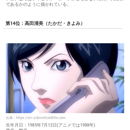
であるかのように描かれている。
第14位：高田清美（たかだ・きよみ）
出典：
https://xn--zckmwfzer8t5e.com
生年月日：1985年7月12日(アニメでは1988年)