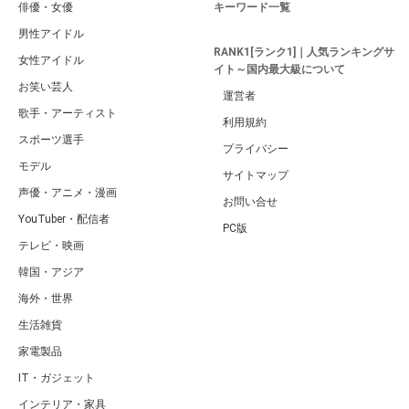
俳優・女優
キーワード一覧
男性アイドル
RANK1[ランク1]｜人気ランキングサ
女性アイドル
イト～国内最大級について
お笑い芸人
運営者
歌手・アーティスト
利用規約
スポーツ選手
プライバシー
モデル
サイトマップ
声優・アニメ・漫画
お問い合せ
YouTuber・配信者
PC版
テレビ・映画
韓国・アジア
海外・世界
生活雑貨
家電製品
IT・ガジェット
インテリア・家具