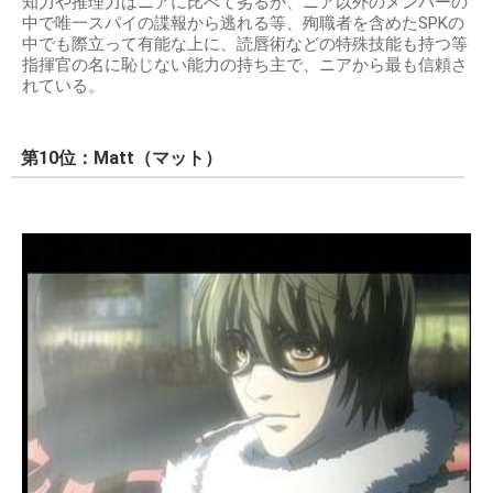
知力や推理力はニアに比べて劣るが、ニア以外のメンバーの
中で唯一スパイの諜報から逃れる等、殉職者を含めたSPKの
中でも際立って有能な上に、読唇術などの特殊技能も持つ等
指揮官の名に恥じない能力の持ち主で、ニアから最も信頼さ
れている。
第10位：Matt（マット）