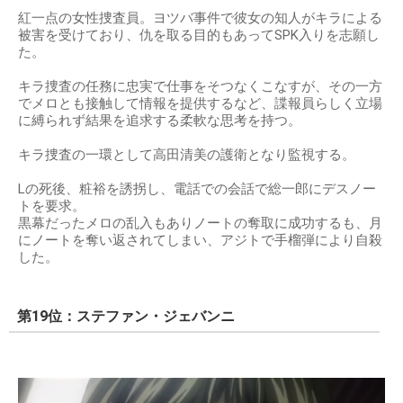
紅一点の女性捜査員。ヨツバ事件で彼女の知人がキラによる
被害を受けており、仇を取る目的もあってSPK入りを志願し
た。
キラ捜査の任務に忠実で仕事をそつなくこなすが、その一方
でメロとも接触して情報を提供するなど、諜報員らしく立場
に縛られず結果を追求する柔軟な思考を持つ。
キラ捜査の一環として高田清美の護衛となり監視する。
Lの死後、粧裕を誘拐し、電話での会話で総一郎にデスノー
トを要求。
黒幕だったメロの乱入もありノートの奪取に成功するも、月
にノートを奪い返されてしまい、アジトで手榴弾により自殺
した。
第19位：ステファン・ジェバンニ