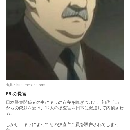
出典：
http://neoapo.com
FBIの長官
日本警察関係者の中にキラの存在を嗅ぎつけた、初代『L』
からの依頼を受け、12人の捜査官を日本に派遣して内偵させ
る。
しかし、キラによってその捜査官全員を殺害されてしまっ