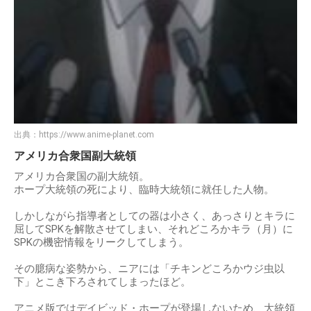
出典：
https://www.anime-planet.com
アメリカ合衆国副大統領
アメリカ合衆国の副大統領。
ホープ大統領の死により、臨時大統領に就任した人物。
しかしながら指導者としての器は小さく、あっさりとキラに
屈してSPKを解散させてしまい、それどころかキラ（月）に
SPKの機密情報をリークしてしまう。
その臆病な姿勢から、ニアには「チキンどころかウジ虫以
下」とこき下ろされてしまったほど。
アニメ版ではデイビッド・ホープが登場しないため、大統領