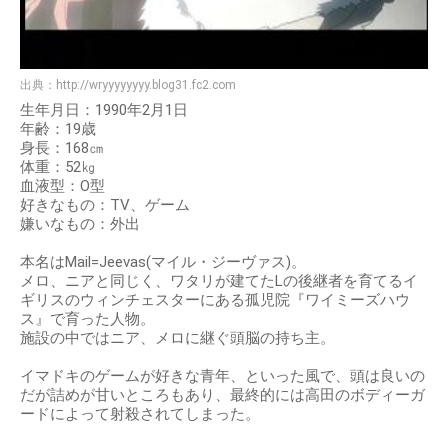
出典：
http://wryyyyyyyy.blog31.fc2.com
生年月日：1990年2月1日
年齢：19歳
身長：168㎝
体重：52㎏
血液型：O型
好きなもの：TV、ゲーム
嫌いなもの：外出
本名はMail=Jeevas(マイル・ジーヴァス)。
メロ、ニアと同じく、ワタリが建てたLの後継者を育てるイ
ギリスのウィンチェスターにある孤児院『ワイミーズハウ
ス』で育った人物。
施設の中ではニア、メロに継ぐ頭脳の持ち主。
イマドキのゲームが好きな青年、といった風で、頭は良いの
だが詰めが甘いところもあり、最終的には高田のボディーガ
ードによって射殺されてしまった。