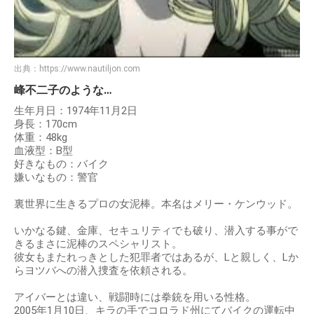
出典：
https://www.nautiljon.com
峰不二子のような…
生年月日：1974年11月2日
身長：170cm
体重：48kg
血液型：B型
好きなもの：バイク
嫌いなもの：警官
裏世界に生きるプロの女泥棒。本名はメリー・ケンウッド。
いかなる鍵、金庫、セキュリティでも破り、潜入する事がで
きるまさに泥棒のスペシャリスト。
彼女もまたれっきとした犯罪者ではあるが、Lと親しく、Lか
らヨツバへの潜入捜査を依頼される。
アイバーとは違い、戦闘時には拳銃を用いる性格。
2005年1月10日、キラの手でコロラド州にてバイクの運転中