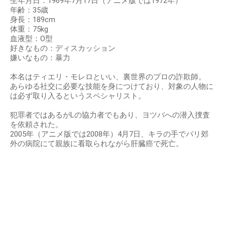
生年月日：1969年7月17日（アニメ版では1972年）
年齢：35歳
身長：189cm
体重：75kg
血液型：O型
好きなもの：ディスカッション
嫌いなもの：暴力
本名はティエリ・モレロといい、裏世界のプロの詐欺師。
あらゆる社交に必要な技能を身につけており、対象の人物に
は必ず取り入るというスペシャリスト。
犯罪者ではあるがLの協力者でもあり、ヨツバへの潜入捜査
を依頼された。
2005年（アニメ版では2008年）4月7日、キラの手でパリ郊
外の病院にて親族に看取られながら肝臓癌で死亡。