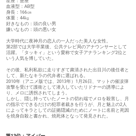
星座：蟹座
血液型：AB型
身長：166㎝
体重：44㎏
好きなもの：頭の良い男
嫌いなもの：頭の悪い女
大学時代に夜神月の恋人の一人だった美人な女性。
第2部では大学卒業後、公共テレビ局のアナウンサーとして
活躍。「タッキィ」という愛称で女子アナランキング2位と
いう人気を博していた。
その後、私利私欲に走りすぎて粛清された出目川の後任者と
して、新たなキラの代弁者に選ばれる。
2010年（アニメ版では、2013年）1月26日、マットの催涙弾
攻撃を受けて護衛として潜入していたリドナーの誘導によ
り、メロに誘拐されてしまう。
しかし、隠し持っていたノートの切れ端でメロを殺害し、月
の指示でできるだけの犯罪者裁きを行うが、月と魅上の2人
によってキラとしての証拠隠滅のためにノートに名前と死因
を焼身自殺と書かれ、焼死体となって発見された。
第13位：アイバー