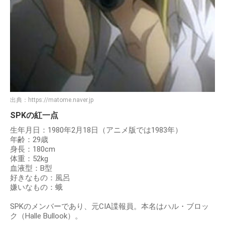
出典：
https://matome.naver.jp
SPKの紅一点
生年月日：1980年2月18日（アニメ版では1983年）
年齢：29歳
身長：180cm
体重：52kg
血液型：B型
好きなもの：風呂
嫌いなもの：蛾
SPKのメンバーであり、元CIA諜報員。本名はハル・ブロッ
ク（Halle Bullook）。