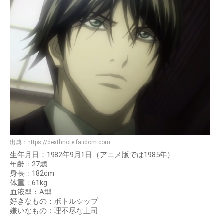
出典：
https://deathnote.fandom.com
生年月日：1982年9月1日（アニメ版では1985年）
年齢：27歳
身長：182cm
体重：61kg
血液型：A型
好きなもの：ボトルシップ
嫌いなもの：理不尽な上司