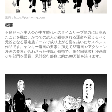
出典：
https://pbs.twimg.com
概要
不良だった主人公が中学時代へのタイムリープ能力に目覚め
たことを機に、かつての恋人が殺害される運命を変えるべく
元凶となる暴走族チームで成り上がる姿を描いたサスペンス
作品です。ヤンキー漫画の要素に加えてSF漫画やアクション
漫画の要素が合わさった作風が特徴で、第44回講談社漫画賞
少年部門を受賞、累計発行部数は約2500万部を誇ります。