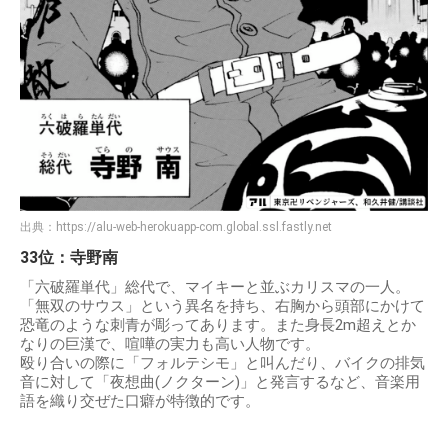
出典：
https://alu-web-herokuapp-com.global.ssl.fastly.net
33位：寺野南
「六破羅単代」総代で、マイキーと並ぶカリスマの一人。
「無双のサウス」という異名を持ち、右胸から頭部にかけて
恐竜のような刺青が彫ってあります。また身長2m超えとか
なりの巨漢で、喧嘩の実力も高い人物です。
殴り合いの際に「フォルテシモ」と叫んだり、バイクの排気
音に対して「夜想曲(ノクターン)」と発言するなど、音楽用
語を織り交ぜた口癖が特徴的です。