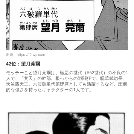
出典：
https://i2.wp.com
42位：望月莞爾
モッチーこと望月莞爾は、極悪の世代（S62世代）の不良の1
人で、「梵天」の幹部。根っからの戦闘狂で、呪華武総長、
天竺四天王、六波羅単代第肆席としても活躍するなど、圧倒
的な強さを持ったキャラクターの1人です。