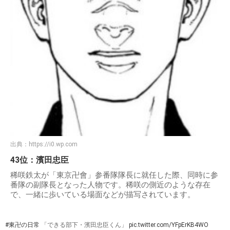
出典：
https://i0.wp.com
43位：濱田忠臣
稀咲鉄太が「東京卍會」参番隊隊長に就任した際、同時に参
番隊の副隊長となった人物です。稀咲の側近のような存在
で、一緒に歩いている場面などが描写されています。
#東卍の日常
「できる部下・濱田忠臣くん」
pic.twitter.com/YFpErKB4WO