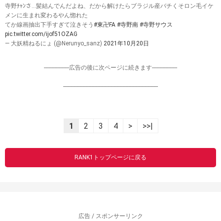
寺野ﾁｬﾝさ…髪結んでんだよね、だから解けたらブラジル産バチくそロン毛イケ
メンに生まれ変わるやん惚れた
てか線画抽出下手すぎて泣きそう
#東卍FA
#寺野南
#寺野サウス
pic.twitter.com/ijof51OZAG
— 大妖精ねるにょ (@Nerunyo_sanz)
2021年10月20日
-----------------広告の後に次ページに続きます-----------------
----------------------------------------------------------------
1
2
3
4
>
>>|
RANK1トップページに戻る
広告 / スポンサーリンク