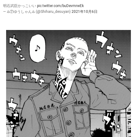
明石武臣かっこいい
pic.twitter.com/buDevmrwEk
— ♨️⑦ゆうしゃん♨️ (@Shiharu_desuyan)
2021年10月6日