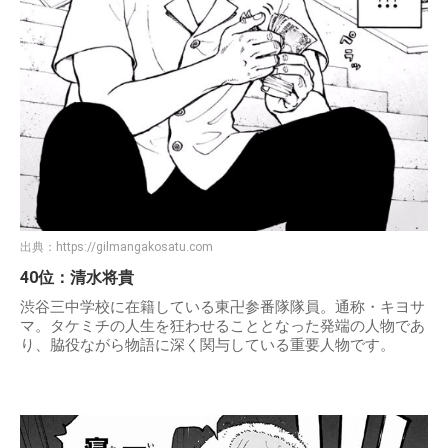
出典：
https://gilmangakosatu.com
40位：清水将貴
渋谷三中学校に在籍している東卍参番隊隊員。通称・キヨサ
マ。タケミチの人生を狂わせることとなった発端の人物であ
り、脇役ながら物語に深く関与している重要人物です。