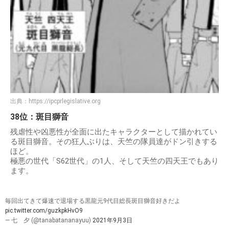
出典：
https://ipcprlegislative.org
38位：斑目獅音
残虐性や凶悪性が全面に出たキャラクターとして描かれてい
る斑目獅音。その狂人ぶりは、天竺の隊員達がドン引きする
ほど。
極悪の世代「S62世代」の1人、そして天竺の四天王でもあり
ます。
毎回出てきて爆速で退場する黒龍元9代目総長斑目獅音好きだよ
pic.twitter.com/guzkpkHvO9
— 七 夕 (@tanabatananayuu)
2021年9月3日