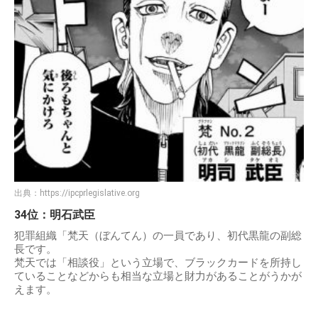
出典：
https://ipcprlegislative.org
34位：明石武臣
犯罪組織「梵天（ぼんてん）の一員であり、初代黒龍の副総
長です。
梵天では「相談役」という立場で、ブラックカードを所持し
ていることなどからも相当な立場と財力があることがうかが
えます。