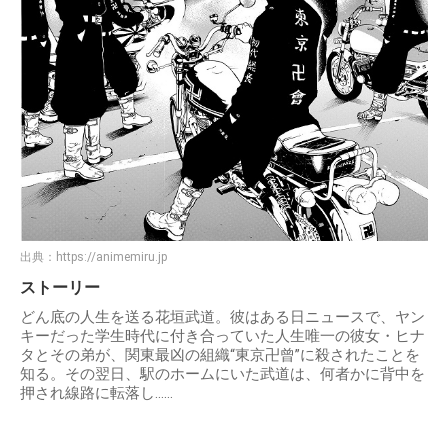
出典：
https://animemiru.jp
ストーリー
どん底の人生を送る花垣武道。彼はある日ニュースで、ヤン
キーだった学生時代に付き合っていた人生唯一の彼女・ヒナ
タとその弟が、関東最凶の組織“東京卍曾”に殺されたことを
知る。その翌日、駅のホームにいた武道は、何者かに背中を
押され線路に転落し……