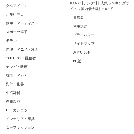
RANK1[ランク1]｜人気ランキングサ
女性アイドル
イト～国内最大級について
お笑い芸人
運営者
歌手・アーティスト
利用規約
スポーツ選手
プライバシー
モデル
サイトマップ
声優・アニメ・漫画
お問い合せ
YouTuber・配信者
PC版
テレビ・映画
韓国・アジア
海外・世界
生活雑貨
家電製品
IT・ガジェット
インテリア・家具
女性ファッション