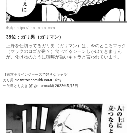
出典：
https://shojiro-slot.com
35位：ガリ男（ガリマン）
上野を仕切ってるガリ男（ガリマン）は、今のところマック
（マックのロゴが逆？）食べてるシーンしか出てきません
が、化け物のように喧嘩が強いキャラと言われています。
［東京卍リベンジャーズで好きなキャラ］
ガリ男
pic.twitter.com/kb0mMGHkby
— 矢島ともあき (@yjmtomoaki)
2022年5月5日