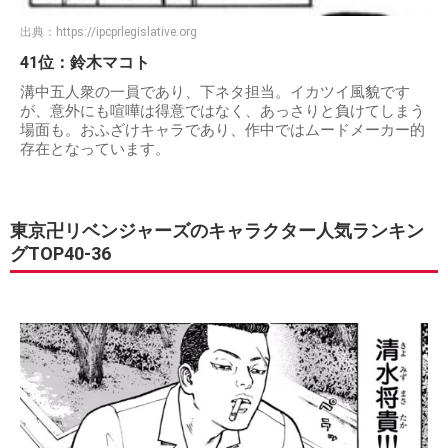
出典：
https://ipcprlegislative.org
41位：鈴木マコト
溝中五人衆の一員であり、下ネタ担当。イカツイ風貌です
が、意外にも喧嘩は得意ではなく、あっさりと負けてしまう
場面も。おふざけキャラであり、作中ではムードメーカー的
存在となっています。
東京卍リベンジャーズのキャラクター人気ランキン
グTOP40-36